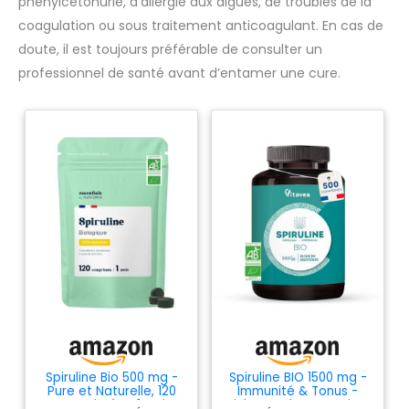
phénylcétonurie, d’allergie aux algues, de troubles de la
testés sur les animaux et nous sommes contre les produits
refermable. Cultivées en
génétiquement modifiés. Vérifiez bien nos prix. Nous y
bassins fermés avec une eau
coagulation ou sous traitement anticoagulant. En cas de
arrivons !
pure, elle sont mélangées et
doute, il est toujours préférable de consulter un
compactées à froid juste
après récolte. Notre Formule
professionnel de santé avant d’entamer une cure.
est garantie sans excipient, ni
métaux lourds, ni ogm, ni
pesticides, ni gluten, elle est
contrôlée dans notre atelier
familial en France et est
certifiée agriculture
biologique, HACCP + et Afnor.
Spiruline Bio 500 mg -
Spiruline BIO 1500 mg -
Pure et Naturelle, 120
Immunité & Tonus -
Comprimés - 1 Mois
Riche en Phycocyanine,