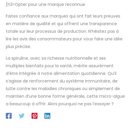
la gamme Essentials by
sa couleur bleu-verte, et le
[h3>Opter pour une marque reconnue
Novoma sont conçus et
bêta-carotène. 100% PURE ET
conditionnés en France.
BIO : Une dose journalière de
Produit garanti sans OGM et
notre Spiruline Bio contient
Faites confiance aux marques qui ont fait leurs preuves
sans gluten. FORMAT PRATIQUE
60% de protéines, soit 3x plus
en matière de qualité et qui offrent une transparence
ET NOMADE. Grâce à son
que dans la viande. Certifiée
sachet souple et léger, il se
Agriculture Biologique et
totale sur leur processus de production. N’hésitez pas à
glisse facilement dans votre
développée par des experts en
sac. Un emballage idéal à
micronutrition, notre Spiruline
lire les avis des consommateurs pour vous faire une idée
emporter partout avec vous,
Bio est 100% vegan, sans
plus précise.
que ce soit au bureau, à la
gluten, sans lactose, sans
salle de sport ou en voyage.
sucre, sans gélatine. Elle est
également formulée sans
La spiruline, avec sa richesse nutritionnelle et ses
arôme et colorant artificiels et
sans excipient. MAXI FORMAT
multiples bienfaits pour la santé, mérite assurément
500 COMPRIMÉS : Notre
Spiruline Bio maxi format
d’être intégrée à notre alimentation quotidienne. Qu’il
contient 500 comprimés et
s’agisse de renforcement du système immunitaire, de
convient à toute la famille, dès
6 ans. Notre complément
lutte contre les maladies chroniques ou simplement de
alimentaire Spiruline Bio peut
être pris toute l'année, pour
maintien d’une bonne forme générale, cette micro-algue
couvrir différents besoins :
fatigue, besoin d'énergie,
a beaucoup à offrir. Alors pourquoi ne pas l’essayer ?
baisse de l'immunité,
récupération et performance
pour les sportifs... Grâce à une
très forte teneur en protéines
et en micronutriments comme
le fer, la spiruline est idéale