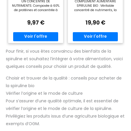
UN CONCENTRÉ DE
COMPLÉMENT ALIMENTAIRE
Fer
NUTRIMENTS. Composée à 60%
SPIRULINE BIO : Véritable
de protéines et concentrée à
concentré de nutriments, la
19% en phycocyanine, la
spiruline est un super aliment
spiruline est une source
aux multiples vertus sur la
9,97 €
19,90 €
naturelle d’antioxydants, de
santé. Source de protéines
minéraux tels que le fer, le
végétales, de fer et d'acides
calcium et le magnésium,
aminés essentiels, cette
ainsi que de vitamines,
micro-algue contient
notamment la vitamine A
également plus de 10
issue du bêta-carotène.
vitamines et est riche en
SPIRULINE PURE CERTIFIÉE BIO.
antioxydants, protégeant ainsi
Pour finir, si vous êtes convaincu des bienfaits de la
Notre spiruline est cultivée sur
les cellules du stress oxydatif.
spiruline et souhaitez l’intégrer à votre alimentation, voici
les hauts plateaux de
UN SUPER ALIMENT : Les
Mongolie et certifiée AB par
qualités nutritionnelles
quelques conseils pour choisir un produit de qualité.
Ecocert. Pure, elle est garantie
exceptionnelles de la spiruline
sans pesticide, sans OGM et
en font un allié des sportifs et
sans excipient, puis
la rendent idéale dans le
Choisir et trouver de la qualité : conseils pour acheter de
conditionnée sous forme de
cadre d'un régime végétarien.
comprimés contenant 500 mg
Naturellement riche en fer, en
la spiruline bio
de spiruline. 1 MOIS
calcium et en magnésium, la
Vérifier l’origine et le mode de culture
D’UTILISATION. Chaque sachet
spiruline aide à réduire la
contient 120 comprimés, soit 1
fatigue et à booster les
Pour s’assurer d’une qualité optimale, il est essentiel de
mois d’utilisation à raison de 4
défenses naturelles. Elle est
comprimés par jour. Pour des
également composée de
vérifier l’origine et le mode de culture de la spiruline.
résultats durables, nous
pigments aux nombreux
Privilégiez les produits issus d’une agriculture biologique et
recommandons une routine
bienfaits pour le
de 3 mois. EXPERTISE
fonctionnement de
exempts d’OGM.
FRANÇAISE. Tous les
l’organisme : la chlorophylle, la
compléments alimentaires de
phycocyanine, qui lui confère