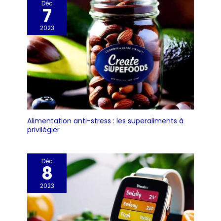
Déc
7
2023
Alimentation anti-stress : les superaliments à
privilégier
Déc
8
2023