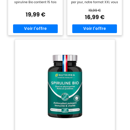
spiruline Bio contient 15 fois
par jour, notre format XXL vous
plus de bêta-carotène que les
offre le meilleur rapport
19,99 €
carottes, 25 fois plus de fer
qualité-prix du marché."
19,99 €
que les épinards crus et plus
HAUTE DOSE 4000mg/JOUR -
16,99 €
de calcium que le lait. Très
8 comprimés par jour pour un
riche en chlorophylle et
apport optimal en nutriments.
caroténoïdes, en acides
Plus de spiruline par jour =
aminés essentiels et non
plus de bienfaits pour votre
essentiels et en acide gamma
corps." 19% DE PHYCOCYANINE
linoléique (AGL) elle vous
CERTIFIÉE - Un taux parmi les
apportera également
plus élevés du marché.
vitamines et minéraux
Séchée à froid pour préserver
naturels : A, B12, K, fer, sodium,
tous les nutriments essentiels.
calcium. Enfin, sa
25x plus de fer que les
concentration en
épinards." ANALYSÉE EN
phycocyanine qui atteint 19%
FRANCE - Qualité contrôlée
est sans égale. ●● PURE &
par laboratoire indépendant
BIOLOGIQUE ●● C'est sur les
français. 100% spiruline bio
hauts plateaux de Mongolie
pure, sans excipients, sans
Intérieure, dans un espace
OGM, sans gluten, sans
naturel et préservé de la
lactose." PLUS DE 8.000
pollution, que notre Spiruline
CLIENTS SATISFAITS - La
est cultivée dans une stricte
spiruline bio la mieux notée
démarche de développement
avec 4,5 étoiles. Certifiée BIO,
durable. Elle est filtrée à l'eau
Vegan, et fabriquée selon les
froide, puis séchée à basse
normes les plus strictes."
température, ce qui permet de
conserver toutes ses qualités.
Elle bénéficie du label Bio
Ecocert AB et est garantie