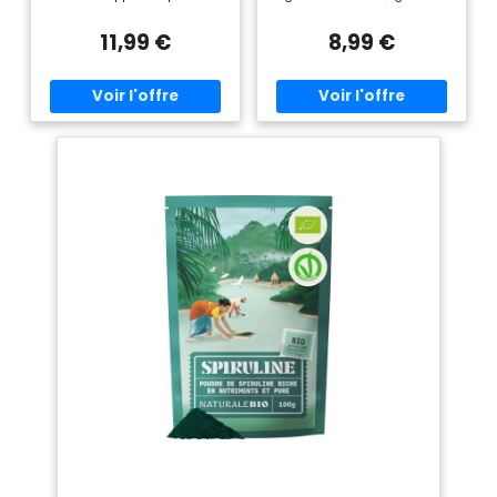
grande richesse en fer, un
biologique possède une
minéral qui contribue à
composition nutritionnelle
11,99 €
8,99 €
réduire la fatigue et soutient
unique. Cultivée en Asie et
l’immunité au quotidien.
contrôlée en Europe, elle est
Consommée
garantie sans pesticides, sans
quotidiennement, elle aide
OGM, sans métaux lourds et
ainsi à revitaliser l’organisme
sans excipients. ✅ Spiruline
et à rester en pleine forme au
Bio, vegan: Considérée comme
quotidien. Ce complément
un super-aliment au potentiel
sera idéal si vous rencontrez
inégalé en raison de ses
des baisses d’énergie, une
propriétés nutritionnelles
fatigue passagère ou si vous
uniques au monde, elle est
souhaitez bénéficier d’une
l’une des meilleures sources
grande vitalité ! ✅ CONTRÔLE
de protéines végétales qui
DU POIDS : scientifiquement
soient, riche en minéraux
reconnue pour son action
essentiels et en vitamines en
bénéfique sur le contrôle du
plus d’être une exceptionnelle
poids, notre Spiruline Bio aide
source de fer. ✅ Faites le plein
à réduire la faim et l’appétit.
d'énergie : La spiruline
Elle est notamment conseillée
contribue à améliorer les
pour aider à mieux gérer les
performances physiques et
prises alimentaires ainsi que
l’endurance. Sa richesse
les grignotages quotidiens. De
enphycocyanine, vitamines,
plus, grâce à sa capacité à
minéraux, oligo-éléments, fer
limiter la digestion et
et protéines est
l'absorption des glucides,
particulièrement adaptée pour
notre Spiruline Bio contribue à
répondre aux besoins des
un taux de sucre normal dans
sportifs. Sa composition en
le sang. ✅ RÉCUPÉRATION
fait un complément
MUSCULAIRE, SPORT : la
alimentaire intéressant pour