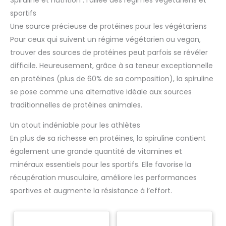
spiruline doit être séchée à basse température afin de
guacamole, salade…). ✅
sportifs
préserver tous ses nutriments et de maintenir des niveaux
CERTIFIÉE BIOLOGIQUE : sachet
élevés de phycocyanine. DISPONIBILITÉ: L’entière satisfaction
Kraft refermable et recyclable
Une source précieuse de protéines pour les végétariens
du client est notre priorité. Nous sommes disponibles pour
de 250g poudre de Spiruline
toute question ou observation. EMBALLAGE : L'emballage et
Biologique de Qualité
Pour ceux qui suivent un régime végétarien ou vegan,
les étiquettes des produits peuvent varier dans le temps,
Supérieure Amoseeds. Produit
trouver des sources de protéines peut parfois se révéler
tandis que le contenu reste le même
100% pur, vegan, sans additif,
sans conservateur, sans OGM,
difficile. Heureusement, grâce à sa teneur exceptionnelle
sans pesticides, sans colorant
artificiel, sans gluten et sans
en protéines (plus de 60% de sa composition), la spiruline
lactose. Chaque lot est testé
se pose comme une alternative idéale aux sources
par des tiers afin de s’assurer
de leur qualité et leur pureté.
traditionnelles de protéines animales.
Produit conditionné en France.
Un atout indéniable pour les athlètes
En plus de sa richesse en protéines, la spiruline contient
également une grande quantité de vitamines et
minéraux essentiels pour les sportifs. Elle favorise la
récupération musculaire, améliore les performances
sportives et augmente la résistance à l’effort.