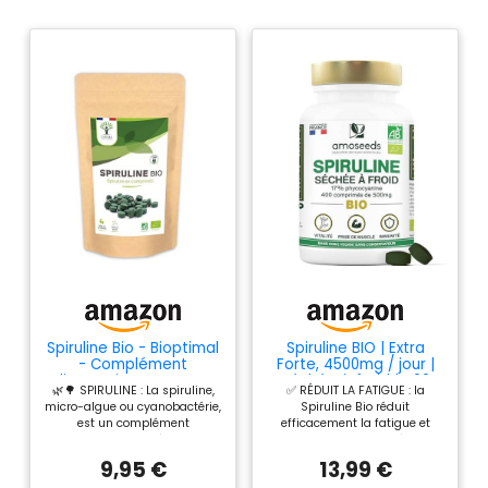
Spiruline Bio - Bioptimal
Spiruline BIO | Extra
- Complément
Forte, 4500mg / jour |
alimentaire - BCAA Fer
Séchée à froid | 400
🌿🌳 SPIRULINE : La spiruline,
✅ RÉDUIT LA FATIGUE : la
Vitamine A - 65% de
comprimés
micro-algue ou cyanobactérie,
Spiruline Bio réduit
Protéine - 17% de
est un complément
efficacement la fatigue et
Phycocyanine - 500
multivitaminé! Ce
augmente la vitalité au
mg/comprimé -
superaliment contient du fer,
quotidien. En effet, le fer
Conditionnée en France
9,95 €
13,99 €
du magnésium, des vitamines
qu’elle renferme est très bien
- Certification Ecocert