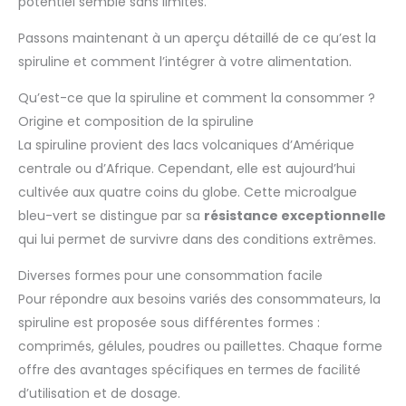
potentiel semble sans limites.
les défenses naturelles. ●● 2 MOIS DE CURE ●● La spiruline
l’occasion de faire des
Nutrimea, c’est aussi l’occasion de faire des économies.
économies. Avec 540
Passons maintenant à un aperçu détaillé de ce qu’est la
Avec 180 comprimés, vous pouvez réaliser une cure de 2
comprimés, vous pouvez
mois. Commencez en prenant un comprimé pendant 3
réaliser une cure de 6 mois.
spiruline et comment l’intégrer à votre alimentation.
jours, puis passez à 3 comprimés par jour au moment des
Commencez en prenant un
repas. Cette posologie vous permettra de bénéficier d’un
comprimé pendant 3 jours,
apport 900mg de protéines pour seulement 1,5g de
puis passez à 3 comprimés
Qu’est-ce que la spiruline et comment la consommer ?
spiruline. Ce produit peut être consommé après la date
par jour au moment des
indiquée sur le produit.
Origine et composition de la spiruline
repas. Cette posologie vous
permettra de bénéficier d’un
La spiruline provient des lacs volcaniques d’Amérique
apport 900mg de protéines
pour seulement 1,5g de
centrale ou d’Afrique. Cependant, elle est aujourd’hui
spiruline. Ce produit peut être
consommé après la date
cultivée aux quatre coins du globe. Cette microalgue
indiquée sur le produit.
bleu-vert se distingue par sa
résistance exceptionnelle
qui lui permet de survivre dans des conditions extrêmes.
Diverses formes pour une consommation facile
Pour répondre aux besoins variés des consommateurs, la
spiruline est proposée sous différentes formes :
comprimés, gélules, poudres ou paillettes. Chaque forme
offre des avantages spécifiques en termes de facilité
d’utilisation et de dosage.