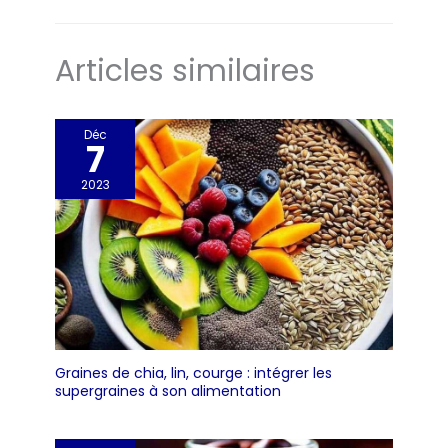
pour les vegans. FABRICATION
FRANÇAISE : Conçu dans nos
laboratoires en Vendée, le
complément alimentaire
Articles similaires
Spiruline Bio est fabriqué en
France, dans le respect des
processus de fabrication et de
qualité.
Déc
7
2023
Graines de chia, lin, courge : intégrer les
supergraines à son alimentation