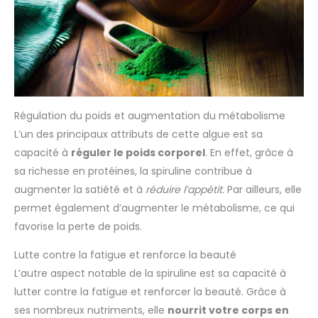
sans gluten, sans lactose, sans sucre, sans gélatine, sans
BIOLOGIQUE : boîte refermable
arôme ni colorant artificiel. Il est fabriqué en France selon
et recyclable de 400
des protocoles et normes stricts et contrôlés, garantissant
comprimés de 500mg de
ainsi une qualité irréprochable.
spiruline Biologique de Qualité
Supérieure amoseeds, titrée à
17% de phycocyanine. Produit
non ionisé, 100% pur, vegan,
sans additif, sans
conservateur, sans OGM, sans
pesticide, sans colorant
artificiel, sans lactose, sans
Régulation du poids et augmentation du métabolisme
soja et sans gluten. Fabriquée
et analysée en Allemagne.
L’un des principaux attributs de cette algue est sa
Conditionnée en France.
capacité à
réguler le poids corporel
. En effet, grâce à
sa richesse en protéines, la spiruline contribue à
augmenter la satiété et à
réduire l’appétit
. Par ailleurs, elle
permet également d’augmenter le métabolisme, ce qui
favorise la perte de poids.
Lutte contre la fatigue et renforce la beauté
L’autre aspect notable de la spiruline est sa capacité à
lutter contre la fatigue et renforcer la beauté. Grâce à
ses nombreux nutriments, elle
nourrit votre corps en