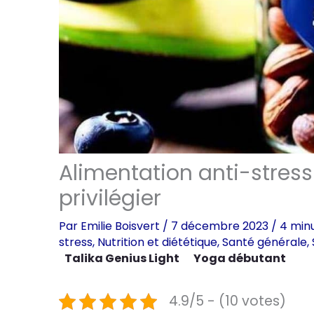
Alimentation anti-stress
privilégier
Par
Emilie Boisvert
/
7 décembre 2023
/
4 minu
stress
,
Nutrition et diététique
,
Santé générale
,
Talika Genius Light
Yoga débutant
4.9/5 - (10 votes)