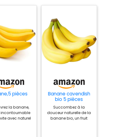
ne,5 pièces
Banane cavendish
bio 5 pièces
vrez la banane,
Succombez à la
it incontournable
douceur naturelle de la
nvite avec naturel
banane bio, un fruit
outes vos envies
tendre et fondant qui
andes. Facile à
accompagne à
t à emporter, elle
merveille toutes vos