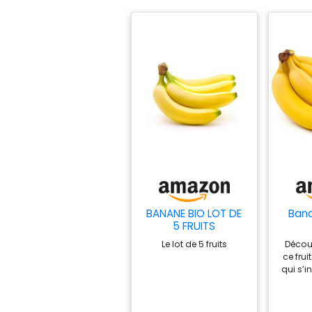
BANANE BIO LOT DE
Bana
5 FRUITS
Le lot de 5 fruits
Décou
ce fru
qui s’i
dans t
gourm
peler e