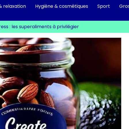
& relaxation
Hygiène & cosmétiques
Sport
Gro
ess : les superaliments à privilégier