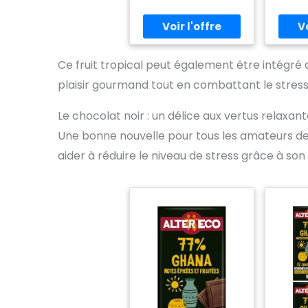
acco
bi
déje
pau
appor
Ce fruit tropical peut également être intégré 
douce 
à ch
plaisir gourmand tout en combattant le stress
Que vo
telle q
Le chocolat noir : un délice aux vertus relaxan
la gl
recet
Une bonne nouvelle pour tous les amateurs de
banan
aider à réduire le niveau de stress grâce à son
appr
textur
goût
sucré
indém
touj
mettre
dans
ORIG
RICA ,
COLOMB
Banane
VARI