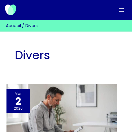
Aller
au
contenu
Accueil
Divers
Divers
Mar
2
2026