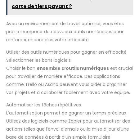
route, veuillez contacter notre service client. Nous vous
et un manuel d'utilisation
carte de tiers payant ?
donnerons une réponse satisfaisante dans les plus brefs
détaillé, une personne peut
délais. Veuillez avoir confiance en notre service après-vente.
terminer l'installation en
seulement 15 minutes !
Avec un environnement de travail optimisé, vous êtes
prêt à incorporer de nouveaux outils numériques pour
renforcer encore plus votre efficacité.
Utiliser des outils numériques pour gagner en efficacité
Sélectionner les bons logiciels
Choisir le bon
ensemble d’outils numériques
est crucial
pour travailler de manière efficace. Des applications
comme Trello ou Asana peuvent vous aider à organiser
vos projets et à collaborer facilement avec votre équipe.
Automatiser les tâches répétitives
L’automatisation permet de gagner un temps précieux.
Utilisez des logiciels comme Zapier pour automatiser des
actions telles que l’envoi d’emails ou la mise à jour d’une
base de données à partir d’un simple formulaire.