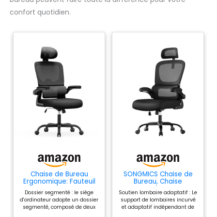
confort quotidien.
Chaise de Bureau
SONGMICS Chaise de
Ergonomique: Fauteuil
Bureau, Chaise
Bureau avec Support
Ergonomique, avec
Dossier segmenté : le siège
Soutien lombaire adaptatif : Le
Lombaire en C,Dossier
Tissu en Maille
d'ordinateur adopte un dossier
support de lombaires incurvé
et Appui-tête
Respirant à Double
segmenté, composé de deux
et adaptatif indépendant de
Réglables,Reversible
Couche, Soutien
parties : lombaire et dorsale,
cette chaise de bureau épouse