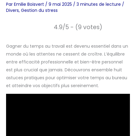
Par
Emilie Boisvert
/
9 mai 2025
/
3 minutes de lecture
/
Divers
,
Gestion du stress
4.9/5 - (9 votes)
Gagner du temps au travail est devenu essentiel dans un
monde où les attentes ne cessent de croître. L’équilibre
entre efficacité professionnelle et bien-être personnel
est plus crucial que jamais. Découvrons ensemble huit
astuces pratiques pour optimiser votre temps au bureau
et atteindre vos objectifs plus sereinement.