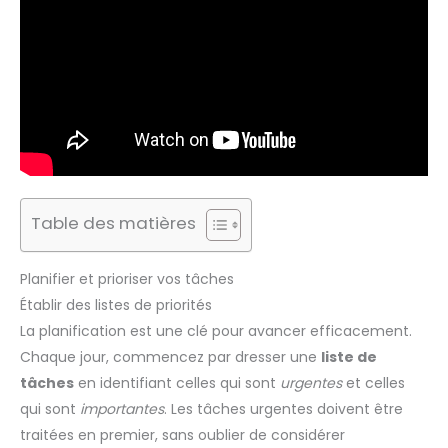
Table des matières
Planifier et prioriser vos tâches
Établir des listes de priorités
La planification est une clé pour avancer efficacement.
Chaque jour, commencez par dresser une
liste de
tâches
en identifiant celles qui sont
urgentes
et celles
qui sont
importantes
. Les tâches urgentes doivent être
traitées en premier, sans oublier de considérer