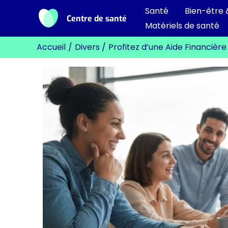
Aller
Santé
Bien-être 
Centre de santé
au
Matériels de santé
contenu
Accueil
Divers
Profitez d’une Aide Financièr