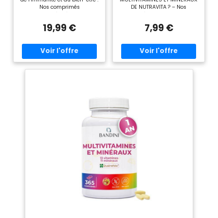
Zinc
Nos comprimés
DE NUTRAVITA ? – Nos
multivitaminés véganes pour
comprimés de multivitamines
femmes et hommes apportent
hautement dosés contiennent
19,99 €
7,99 €
26 vitamines et minéraux
26 vitamines et minéraux
essentiels, dont les 8
actifs, soigneusement
vitamines du groupe B, dans
sélectionnés pour vous
un seul comprimé par jour. Ils
accompagner au quotidien.
contribuent au métabolisme
Ce complément est proposé
énergétique, au
avec une cure de 3 mois :
fonctionnement normal du
chaque comprimé vegan (90
système immunitaire ainsi
au total) renferme tous les
qu’au maintien des os, des
bienfaits de ces 26
muscles, de la peau, des
nutriments essentiels. Ils sont
cheveux et du bien-être
conditionnés dans un
général (EFSA). Réserve d’un
emballage adapté aux boîtes
an, 1 comprimé par jour :
aux lettres, idéal pour une
Contient 13 vitamines et 13
prise facile, même en
minéraux dans un comprimé
déplacement. ✔ UN MÉLANGE
pratique, fournissant 100 %
EXCEPTIONNEL – Chaque
des VNR pour 21 nutriments
comprimé contient 26
essentiels. 365 comprimés
vitamines et minéraux actifs,
multivitaminés pour un
notamment : Vitamine A,
soutien nutritionnel tout au
Vitamine D3, Vitamine E,
long de l’année, idéals pour les
Vitamine K, Vitamine C,
emplois du temps chargés, les
Thiamine, Riboflavine, Niacine,
apports nutritionnels
Vitamine B6, Acide folique,
insuffisants et les modes de
Vitamine B12, Biotine, Acide
vie actifs. Qualité testée par
pantothénique, Potassium,
un laboratoire indépendant :
Chlorure, Calcium, Phosphore,