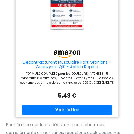
Decontracturant Musculaire Fort Granions -
Coenzyme Q10 - Action Rapide
FORMULE COMPLÈTE pour les DOULEURS INTENSES : 5
minéraux, 8 vitamines, 3 plantes + coenzyme Q10 associés
pour une action rapide sur les muscles DES OLIGOÉLÉMENTS
ESSENTIELS À L'ORGANISME : Magnesium et Potassium qui
favorisent la décontraction musculaire, Selenium et Cuivre,
5,49 €
antioxydants, piègent les radicaux libres libérés à l'effort.
ASSOCIÉS À DES VITAMINES : Les Vitamines du groupe B (B12
- B1 - B6) participent à la production d'énergie et viennent
potentialiser les effets des oligoéléments. ET DES PLANTES :
Quinquina contribue à la transmission de l'infux nerveux,
Camomille apaise et favorise la relaxation, Vigne rouge
diminue les sensations de jambes lourdes MARQUE
Pour finir ce guide du débutant sur le choix des
FRANCAISE LEADER EN PHARMACIE : Laboratoire des
compléments alimentaires, rappelons quelques points
Granions, expert en oligothérapie depuis 1948. Gamme