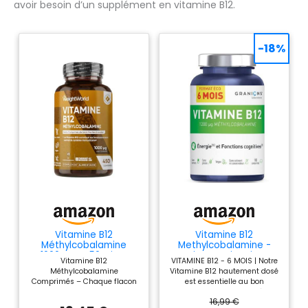
avoir besoin d’un supplément en vitamine B12.
-18%
Vitamine B12
Vitamine B12
Méthylcobalamine
Methylcobalamine -
1000mcg 450 Micro
Granions Anti Fatigue -
Vitamine B12
VITAMINE B12 - 6 MOIS | Notre
Comprimés, Vitamine
Nerveux - 180 Cps
Méthylcobalamine
Vitamine B12 hautement dosé
B12 Vegan, +12 Mois
Comprimés – Chaque flacon
est essentielle au bon
d'Approvisionnement,
de vitamine B12 vegan
fonctionnement du système
sans OGM, ni Gluten,
16,99 €
contient 1000mcg de vitamine
nerveux et à la reduction de la
sans Lactose ni