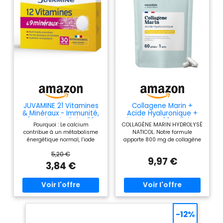
durable et un bien-être
optimal. Une multivitamine
idéale pour un soutien
général.
JUVAMINE 21 Vitamines
Collagene Marin +
& Minéraux - Immunité,
Acide Hyaluronique +
Énergie, Vitalité - 30
Vitamine C, 60 Gélules -
Pourquoi : Le calcium
COLLAGÈNE MARIN HYDROLYSÉ
Cpr Eff
1 Mois
contribue à un métabolisme
NATICOL. Notre formule
énergétique normal, l’iode
apporte 800 mg de collagène
soutient les fonctions
marin hydrolysé Naticol, un
5,20 €
énergétiques, le manganèse
collagène breveté de types I et
9,97 €
participe à la production
III issu d’espèces de poisson
3,84 €
d’énergie, la vitamine B5 aide
durables. Son faible poids
à soutenir le métabolisme, la
moléculaire (2 000 Da)
vitamine B8 soutient les
favorise une excellente
réactions énergétiques, la
biodisponibilité. AVEC ACIDE
vitamine B12 favorise l’énergie
HYALURONIQUE et VITAMINE C.
au quotidien Pour qui : Conçu
L’Acide Hyaluronique et la
-12%
pour les adultes qui se
Vitamine C viennent
sentent fatigués,
compléter les peptides de