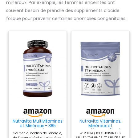
minéraux. Par exemple, les femmes enceintes ont
souvent besoin de prendre des suppléments d’acide
folique pour prévenir certaines anomalies congénitales.
Nutravita Multivitamines
Nutravita Vitamines,
et Minéraux - 365
Minéraux et
Comprimés Véganes -
Compléments 3 Mois
Soutien quotidien de l’énergie,
✔ POURQUOI CHOISIR LES
Vitamine A-Z
de Multivitamines &
de l’immunité et du bien-être :
MULTIVITAMINES ET MINÉRAUX