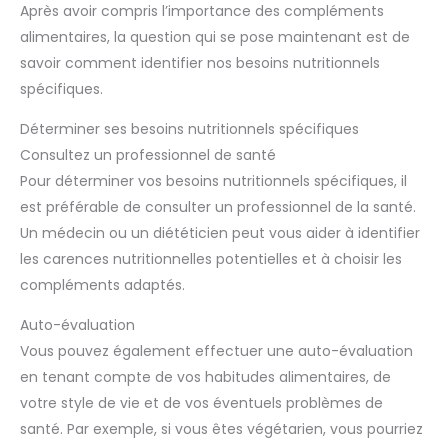
Après avoir compris l’importance des compléments
fabriqués selon les normes de
garanti sans OGM et sans
Bonnes Pratiques de
gluten.
alimentaires, la question qui se pose maintenant est de
Fabrication (BPF). Enfin, ces
micro-comprimés multi
savoir comment identifier nos besoins nutritionnels
vitamines et minéraux ont un
goût de menthe poivrée. À
spécifiques.
propos de Weightworld - Née
d'une passion, WeightWorld se
Déterminer ses besoins nutritionnels spécifiques
développe depuis 2006 et
présente une large gamme de
Consultez un professionnel de santé
vitamines et de minéraux.
Maintenant distribuée dans
Pour déterminer vos besoins nutritionnels spécifiques, il
plusieurs pays, elle met
est préférable de consulter un professionnel de la santé.
l’accent sur le développement
de produits en conservant la
Un médecin ou un diététicien peut vous aider à identifier
même passion et la même
philosophie, sans jamais
les carences nutritionnelles potentielles et à choisir les
perdre son souci du détail.
compléments adaptés.
Auto-évaluation
Vous pouvez également effectuer une auto-évaluation
en tenant compte de vos habitudes alimentaires, de
votre style de vie et de vos éventuels problèmes de
santé. Par exemple, si vous êtes végétarien, vous pourriez