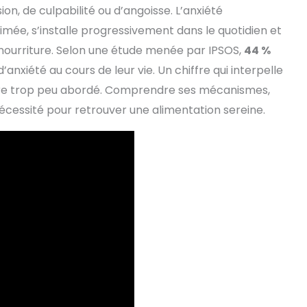
n, de culpabilité ou d’angoisse. L’anxiété
timée, s’installe progressivement dans le quotidien et
a nourriture. Selon une étude menée par IPSOS,
44 %
anxiété au cours de leur vie. Un chiffre qui interpelle
ore trop peu abordé. Comprendre ses mécanismes,
nécessité pour retrouver une alimentation sereine.