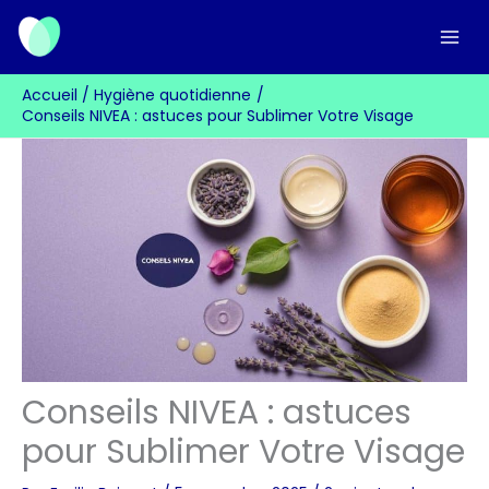
Aller
au
contenu
Accueil
Hygiène quotidienne
Conseils NIVEA : astuces pour Sublimer Votre Visage
Conseils NIVEA : astuces
pour Sublimer Votre Visage