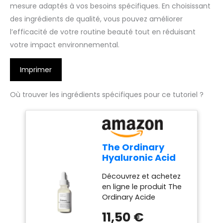
mesure adaptés à vos besoins spécifiques. En choisissant
des ingrédients de qualité, vous pouvez améliorer
l’efficacité de votre routine beauté tout en réduisant
votre impact environnemental.
Imprimer
Où trouver les ingrédients spécifiques pour ce tutoriel ?
The Ordinary
Hyaluronic Acid
2% + B5 (with
Découvrez et achetez
Ceramides),
en ligne le produit The
Multi-Depth
Ordinary Acide
Hydration Serum
Hyaluronique 2% + B5 -
for Plumper,
11,50 €
30ml RENFORCE LA
Smoother Skin,