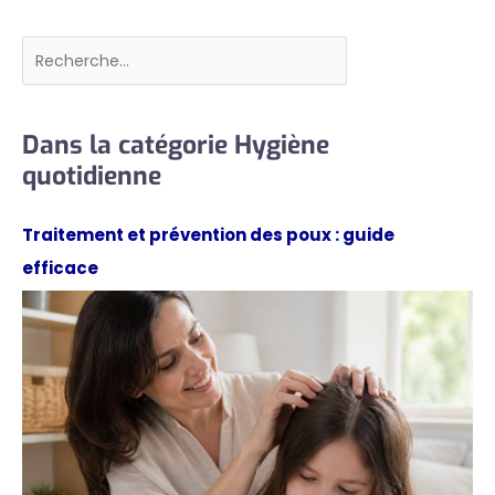
en verre se démontent
et se remontent
Rechercher
facilement. Leur
conception permet de
séparer aisément
l'embout en
Dans la catégorie Hygiène
caoutchouc du corps
quotidienne
du compte-gouttes,
simplifiant ainsi le
nettoyage. L'embout
Traitement et prévention des poux : guide
en caoutchouc se
efficace
retire après utilisation
et les résidus à
l'intérieur du compte-
gouttes s'éliminent
facilement à l'aide
d'une brosse de
nettoyage. Les
compte-gouttes sont
réutilisables après
nettoyage.