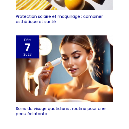
qualité renforce
l’aspiration et la
Protection solaire et maquillage : combiner
résilience, permettant
esthétique et santé
un transfert de liquide
fluide et stable.
Associée à des
Déc
graduations claires et
7
précises, elle permet
des mesures et des
2023
mélanges rapides, pour
un gain de temps
précieux. Léger et
compact, facile à
ranger et à transporter,
ce compte-gouttes
convient à diverses
applications, comme
les expériences et les
Soins du visage quotidiens : routine pour une
peau éclatante
travaux manuels.
【NETTOYAGE FACILE】
Nos compte-gouttes