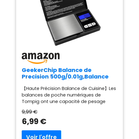
GeekerChip Balance de
Precision 500g/0.01g,Balance
de Poche avec Écran LCD
【Haute Précision Balance de Cuisine】Les
Rétroéclairé,Balance De Cuisine
balances de poche numériques de
NuméRiques,Balance
Tompig ont une capacité de pesage
Numérique avec Fonction de
maximale de 500 grammes et peuvent
Tare(7 Unités)
9,99 €
lire en unités de 0,01 gramme. Elles utilisent
6,99 €
des capteurs de haute précision pour des
résultats de pesage exacts et précis.
【Haute Qualité et Durable】La balance