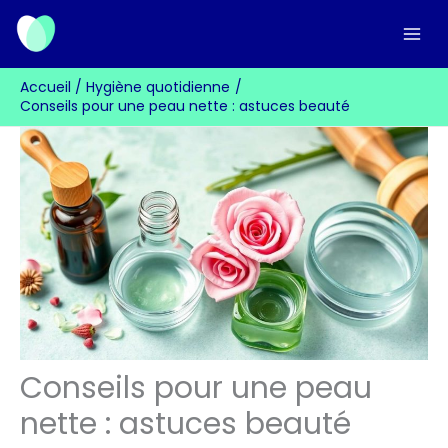
Aller
au
contenu
Accueil
Hygiène quotidienne
Conseils pour une peau nette : astuces beauté
Conseils pour une peau
nette : astuces beauté