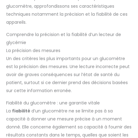
équipement de ponction. Pour chaque test, tu as besoin
glucomètre, approfondissons ses caractéristiques
d'une bandelette réactive que tu insères dans l'appareil et
techniques notamment la précision et la fiabilité de ces
que tu mouilles avec une minuscule goutte de sang de ton
doigt. Après quelques secondes, tes valeurs s'affichent sur
appareils.
le compteur de cétones. ✔️ NOUS SOMMES LÀ POUR TOI : Go-
Keto accompagne ton parcours keto, avec des conseils
spécialisés, du coaching, des aliments cétogènes ultra-
Comprendre la précision et la fiabilité d’un lecteur de
purs et des lecteurs de cétonémie fiables et précis. SUCCÈS
: Rejoins notre super communauté Go-Keto FB ! CONFIANCE :
glycémie
Marque keto leader en Europe, Go-Keto est aussi
La précision des mesures
cofondatrice du European Keto Live Center. PROMESSE :
Nous sommes les experts. Nous t’aidons à créer ton
Un des critères les plus importants pour un glucomètre
programme keto et à réussir ton régime cétogène, en toute
sécurité. Ne lâche rien!
est la précision des mesures. Une lecture incorrecte peut
avoir de graves conséquences sur l’état de santé du
patient, surtout si ce dernier prend des décisions basées
sur cette information erronée.
Fiabilité du glucomètre : une garantie vitale
La
fiabilité
d’un glucomètre ne se limite pas à sa
capacité à donner une mesure précise à un moment
donné. Elle concerne également sa capacité à fournir des
résultats constants dans le temps, quelles que soient les