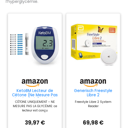
l’hyperglycémie.
KetoBM Lecteur de
Generisch Freestyle
Cétone (Ne Mesure Pas
Libre 2
la Glycémie) – Kit de
CÉTONE UNIQUEMENT – NE
Freestyle Libre 2 System
test cétonique avec
MESURE PAS LA GLYCÉMIE: ce
Reader
lecteur portable,
lecteur est conçu
autopiqueur, housse de
exclusivement pour mesurer
transport, 10 lancettes
les cétones dans le sang. Il ne
et 10 bandelettes de
39,97 €
69,98 €
mesure pas le glucose
test
(glycémie). Si vous recherchez