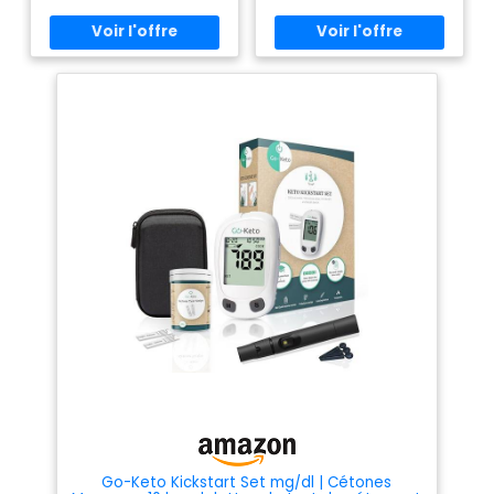
un glucomètre, ce produit ne
correspond pas à vos besoins.
Veuillez vérifier avant l'achat.
KIT TOUT-EN-UN: le lecteur
KetoBM est un kit complet de
test de cétose, comprenant un
lecteur de cétone, un
autopiqueur, 10 lancettes et 10
bandes de test. RÉSULTATS
PRÉCIS ET RAPIDES: fournit des
données cohérentes et
précises en quelques
secondes seulement ; vous
pouvez voir les résultats
s'afficher sur le grand écran
numérique. INDOLORE: vous ne
sentirez presque rien car ce kit
est indolore ; vous n'avez
besoin que d'un échantillon de
sang de 0,5 mmol/L prélevé
au bout de votre doigt. FACILE
À UTILISER: ce kit de test céto
est facile à utiliser et il n'y a
as besoin de calibrage ou de
solution de contrôle pour le
faire fonctionner.
Go-Keto Kickstart Set mg/dl | Cétones