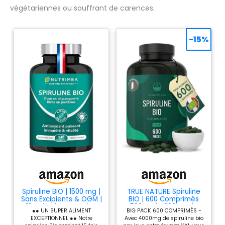
vegan, sans additif, sans
végétariennes ou souffrant de carences.
conservateur, sans OGM, sans
pesticides, sans colorant
artificiel, sans lactose, sans
soja et sans gluten. Chaque
-15%
lot est testé par des tiers afin
de s’assurer de leur qualité et
leur pureté.
Spiruline BIO | 1500 mg |
TRUE NATURE Spiruline
Sans Excipients & OGM |
BIO | 600 Comprimés
19% de Phycocyanine
500mg | 4000mg de
●● UN SUPER ALIMENT
BIG PACK 600 COMPRIMÉS -
jour
EXCEPTIONNEL ●● Notre
Avec 4000mg de spiruline bio