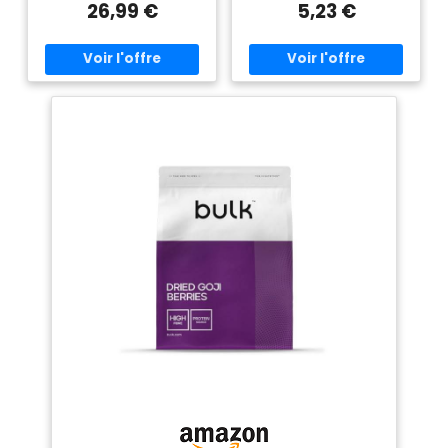
26,99 €
5,23 €
en protéines végétales, elles
s'étouffer avec les petits
participent au développement
morceaux de fruits À
et au maintien de la masse
conserver dans un endroit
musculaire et aident à
frais et sec. Une fois ouvert,
conserver une ossature
refermer le sachet avec
normale. Riche en potassium,
l'autocollant
ces petites baies contribuent
également au bon
fonctionnement du système
nerveux, essentiel lors d’une
pratique sportive. ✅ SANS
SUCRES AJOUTÉS : nos Baies
de Goji Bio ne contiennent
aucun sucres ajoutés. Après
leur récolte, elles sont
nettoyées, séchées à basse
température avant d’être
mises en sachet. Ce
processus de fabrication 100%
naturel et rigoureux vous
permettra de profiter de la
gourmandise des Baies de
Goji Bio et de leurs notes
boisées, tout en prenant soin
de votre santé. ✅ NUTRITION,
ENCAS SAIN : sources
exceptionnelles de protéines,
fibres, potassium, nos Baies
de Goji Bio méritent bien leur