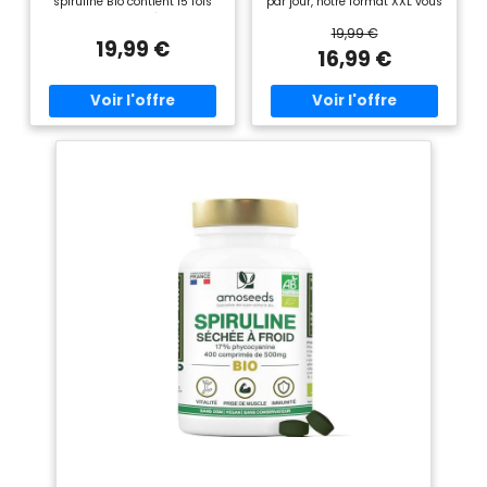
spiruline Bio contient 15 fois
par jour, notre format XXL vous
plus de bêta-carotène que les
offre le meilleur rapport
19,99 €
carottes, 25 fois plus de fer
qualité-prix du marché."
19,99 €
que les épinards crus et plus
HAUTE DOSE 4000mg/JOUR -
16,99 €
de calcium que le lait. Très
8 comprimés par jour pour un
riche en chlorophylle et
apport optimal en nutriments.
caroténoïdes, en acides
Plus de spiruline par jour =
aminés essentiels et non
plus de bienfaits pour votre
essentiels et en acide gamma
corps." 19% DE PHYCOCYANINE
linoléique (AGL) elle vous
CERTIFIÉE - Un taux parmi les
apportera également
plus élevés du marché.
vitamines et minéraux
Séchée à froid pour préserver
naturels : A, B12, K, fer, sodium,
tous les nutriments essentiels.
calcium. Enfin, sa
25x plus de fer que les
concentration en
épinards." ANALYSÉE EN
phycocyanine qui atteint 19%
FRANCE - Qualité contrôlée
est sans égale. ●● PURE &
par laboratoire indépendant
BIOLOGIQUE ●● C'est sur les
français. 100% spiruline bio
hauts plateaux de Mongolie
pure, sans excipients, sans
Intérieure, dans un espace
OGM, sans gluten, sans
naturel et préservé de la
lactose." PLUS DE 8.000
pollution, que notre Spiruline
CLIENTS SATISFAITS - La
est cultivée dans une stricte
spiruline bio la mieux notée
démarche de développement
avec 4,5 étoiles. Certifiée BIO,
durable. Elle est filtrée à l'eau
Vegan, et fabriquée selon les
froide, puis séchée à basse
normes les plus strictes."
température, ce qui permet de
conserver toutes ses qualités.
Elle bénéficie du label Bio
Ecocert AB et est garantie