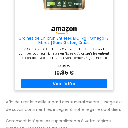
Graines de Lin brun Entières BIO 1kg | Oméga-3,
Fibres | Sans Gluten, Crues
✅ CONFORT DIGESTIF : les Graines de Lin Brun Bio sont
connues pour leur richesse en fibres qui, lorsqu’elles entrent
en contact avec des liquides, vont former un gel. Une fois
ingéré, celui-ci va aider à améliorer la digestion et le transit
13,99 €
afin de prévenir la constipation. Ces graines seront donc
idéales en cas de ballonnements, de transit irrégulier ou de
10,85 €
digestion difficile. ✅ COEUR : grâce à leur richesse en fibres
et en oméga 3, les Graines de Lin Brun Bio seront
bénéfiques pour la santé cardiovasculaire. En effet, leurs
fibres vont contribuer à réguler la glycémie, tandis que leurs
oméga 3 vont favoriser un taux de cholestérol normal. Elles
pourront être consommées au quotidien pour prendre soin
de son coeur. ✅ PERTE DE POIDS : en gonflant dans l’estomac
Afin de tirer le meilleur parti des superaliments, l’usage est
une fois ingérées, les Graines de Lin Brun Bio offrent un effet
de savoir comment les intégrer à notre régime quotidien.
coupe-faim durable. En effet, le gel que ces graines vont
former au contact de liquides va agir comme coupe-faim
naturel, ce qui permettra de limiter les grignotages et les
Comment intégrer les superaliments à votre régime
fringales. ✅ EN CUISINE : nos Graines de Lin Brun Bio sont
riches en protéines, en fibres et en acides gras insaturés, ce