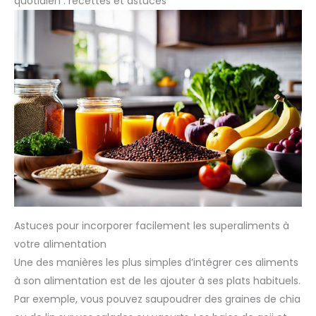
quotidien : recettes et astuces
qui les rend idéales pour les sportifs, les végétariens et les
végétaliens. Sans gluten, elles pourront être dégustées dans
de nombreuses préparations du quotidien telles que des
porridges, des mueslis ou des smoothies. À consommer
entières, moulues ou à laisser gonfler dans un liquide pour
remplacer les œufs dans vos pâtisseries vegan ! ✅
CERTIFIÉES BIOLOGIQUES : sachet Kraft refermable et
recyclable de 1kg de graines de lin brun Bio de Qualité
Supérieure. Produit 100% naturel, pur, vegan, sans additif,
sans conservateur, sans OGM, sans pesticide, sans colorant
artificiel, sans lactose, sans soja et sans gluten. Chaque lot
est testé par des tiers afin de s’assurer de leur qualité et
leur pureté.
Astuces pour incorporer facilement les superaliments à
votre alimentation
Une des manières les plus simples d’intégrer ces aliments
à son alimentation est de les ajouter à ses plats habituels.
Par exemple, vous pouvez saupoudrer des graines de chia