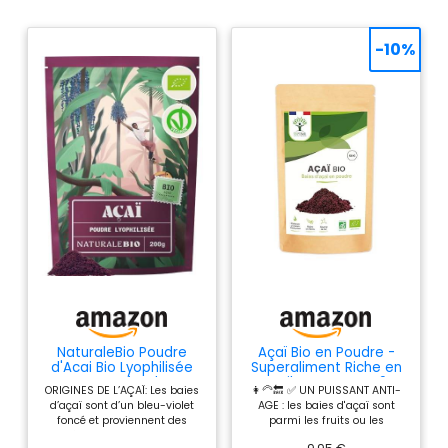
-10%
NaturaleBio Poudre
Açaï Bio en Poudre -
d'Acai Bio Lyophilisée
Superaliment Riche en
Superfood
Fer Fibres Omega 9 -
ORIGINES DE L’AÇAÏ: Les baies
👩‍🦳🔙 ✅ UN PUISSANT ANTI-
Puissant Antioxydant -
d’açaï sont d’un bleu-violet
AGE : les baies d'açaï sont
Baie Lyophilisée de
foncé et proviennent des
parmi les fruits ou les
Qualité Prémium - 100%
forêts amazoniennes. La
aliments les plus riches en
Pur Sans Sucre Ajouté -