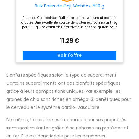
surnom de super-aliments.
Séchées naturellement à
Bulk Baies de Goji Séchées, 500 g
basse température, elles
conservent tous leurs
Baies de Goji séchées Bulk sans conservateurs ni additifs
nutriments et vous permettent
ajoutés Une excellente source de protéines, fournissant 13g
ainsi de profiter de tous leurs
pour 100g Une collation ultra pratique et sans gluten pour
bienfaits. Très nutritives, elles
ceux qui cherchent à mener une vie saine Peut être ajouté
seront parfaites pour
aux repas, barres et recettes pour augmenter la valeur
remplacer une des portions de
11,29 €
nutritionnelle et ajouter une saveur fruitée Livré dans une
fruits frais en guise de dessert
pochette pratique et refermable pour assurer une fraîcheur
ou de collation, pour les petits
totale
et les grands. ✅ CUISINE
GOURMANDE : très appréciée
pour leurs saveurs douces,
nos Baies de Goji peuvent être
dégustées telles quelles ou
Bienfaits spécifiques selon le type de superaliment
ajoutées dans de nombreux
plats et desserts. Grâce à leur
Certains superaliments ont des bienfaits spécifiques
moelleux et leurs notes
légèrement sucrées et boisées,
grâce à leurs compositions uniques. Par exemple, les
elles seront appréciées par
toute la famille, dégustées
graines de chia sont riches en oméga-3, bénéfiques pour
crues, infusées ou ajoutées
le cerveau et le système cardio-vasculaire.
dans une préparation sucrée
ou salée. ✅ CERTIFIÉES
BIOLOGIQUES : sachet Kraft
De même, la spiruline est reconnue pour ses propriétés
refermable et recyclable de
1KG de Baies de Goji Bio de
immunostimulantes grâce à sa richesse en protéines et
Qualité Supérieure amoseeds.
Produit 100 % naturel, pur,
en fer. Elle est donc idéale pour les personnes