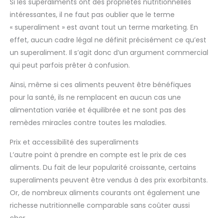
Si les superaliments ont des propriétés nutritionnelles
poudre fraîche. L'ESPRIT NEW NATURE - New Nature apporte
l’accent sur le développement
une nutrition végétale simple à votre routine quotidienne,
de produits en conservant la
intéressantes, il ne faut pas oublier que le terme
avec des formules propres et sans extras superflus.
même passion et la même
FABRIQUÉ EN ALLEMAGNE - Mélangé et conditionné en
philosophie, sans jamais
« superaliment » est avant tout un terme marketing. En
Allemagne selon des contrôles qualité stricts et avec une
perdre son souci du détail.
effet, aucun cadre légal ne définit précisément ce qu’est
traçabilité complète des ingrédients. NOTRE PROMESSE -
Nous soutenons chaque pot ; si vous n'êtes pas satisfait de
un superaliment. Il s’agit donc d’un argument commercial
votre Super Greens, notre service client se fera un plaisir de
vous aider.
qui peut parfois prêter à confusion.
Ainsi, même si ces aliments peuvent être bénéfiques
pour la santé, ils ne remplacent en aucun cas une
alimentation variée et équilibrée et ne sont pas des
remèdes miracles contre toutes les maladies.
Prix et accessibilité des superaliments
L’autre point à prendre en compte est le prix de ces
aliments. Du fait de leur popularité croissante, certains
superaliments peuvent être vendus à des prix exorbitants.
Or, de nombreux aliments courants ont également une
richesse nutritionnelle comparable sans coûter aussi