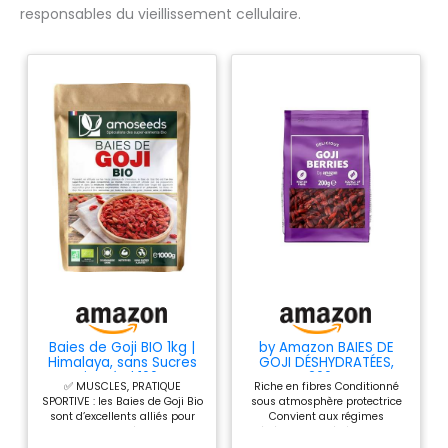
responsables du vieillissement cellulaire.
Baies de Goji BIO 1kg |
by Amazon BAIES DE
Himalaya, sans Sucres
GOJI DÉSHYDRATÉES,
Ajoutés | 100%
200 g
✅ MUSCLES, PRATIQUE
Riche en fibres Conditionné
naturelles
SPORTIVE : les Baies de Goji Bio
sous atmosphère protectrice
sont d’excellents alliés pour
Convient aux régimes
soutenir la santé de tous les
végétarien et végétalien Les
sportifs. Grâce à leur richesse
jeunes enfants peuvent