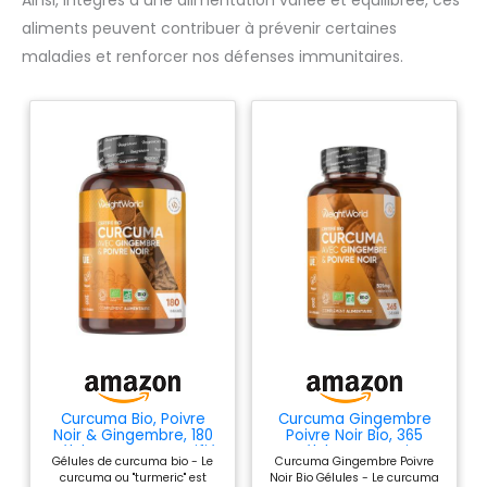
aliments peuvent contribuer à prévenir certaines
maladies et renforcer nos défenses immunitaires.
Curcuma Bio, Poivre
Curcuma Gingembre
Noir & Gingembre, 180
Poivre Noir Bio, 365
Gélules Vegan, Certifié
Gélules, Turmeric
Gélules de curcuma bio - Le
Curcuma Gingembre Poivre
AB
Curcumin Capsules
curcuma ou "turmeric" est
Noir Bio Gélules - Le curcuma