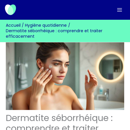
Aller
au
contenu
Accueil
Hygiène quotidienne
Dermatite séborrhéique : comprendre et traiter
efficacement
Dermatite séborrhéique :
comprendre et traiter