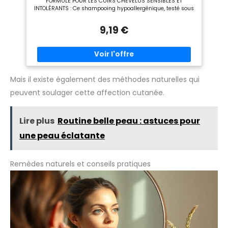
FORMULÉ POUR LES CUIRS CHEVELUS SENSIBLES ET
d'un soin hebdomadaire du
INTOLÉRANTS : Ce shampooing hypoallergénique, testé sous
cuir chevelu pour maintenir la
contrôle dermatologique, convient aux hommes et aux
fraîcheur et le confort. Propre,
femmes ayant les cheveux normaux à gras, pour une
doux et sans ingrédients
9,19 €
tolérance optimale. VOTRE PROTOCOLE ANTI-PELLICULES EN 3
agressifs : sans parabènes,
SHAMPOOINGS PAR SEMAINE : À la 1ère application, laissez
SLS, colorants artificiels et
poser 2 minutes puis rincez. Ensuite, massez puis rincez.
huiles minérales. Assez doux
Utiliser par périodes de 4 semaines, 3 fois par semaine.
pour une utilisation régulière,
même sur les cuirs chevelus
colorés ou sensibles.
Mais il existe également des méthodes naturelles qui
peuvent soulager cette affection cutanée.
Lire plus
Routine belle peau : astuces pour
une peau éclatante
Remèdes naturels et conseils pratiques