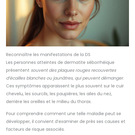
colloïdal sur le marché ; rien
d'autre. Appuyez simplement
sur la buse pour administrer
un traitement antibiotique
100% naturel pour chien
(utilisable en nettoyant de
patte pour chien). Rejoignez
une communauté qui choisit
de donner à son animal de
compagnie le traitement qu'il
mérite - procurez-vous dès
Reconnaître les manifestations de la DS
aujourd'hui votre flacon de
spray pour chien à l'argent
Les personnes atteintes de dermatite séborrhéique
colloïdal.
présentent
souvent des plaques rouges recouvertes
d’écailles blanches ou jaunâtres, qui peuvent démanger
.
Ces symptômes apparaissent le plus souvent sur le cuir
chevelu, les sourcils, les paupières, les ailes du nez,
derrière les oreilles et le milieu du thorax.
Pour comprendre comment une telle maladie peut se
développer, il convient d’examiner de près ses causes et
facteurs de risque associés.