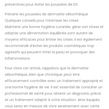
partir d'énergie renouvelable et de tourbe récoltée de
préventives pour éviter les poussées de DS.
manière durable. Notre shampooing est également
végétalien et exempt de cruauté envers les animaux. Sans
goudron de houille Développé dermatologiquement – le
Prévenir les poussées de dermatite séborrhéique
traitement de la dermatite séborrhéique du cuir chevelu a
été prouvé par des tests dermatologiques. Également testé
Quelques conseils pour minimiser les crises
pour les hyperallergies.
Maintenir une bonne hygiène cutanée, gérer son stress et
adopter une alimentation équilibrée sont autant de
moyens efficaces pour limiter les crises. Il est également
recommandé d’éviter les produits cosmétiques trop
agressifs qui peuvent irriter la peau et provoquer des
inflammations.
Pour clore cet article, rappelons que la dermatite
séborrhéique, bien que chronique, peut être
efficacement contrôlée avec un traitement approprié et
une bonne hygiène de vie. Il est essentiel de consulter un
professionnel de santé pour obtenir un diagnostic précis
et un traitement adapté à votre situation. Ainsi équipés,
vous serez en mesure de vivre sereinement avec cette