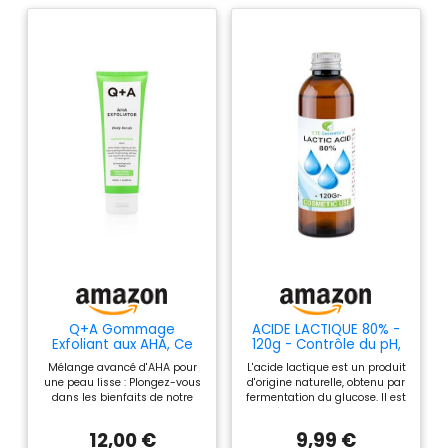
Q+A Gommage
ACIDE LACTIQUE 80% -
Exfoliant aux AHA, Ce
120g - Contrôle du pH,
mélange d’acide
soins de la peau, du
Mélange avancé d'AHA pour
L'acide lactique est un produit
lactique et d’acide
corps et des cheveux,
une peau lisse : Plongez-vous
d'origine naturelle, obtenu par
glycolique, associé à
peeling, rajeunissement
dans les bienfaits de notre
fermentation du glucose. Il est
des exfoliants
et éclaircissements,
Gommage Corporel Exfoliant
utilisé dans les compositions
physiques, contribue à
kératolytique, exfolie la
AHA, composé d'un mélange
cosmétiques pour
améliorer la texture de
peau
12,00 €
9,99 €
puissant d'acide lactique et
l'ajustement du pH et