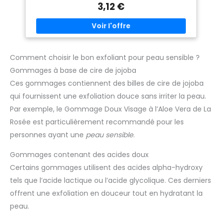
3,12 €
tous les 2 jours et observer la
réponse de la peau. Ensuite,
appliquer jusqu'à 2 fois par
jour. En journée, faire suivre
d'une crème de jour avec
protection solaire large
spectre SPF30 minimum.
Comment choisir le bon exfoliant pour peau sensible ?
POUR PEAUX MIXTES À
GRASSES : Cette lotion
Gommages à base de cire de jojoba
convient aux peaux mixtes à
grasses. Aussi pour la peau
Ces gommages contiennent des billes de cire de jojoba
sensible et réduit les rougeurs.
Il convient parfaitement pour
qui fournissent une exfoliation douce sans irriter la peau.
lutter contre les boutons,
Par exemple, le Gommage Doux Visage à l’Aloe Vera de La
points noirs et pores obstrués.
Il est adapté aux peaux à
Rosée est particulièrement recommandé pour les
tendance acnéique et sujettes
aux imperfections.
personnes ayant une
peau sensible
.
Gommages contenant des acides doux
Certains gommages utilisent des acides alpha-hydroxy
tels que l’acide lactique ou l’acide glycolique. Ces derniers
offrent une exfoliation en douceur tout en hydratant la
peau.