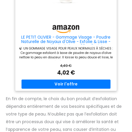
limité. 💛 UNE MARQUE
FRANÇAISE, NATURELLE,
PLAISIR & RESPONSABLE : Lovea
propose des produits solaires
et de beauté à fort %
d'ingrédients d'origine
naturelle, fabriqués en France
et respectueux de la peau.
LE PETIT OLIVIER - Gommage Visage - Poudre
Naturelle de Noyaux d'Olive - Exfolie & Lisse -
Peaux Normales à Sèches - 98% d'Origine
🍃 UN GOMMAGE VISAGE POUR PEAUX NORMALES À SÈCHES :
Naturelle - Sans Sulfate - Fabriqué en France -
Ce gommage exfoliant à base de poudre de noyaux d'olive
75 ml
nettoie la peau en douceur. Il laisse la peau douce et lisse, le
grain de peau affiné. 🍃 98% D'ORIGINE NATURELLE : Ce
4,49 €
gommage à base d'ingrédients d'origine naturelle est
composé d'exfoliants 100% naturels. Il est formulé sans
4,02 €
sulfate ni matière animale. 🍃 UNE PEAU LISSE ET UN TEINT
LUMINEUX : Grâce à ses exfoliants 100% naturels, le
gommage visage élimine en douceur les cellules mortes
pour une peau douce et un teint lumineux. 🍃 UNE ORIGINE
PROVENCE AUTHENTIQUE : Retrouvez tout le savoir-faire
français du Petit Olivier et le soleil du sud dans dans ce soin
En fin de compte, le choix du bon produit d’exfoliation
gommage visage fabriqué en France. 🍃 UNE MARQUE
dépendra entièrement de vos besoins spécifiques et de
ENGAGÉE : Labellisés One Voice depuis 2001, les produits Le
Petit Olivier sont fabriqués en France et s'inscrivent dans
votre type de peau. N’oubliez pas que l’exfoliation doit
une démarche éthique animale et responsable.
être un processus doux qui vise à améliorer la santé et
l’apparence de votre peau, sans causer d’irritation ou