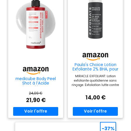
Paula's Choice Lotion
Exfoliante 2% BHA, pour
Mixte et Peau Grasse,
MIRACLE EXFOLIANT: Lotion
30 ml
medicube Body Peel
exfoliante quotidienne sans
Shot à l’Acide
rinçage. Exfoliation lutte contre
hypochloreux
les points noirs et les
24,09 €
imperfections. Cette peel
14,00 €
douce, légère, exfolie
21,90 €
rapidement les cellules
mortes. Le BHA (Acide
Salicylique) régule les excès
de sébum et contribue à
réduire les points noirs, les
taches et les rougeurs. AVEC
-37%
ACIDE SALICYLIQUE (BHA):