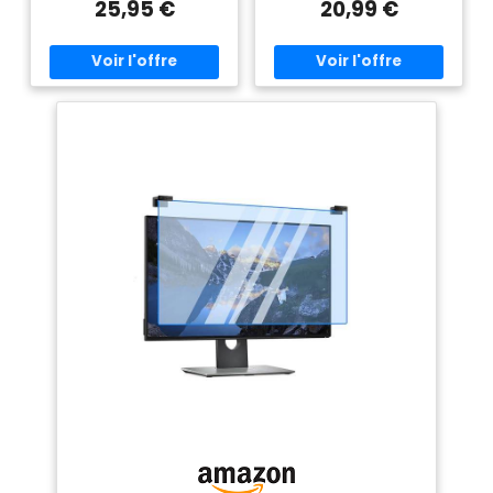
25,95 €
20,99 €
de tête. ANTI-LUMIERE BLEUE :
insomnie, fatigue oculaire,
coupe 90 % de la lumière
maux de tête, yeux secs et
bleue. Soulage la fatigue
vision floue. DÉVELOPPÉ PAR
oculaire, la sécheresse et la
DES PROFESSIONNELS DE LA
chute de vision. MEILLEUR
SANTÉ: Développée par des
SOMMEIL - Les lunettes Anrri
professionnels de la santé
peuvent réduire la fatigue
suisse, notre technologie
oculaire et les maux de tête,
protège vos yeux et vous aide
vous permettant ainsi de
à mieux dormir. 2 OPTIONS
profiter d'un sommeil
D’INSTALLATION FOURNIES: Les
réparateur MATERIAU :
filtres peuvent être fixés en
monture : TR90 ; lentille :
permanence sur votre
polycarbonate (sans
ordinateur à l’aide de bandes
grossissement) GARANTIE À
adhésives transparentes ou
VIE - Nous offrons une
par les supports de languettes
garantie à vie sans souci (pas
pour retirer l’écran si
de fabrication humaine) et un
nécessaire. COMPATIBLE AVEC
service client amical.
LES ÉCRANS DE 14” POUCES:
Diagonale: 14” pouces /
Largeur: 310mm / Hauteur:
174mm / Rapport d'image: 16:9.
Comparez votre taille d'écran
avec la dernière photo.
Contactez-nous en cas de
doute. GARANTIE À VIE – Si
vous n'êtes pas satisfait de
notre protecteur anti-lumière
bleu, nous ferons en sorte que
ce soit le cas ou nous vous
rembourserons. CADEAU :