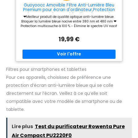
Nous avons inclus un cache
Guoyoocc Amovible Filtre Anti-Lumière Bleu
webcam en guise de cadeau.
Premium pour écran d'ordinateur,Protection
Cachez votre webcam lorsque
des Yeux Anti-UV Anti-lumière Bleue Anti-
❤Meilleur produit de qualité optique anti-lumière bleue.
vous ne l'utilisez pas et
Reflet,Convient aux moniteurs LCD,TV et PC
Bloquer la lumière bleue nocive entre 380 nm et 480 nm ❤
empêchez les pirates de vous
Protection multicouche à 100 % - Élimine le spectre UV nocif
espionner.
et bloque la lumière HEV nocive ❤Prévenir la fatigue
oculaire, les CVS, les lésions oculaires chroniques, la fatigue
19,99 €
oculaire, les douleurs et les maladies oculaires plus graves,
améliorer les habitudes de sommeil ❤Haute définition et
haute transparence, profitez de l'expérience haute définition
à l'œil nu sans affecter la couleur et la luminosité d'origine
de l'écran. Convient pour le bureau/la maison, les joueurs et
les programmeurs. ❤Facile à installer et à enlever -
L'installation plug-in et paste peut être démontée avec
Filtres pour smartphones et tablettes
style, très pratique, évite la génération de bulles d'air et
Pour ces appareils, choisissez de préférence une
l'opération est très simple.
protection d’écran anti-lumière bleue qui se colle
directement sur l’écran. Veillez à ce qu’elle soit
compatible avec votre modèle de smartphone ou de
tablette.
Lire plus
Test du purificateur Rowenta Pure
Air Compact PU2220F0