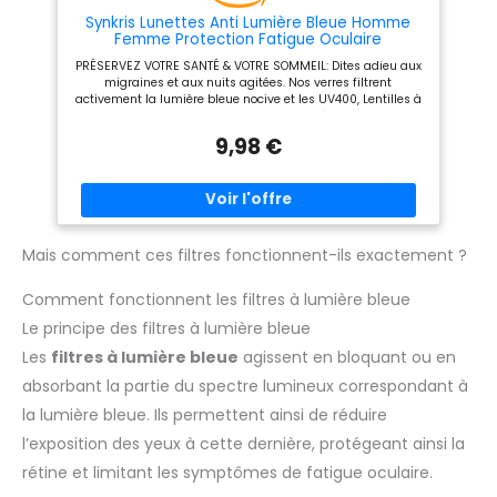
Synkris Lunettes Anti Lumière Bleue Homme
Femme Protection Fatigue Oculaire
PRÉSERVEZ VOTRE SANTÉ & VOTRE SOMMEIL: Dites adieu aux
migraines et aux nuits agitées. Nos verres filtrent
activement la lumière bleue nocive et les UV400, Lentilles à
faible distorsion des couleurs offrant un équilibre parfait
entre la protection des yeux et l'expérience visuelle pour un
9,98 €
endormissement plus rapide et réparateur CONFORT ULTIME
POUR GAMERS & TÉLÉTRAVAIL: Restez concentré plus
longtemps sans ni picotements. Conçues pour réduire
drastiquement la fatigue visuelle numérique, ces lunettes
repos sont l'allié indispensable pour vos sessions de
gaming intenses ou vos longues journées sur ordinateur
SENSATION DE LÉGÈRETÉ ABSOLUE: Oubliez que vous les
Mais comment ces filtres fonctionnent-ils exactement ?
portez grâce à une ergonomie étudiée qui ne comprime pas
les tempes. Fabriquée en matériau PC ultra-léger et flexible,
Comment fonctionnent les filtres à lumière bleue
la monture garantit un confort supérieur même après 8
heures d'utilisation, contrairement aux plastiques rigides
Le principe des filtres à lumière bleue
classiques VISION HAUTE DÉFINITION & DURABILITÉ:
Bénéficiez d'une clarté cristalline sans distorsion des
Les
filtres à lumière bleue
agissent en bloquant ou en
couleurs ni reflets gênants. Nos verres intègrent un
traitement multicouche anti-reflet et anti-rayures pour une
absorbant la partie du spectre lumineux correspondant à
vision nette et une résistance accrue aux chocs du
la lumière bleue. Ils permettent ainsi de réduire
quotidien STYLE INTEMPOREL UNISEXE: Soyez élégant en
toutes circonstances, au bureau comme à la maison. Avec
l’exposition des yeux à cette dernière, protégeant ainsi la
leur design moderne et épuré, ces lunettes sans correction
s'adaptent parfaitement à toutes les formes de visage
rétine et limitant les symptômes de fatigue oculaire.
(hommes, femmes, ados), alliant esthétique soignée et