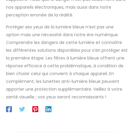
mm, largeur de la monture :
dormir après une session de
nos appareils électroniques, mais aussi dans notre
140 mm, longueur des
jeu). Elles permettent
branches : 146 mm. Occasions
également à vos yeux de se
perception erronée de la réalité.
appropriées : design classique
détendre, réduisant ainsi la
adapté pour les femmes et les
fatigue oculaire, les maux de
hommes, non seulement pour
tête et la vision floue, tout en
Protéger ses yeux de la lumière bleue n’est pas une
le quotidien, le bureau, la
protégeant contre les
option mais une nécessité dans notre ère numérique.
lecture, les jeux d'ordinateur,
dommages à long terme liés à
l'utilisation du smartphone,
l'exposition à la lumière bleue
Comprendre les dangers de cette lumière et connaître
mais aussi pour les
【Notre Engagement envers la
accessoires de mode. Vous
Qualité】 – Nous nous
les différentes solutions disponibles pour s’en protéger est
apporte une expérience
engageons à fournir des
la première étape. Les filtres à lumière bleue offrent une
visuelle, un style de vie
produits de la plus haute
tendance et sain. C'est le
qualité, avec une garantie de
réponse efficace à cette problématique, à condition de
meilleur cadeau pour une fête
satisfaction. Si vous avez des
d'anniversaire, Noël,
questions ou rencontrez un
bien choisir celui qui convient à chaque appareil. En
Thanksgiving, sûr pour les
problème lors de votre achat,
parents, les enfants, les amis,
n'hésitez pas à nous
complément, les lunettes anti-lumière bleue peuvent
les personnes âgées et vous-
contacter. Nous serons ravis
apporter une protection supplémentaire. Veillez à votre
même.
de vous offrir un
remplacement ou toute autre
santé visuelle : vos yeux seront reconnaissants !
solution. Votre satisfaction est
notre priorité. Merci de votre
soutien