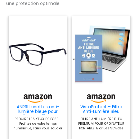
une protection optimale.
ANRRI Lunettes anti-
VistaProtect – Filtre
lumière bleue pour
Anti-Lumière Bleu
ordinateur, filtre UV,
Premium pour
REDUIRE LES YEUX DE POSE -
FILTRE ANTI LUMIÈRE BLEU
lentille anti-fatigue
Ordinateur Portable,
Profitez de votre temps
PREMIUM POUR ORDINATEUR
oculaire, lunettes de
Amovible (14" pouces)
numérique, sans vous soucier
PORTABLE: Bloquez 90% des
vue légères, noir,
de la fatigue oculaire, de la
émissions nocives de lumière
hommes/femmes
vision brouillée et des maux
bleue, qui peuvent provoquer