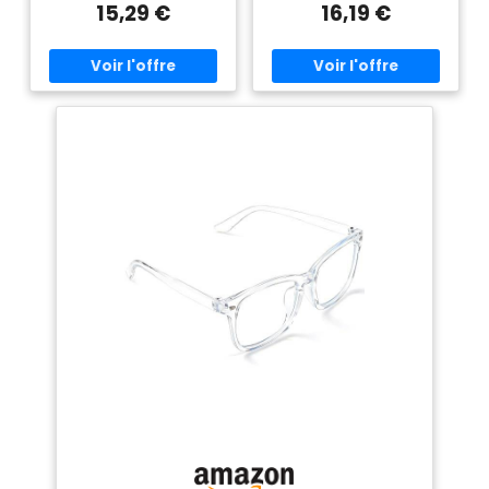
15,29 €
16,19 €
30 mm, pont 17–22 mm,
mm, pont 15–17 mm, branches
branches 136 mm, poids 22 g.
138 mm, poids 25 g. VERRES
VERRES SMARTPHONE – Filtre
SMARTPHONE – Filtre anti-
anti-lumière bleue, traitement
lumière bleue et protection UV
antireflet et protection UV.
pour les activités numériques
USAGE SMARTPHONE – Pour
et de près. USAGE
smartphone, à la maison, au
SMARTPHONE – Pour
bureau ou en déplacement.
smartphone, à la maison, au
ÉTUI FEUTRE SMARTPHONE –
bureau ou en déplacement.
Pochette grise incluse pour
ÉTUI FEUTRE SMARTPHONE –
ranger la paire après
Pochette grise incluse pour
utilisation.
ranger la paire après
utilisation.