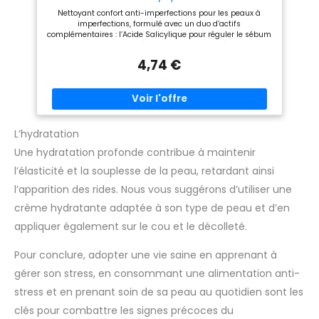
soins adaptés aux spécificités
Nettoyant confort anti-imperfections pour les peaux à
de toutes les peaux au sein de
imperfections, formulé avec un duo d’actifs
son centre de recherches, pour
complémentaires : l’Acide Salicylique pour réguler le sébum
élaborer des produits
et le Squalane pour protéger la barrière cutanée Efficacité
hautement efficaces, à la
prouvée : Immédiatement, la peau est visiblement plus
sensorialité unique.
4,74 €
saine et l’excès de sébum réduit de 60%*; Après 4 semaines,
les imperfections sont réduites** (*Évaluation clinique sur
35 sujets, résultats immédiats; **Test clinique sur 52
sujets) Respecte la peau sensible : formule
hypoallergénique formulée sous contrôle médical, pour
nettoyer et démaquiller en douceur tout en préservant
l’hydratation de la peau Application : Matin et soir, masser
L’hydratation
en effectuant de légers mouvements circulaires avec de
Une hydratation profonde contribue à maintenir
l’eau (en évitant le contour des yeux) puis rincer Contenu de
la livraison : 1 x Nettoyant Confort Anti-imperfections à
l’élasticité et la souplesse de la peau, retardant ainsi
l’Acide Salicylique et au Squalane, Contenance : 150 ml
l’apparition des rides. Nous vous suggérons d’utiliser une
crème hydratante adaptée à son type de peau et d’en
appliquer également sur le cou et le décolleté.
Pour conclure, adopter une vie saine en apprenant à
gérer son stress, en consommant une alimentation anti-
stress et en prenant soin de sa peau au quotidien sont les
clés pour combattre les signes précoces du