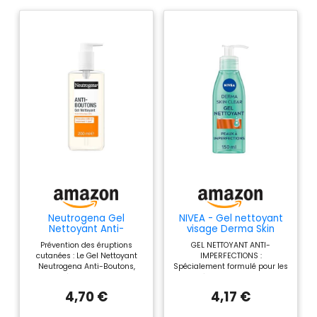
Neutrogena Gel
NIVEA - Gel nettoyant
Nettoyant Anti-
visage Derma Skin
Boutons, flacon-pompe
Clear à l’acide
Prévention des éruptions
GEL NETTOYANT ANTI-
de 200 mL
salicylique, 150 ml
cutanées : Le Gel Nettoyant
IMPERFECTIONS :
Neutrogena Anti-Boutons,
Spécialement formulé pour les
formulé avec 2 % d’acide
peaux à imperfections, le gel
salicylique, nettoie en
nettoyant visage NIVEA Derma
4,70 €
4,17 €
profondeur pour aider à
Skin Clearnettoie en
prévenir les boutons et à
profondeur et débarrasse la