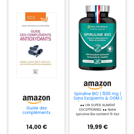
Spiruline BIO | 1500 mg |
Sans Excipients & OGM |
19% de Phycocyanine
●● UN SUPER ALIMENT
Guide des
EXCEPTIONNEL ●● Notre
compléments
spiruline Bio contient 15 fois
antioxydants
plus de bêta-carotène que les
carottes, 25 fois plus de fer
14,00 €
19,99 €
que les épinards crus et plus
de calcium que le lait. Très