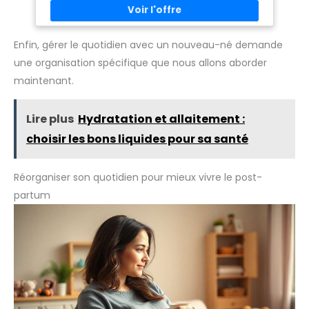
favorise la circulation de l’air
réserves : Contribue à rétablir les niveaux de vitamines et
afin de contribuer au confort
minéraux sollicités pendant la grossesse et l'accouchement
cutané. Adaptées à une
Compatible avec l'allaitement : Formule adaptée aux
utilisation quotidienne, elles
besoins des mères allaitantes, recommandée par des
permettent de gérer les
Enfin, gérer le quotidien avec un nouveau-né demande
professionnels de santé comme les sages-femmes
saignements post-
une organisation spécifique que nous allons aborder
accouchement avec une
solution fiable et pensée pour
maintenant.
les besoins spécifiques du
post-partum.
Lire plus
Hydratation et allaitement :
choisir les bons liquides pour sa santé
Réorganiser son quotidien pour mieux vivre le post-
partum