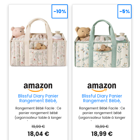
-10%
-5%
Blissful Diary Panier
Blissful Diary Panier
Rangement Bébé,
Rangement Bébé,
Organiseur de couches
Organiseur de couches
Rangement Bébé Facile : Ce
Rangement Bébé Facile : Ce
pour Table à Langer,
pour Table à Langer,
panier rangement bébé
panier rangement bébé
panier de rangement
panier de rangement
(organisateur table à langer
(organisateur table à langer
pour couches et
pour couches et
bebe) regroupe tous les
bebe) regroupe tous les
lingettes pour bébé,
lingettes pour bébé,
19,99 €
19,99 €
essentiels ! Ample espace
essentiels ! Ample espace
cadeau pour fête
cadeau pour fête
pour couches, lingettes,
pour couches, lingettes,
18,04 €
18,99 €
prénatale, Fleurs Beiges
prénatale,Feuille de
biberons – rend les
biberons – rend les
Sauge