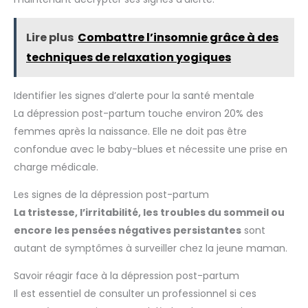
CLINIQUEMENT : Une formule testée cliniquement pour la
plus grande sécurité des nouveau-nés. Cette huile
d'amande douce allie douceur et plaisir, la peau de votre
Lire plus
Combattre l’insomnie grâce à des
bébé sera apaisée. FABRIQUÉ EN FRANCE : L'huile d'amande
douce est fabriquée en France, favorisant l'emploi local et
techniques de relaxation yogiques
assurant une grande qualité de produit. Très pratique à
transporter, l'huile Biolane est proposée en format 75ml.
NOUVEAU PACKAGING : Il est possible de recevoir de façon
aléatoire l'ancien packaging format spray (dans la limite
Identifier les signes d’alerte pour la santé mentale
des stocks disponibles)
La dépression post-partum touche environ 20% des
femmes après la naissance. Elle ne doit pas être
confondue avec le baby-blues et nécessite une prise en
charge médicale.
Les signes de la dépression post-partum
La tristesse, l’irritabilité, les troubles du sommeil ou
encore les pensées négatives persistantes
sont
autant de symptômes à surveiller chez la jeune maman.
Savoir réagir face à la dépression post-partum
Il est essentiel de consulter un professionnel si ces