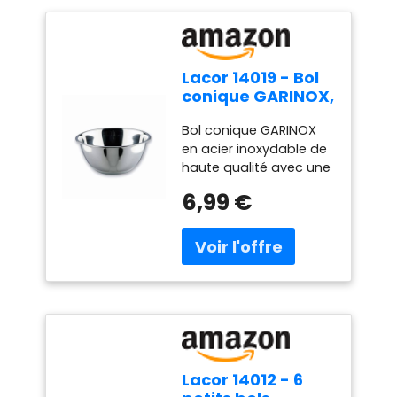
Lacor 14019 - Bol
conique GARINOX,
bol alimentaire,
Bol conique GARINOX
salade, rece...
en acier inoxydable de
haute qualité avec une
finition brillante Idéal
6,99 €
pour la préparation des
aliments, il ne transmet
ni saveurs ni odeurs
Facile à nettoyer Pas
lavable au lave-
vaisselle Dimensions: 20
cm / 7,5 cm (h)
Capacité: 1,4 L
Lacor 14012 - 6