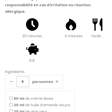
responsabilité en cas d’irritation ou réaction
allergique.
30 minutes
0 minutes
facile
€€
Ingrédients
personnes
50
ml
de crème Nivea
20
ml
de huile d’amande douce
20
ml
de aloe vera