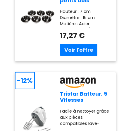
petits bols
GarAcier Inox
Hauteur : 7 cm
Acier Inox. 0,4
Diamètre : 16 cm
litres
Matière : Acier
inoxydable 18/10
17,27 €
Entretien : Lave-
vaisselle
-12%
Tristar Batteur, 5
Vitesses
Réglables, 200W,
Facile à nettoyer grâce
Design
aux pièces
Ergonomique,
compatibles lave-
Fouets et
vaisselle : Les
Crochets Inox,