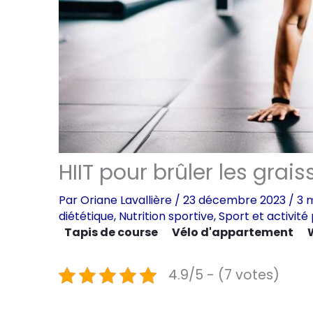
HIIT pour brûler les grai
Par
Oriane Lavallière
/
23 décembre 2023
/
3 
diététique
,
Nutrition sportive
,
Sport et activité
Tapis de course
Vélo d'appartement
4.9/5 - (7 votes)