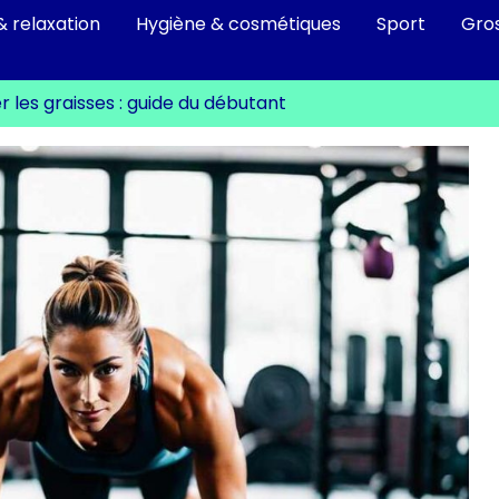
& relaxation
Hygiène & cosmétiques
Sport
Gro
er les graisses : guide du débutant