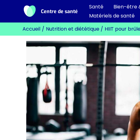
Aller
Santé
Bien-être 
Centre de santé
au
Matériels de santé
contenu
Accueil
Nutrition et diététique
HIIT pour brûl