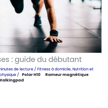
sses : guide du débutant
minutes de lecture
/
Fitness à domicile
,
Nutrition et
 physique
/
Polar H10
Rameur magnétique
Walkingpad