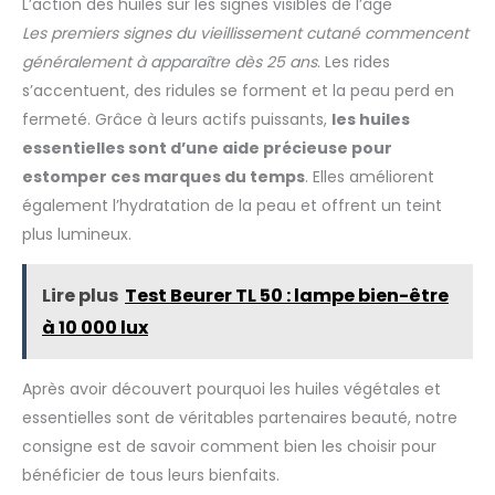
soins de la peau, les
L’action des huiles sur les signes visibles de l’âge
utilisée localement . PRANARÔM, LA SCIENCE DES HUILES
massages, la parfumerie
Les premiers signes du vieillissement cutané commencent
ESSENTIELLES : Pranarôm expert de la science des Huiles
naturelle, les bains, les soins
Essentielles, propose depuis plus de 30 ans, des solutions
capillaires, les saunas, le
généralement à apparaître dès 25 ans
. Les rides
ciblées, innovantes et naturelles pour maintenir toute la
rafraîchissement de l'air, les
famille en bonne santé au quotidien.
soins à domicile, le bureau, le
s’accentuent, des ridules se forment et la peau perd en
camping, la salle de yoga, la
fermeté. Grâce à leurs actifs puissants,
les huiles
voiture et le spa. Améliorez
considérablement votre
essentielles sont d’une aide précieuse pour
qualité de vie et votre bonheur.
🎁 【Coffret Cadeau Parfait】-
estomper ces marques du temps
. Elles améliorent
Livré avec une belle boîte, c'est
un cadeau parfait pour votre
également l’hydratation de la peau et offrent un teint
famille ou vos amis. Idéal pour
plus lumineux.
Thanksgiving, Noël,
anniversaire, anniversaire,
vacances, fête des pères, fête
des mères, Saint Valentin et
Lire plus
Test Beurer TL 50 : lampe bien-être
plus encore. ❗ Remarque: Si
l'emballage ou la bouteille
à 10 000 lux
sont endommagés, veuillez
comprendre et nous contacter
pour un remplacement dès
que possible. Nous vous
Après avoir découvert pourquoi les huiles végétales et
sommes très reconnaissants
essentielles sont de véritables partenaires beauté, notre
de votre gentillesse.
consigne est de savoir comment bien les choisir pour
bénéficier de tous leurs bienfaits.