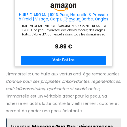
D'ORIGINE NATURELLE - Flacon
son amour des plantes afin de
en verre ambré recyclable
proposer des solutions ciblées
avec accessoires inclus.
pour maintenir toute la famille
Conditionné en France, vegan,
en bonne santé au quotidien.
HUILE D'ARGAN | 100% Pure, Naturelle & Pressée
sans hexane, 100% d'origine
à Froid | Visage, Corps, Cheveux, Barbe, Ongles
naturelle et certifié Bio par
| Argan Oil | (80 ml)
HUILE VEGETALE VIERGE D'ORIGINE MAROCAINE PRESSEE A
Ecocert.
FROID Une peau hydratée, des cheveux doux, des ongles
forts… L’Huile d’Argan excelle dans tous les domaines et
devient un réflexe beauté incontournable. L'huile d'argan est
particulièrement riche en antioxydants et acides gras
9,99 €
(Oméga-6 et 9) et en vitamine E. L'huile d'argan hydrate la
peau et lui redonne de l'élasticité, elle donne de la brillance
aux cheveux et les fortifie, ainsi que les ongles. Notre
bouteille est accompagnée de deux accessoires pratiques
pour répondre à tous vos besoins. Une pipette pour vous
offrir une précision de dosage optimale, idéale pour les
applications nécessitant une petite quantité de produit. Un
L’immortelle: une huile aux vertus anti-âge remarquables
bouchon Flip Top pour une utilisation quotidienne plus
Connue pour ses propriétés antioxydantes, régénératrices,
simple, il vous permet une ouverture et une fermeture
faciles, garantissant une commodité maximale à chaque
anti-inflammatoires, apaisantes et cicatrisantes
,
utilisation.
l’immortelle est un véritable trésor pour la peau. Sa
richesse en actifs lutte contre le vieillissement cutané et
permet de garder une peau éclatante.
Lire plus
Massage Gua Sha : découvrez ses