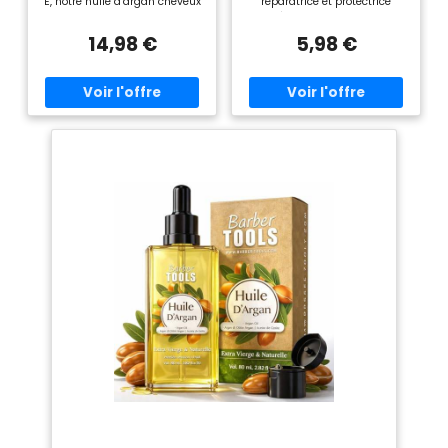
E, notre huile d'argan cheveux
réparatrice et protectrice
nourrit en profondeur les
cutanée, riche en vitamines et
pointes abîmées, renforce la
antioxydants. Perle du désert
14,98 €
5,98 €
fibre capillaire et sublime les
utilisée traditionnellement par
longueurs sans alourdir.
les femmes Berbères pour la
DIMINUE LES RIDES ET NOURRIT
protection et la vigueur de la
- Grâce à sa richesse en
peau ou des cheveux. IDEAL EN
acides gras essentiels, notre
CAS DES : Rides, Peau sèche
huile argan bio nourrit
ou mature, Cheveux abîmés
intensément la peau sèche.
DES HUILES ESSENTIELLES
Utilisée comme huile visage,
CHÉMOTYPÉES : Les huiles
elle booste l’élasticité de la
essentielles composant cette
peau, apaise les tiraillements
synergie sont certifiées HECT,
et redonne douceur et confort
ce qui signifie que leur
dès la première application.
composition a été analysée
SOIN MULTI-USAGES POUR
afin de garantir la présence
TOUTE LA FAMILLE - Utilisable
des molécules à l'origine de
comme huile argan visage,
leurs effets. CONSEILS
huile corps de massage, soin
D'UTILISATION ET POSOLOGIE :
barbe ou traitement après-
Usage oral - 10 g (1 cuillère à
soleil. Convient à tous les
soupe) par jour. Usage
types de peau et de cheveux.
cosmétique - Convient
100% PURE ET QUALITÉ
particulièrement aux peaux
MAROCAINE - Notre argan oil
matures ou fragilisées.
Morocco est pressée à froid
S’utilise pour protéger la peau
sur place au Maroc dans la
du vieillissement, fortifier les
plus pure tradition. Une huile
ongles fragiles et cassants.
pour le corps haut de gamme
PRANARÔM, L’AROMATHÉRAPIE
pour un rituel beauté éthique
SCIENTIFIQUE : Pranarôm allie
et efficace. BIO, VEGAN ET 100%
son expertise scientifique à