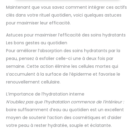
tendue, préservant un équilibre sain même pour les peaux
ensemble de beauté est un
sensibles 【Améliore la Luminosité】Les ingrédients clés de
cadeau idéal pour votre fille,
Maintenant que vous savez comment intégrer ces actifs
ce kit de soins de la peau sont la vitamine C et le curcuma,
votre petite amie, votre femme
clés dans votre rituel quotidien, voici quelques astuces
des antioxydants puissants qui aident à combattre les
et vos amis.
dépôts de mélanine et à réduire l'apparition des taches
pour maximiser leur efficacité.
sombres.Ces ingrédients naturels,non seulement
améliorent la couleur de la peau mais aussi sa
transparence, lui donnant un aspect radieux et jeunesse
Astuces pour maximiser l’efficacité des soins hydratants
【Formule Douce】 La formule du kit de soins de la peau est
conçue pour être douce et non irritante, la rendant adaptée
Les bons gestes au quotidien
à une large gamme de types de peau, y compris les peaux
Pour améliorer l’absorption des soins hydratants par la
grasses, sèches et mixtes 【Cadeaux Choyés pour les
Femmes】 Ce produit de soin du visage est livré dans un
peau, pensez à exfolier celle-ci une à deux fois par
élégant emballage cadeau et est un excellent présent pour
les anniversaires, la Saint-Valentin, la Fête des Mères,
semaine. Cette action élimine les cellules mortes qui
Thanksgiving, Noël et d'autres occasions spéciales
s’accumulent à la surface de l’épiderme et favorise le
renouvellement cellulaire.
L’importance de l’hydratation interne
N’oubliez pas que l’hydratation commence de l’intérieur :
boire suffisamment d’eau au quotidien est un excellent
moyen de soutenir l’action des cosmétiques et d’aider
votre peau à rester hydratée, souple et éclatante.