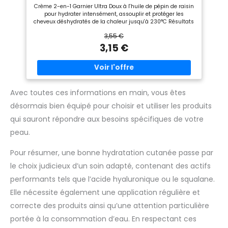
Crème 2-en-1 Garnier Ultra Doux à l'huile de pépin de raisin
pour hydrater intensément, assouplir et protéger les
cheveux déshydratés de la chaleur jusqu'à 230°C Résultats
: les cheveux sont hydratés et disciplinés pendant 4 jours*,
3,55 €
Protection thermique à 230 °C*, Formule non collante, non
grasse, *Tests instrumentaux Application : Utiliser
3,15 €
quotidiennement sur cheveux humides ou secs, en
répartissant uniformément sur les longueurs et les pointes,
Ne pas rincer Formule enrichie en huile de pépin de raisin
antioxydante pour une hydratation intense et une brillance
éclatante Contenu : 1x Crème de Soin 2-en-1 Vignes
Merveilleuses, Garnier Ultra Doux, 200ml
Avec toutes ces informations en main, vous êtes
désormais bien équipé pour choisir et utiliser les produits
qui sauront répondre aux besoins spécifiques de votre
peau.
Pour résumer, une bonne hydratation cutanée passe par
le choix judicieux d’un soin adapté, contenant des actifs
performants tels que l’acide hyaluronique ou le squalane.
Elle nécessite également une application régulière et
correcte des produits ainsi qu’une attention particulière
portée à la consommation d’eau. En respectant ces