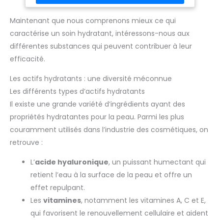
formulé sans parfum. Non comédogène, il est
hypoallergénique et possède une texture non grasse, non
collante. VOTRE ROUTINE HYDRATATION : Après la toilette avec
Maintenant que nous comprenons mieux ce qui
la crème lavante ou l'huile de douche CeraVe, appliquer le
caractérise un soin hydratant, intéressons-nous aux
lait hydratant sur le visage, le corps et les mains.
Renouveler aussi souvent que nécessaire. Compléter avec
différentes substances qui peuvent contribuer à leur
une crème hydratante visage. SOINS DERMATOLOGIQUES
CIBLÉS : CeraVe propose des soins cutanés développés avec
efficacité.
des dermatologues à partir de 3 céramides essentiels, avec
un système de diffusion révolutionnaire, pour aider à
restaurer la barrière naturelle protectrice de la peau.
Les actifs hydratants : une diversité méconnue
Les différents types d’actifs hydratants
Il existe une grande variété d’ingrédients ayant des
propriétés hydratantes pour la peau. Parmi les plus
couramment utilisés dans l’industrie des cosmétiques, on
retrouve :
L’
acide hyaluronique
, un puissant humectant qui
retient l’eau à la surface de la peau et offre un
effet repulpant.
Les
vitamines
, notamment les vitamines A, C et E,
qui favorisent le renouvellement cellulaire et aident