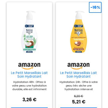
-16%
Le Petit Marseillais Lait
Le Petit Marseillais Lait
Soin Hydratant
Soin Hydratant
Réparation, 250 mL
Nutrition, 400 mL
Hydratation 48h : Offrez à
Hydratation 24h : Offre à votre
votre peau une hydratation
peau très sèche une
durable, elle est infiniment
hydratation intense et
plus douce; ce soin désaltère
durable, douce et protégée
6,20 €
durablement pour une peau
tout au long de la journée
3,26 €
revigorée et éclatante de
Enrichi en Beurre de Karité,
5,21 €
santé Composé à 95%
Amande Douce & Huile
d'ingrédients d'origine
d’Argan : Des ingrédients