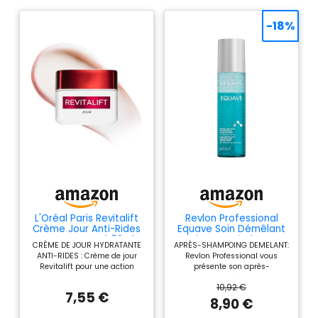
-18%
L'Oréal Paris Revitalift
Revlon Professional
Crème Jour Anti-Rides
Equave Soin Démêlant
Extra-Fermeté 50ml
Cheveux Bi-Phase
CRÈME DE JOUR HYDRATANTE
APRÈS-SHAMPOING DEMELANT:
Hydratant 200ml
ANTI-RIDES : Crème de jour
Revlon Professional vous
Revitalift pour une action
présente son après-
profonde sur les rides et la
shampooing démêlant sans
10,92 €
tonicité de la peau. Premiers
rinçage, Ce soin des cheveux
7,55 €
résultats visibles dès 7 jours.
Revlon Professional est sans
8,90 €
UNE PEAU PLUS LISSE : Dès
rinçage, Le soin cheveux