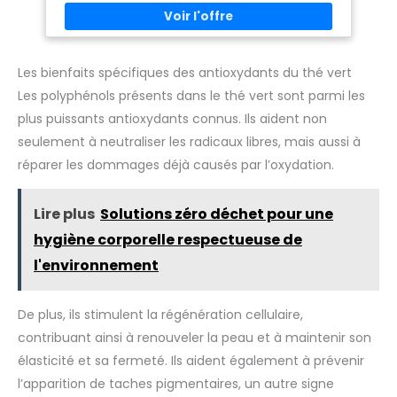
maison, au bureau ou en environnement professionnel LE
SAVOIR-FAIRE TWININGS DEPUIS 1706 : Plus de 300 ans
d’expertise pour assembler des ingrédients soigneusement
sélectionnés et créer un thé vert pur à l’équilibre parfait,
riche en goût et en fraîcheur ASTUCES POUR SAVOURER
CHAQUE TASSE : Versez 200 ml d’eau frémissante à 90 °C,
Les bienfaits spécifiques des antioxydants du thé vert
infusez 3 min pour un équilibre parfait ou 4 min pour plus
Les polyphénols présents dans le thé vert sont parmi les
d’intensité, laissez refroidir 30 min et ajoutez des glaçons
pour une version glacée UNE PAUSE QUI A DU GOÛT : Pour
plus puissants antioxydants connus. Ils aident non
bien démarrer la journée ou apporter une touche de
fraîcheur aux petits instants du quotidien, cette pause thé
seulement à neutraliser les radicaux libres, mais aussi à
vert est toujours bien méritée
réparer les dommages déjà causés par l’oxydation.
Lire plus
Solutions zéro déchet pour une
hygiène corporelle respectueuse de
l'environnement
De plus, ils stimulent la régénération cellulaire,
contribuant ainsi à renouveler la peau et à maintenir son
élasticité et sa fermeté. Ils aident également à prévenir
l’apparition de taches pigmentaires, un autre signe