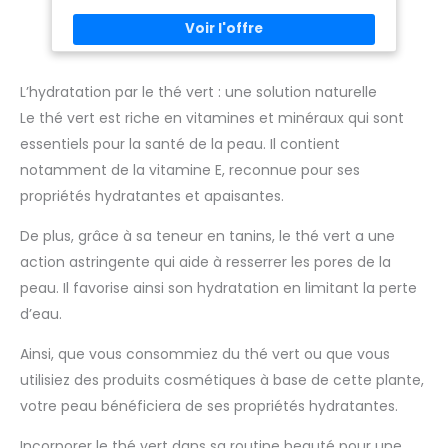
marque de thé équitable, Clipper garantit une rémunération
juste et stable à ses producteurs, en respectant les
standards du label Fairtrade CONSEILS DE PRÉPARATION :
Pour préparer votre thé à la menthe Clipper, faites bouillir de
l'eau et laissez-la refroidir une minute avant de la verser
sur le sachet, Laissez infuser durant 1 à 3 minutes, Savourez
L’hydratation par le thé vert : une solution naturelle
votre boisson NATUREL ET SAVOUREUX : Les produits Clipper
Le thé vert est riche en vitamines et minéraux qui sont
sont fabriqués à partir d’ingrédients naturels
soigneusement sélectionnés pour offrir une tasse de thé
essentiels pour la santé de la peau. Il contient
parfaite à chaque dégustation
notamment de la vitamine E, reconnue pour ses
propriétés hydratantes et apaisantes.
De plus, grâce à sa teneur en tanins, le thé vert a une
action astringente qui aide à resserrer les pores de la
peau. Il favorise ainsi son hydratation en limitant la perte
d’eau.
Ainsi, que vous consommiez du thé vert ou que vous
utilisiez des produits cosmétiques à base de cette plante,
votre peau bénéficiera de ses propriétés hydratantes.
Incorporer le thé vert dans sa routine beauté pour une