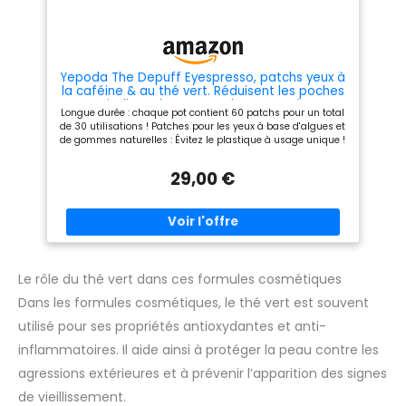
l'eau tiède. Praticable et
solaire SPF 30 ou plus.
portable, adapté à la maison,
Innovation anti-âge : forte
aux voyages et aux
concentration de PDRN de thé
déplacements d'affaires. Il ne
vert issu de Jeju et 1% de Triple
prend pas de place, peut être
Retinol Complex (rétinol pur +
facilement rangé dans votre
2 rétinoïdes) pour des effets
Yepoda The Depuff Eyespresso, patchs yeux à
placard, votre sac ou même
anti-âge optimisés avec un
la caféine & au thé vert. Réduisent les poches
votre poche, et est également
minimum d'irritation. Peptides
et revitalisent le contour des yeux. Végans,
Longue durée : chaque pot contient 60 patchs pour un total
un cadeau idéal pour vos
apaisants et acide
coréens, pour tous types de peau. 60 pcs / 90
de 30 utilisations ! Patches pour les yeux à base d'algues et
proches.
hyaluronique hydratant.
g
de gommes naturelles : Évitez le plastique à usage unique !
Cosmétique coréen végétalien
Ces patches pour les yeux sont fabriqués à partir d'algues
: formule fabriquée en Corée,
et de gommes naturelles. Emballage en verre recyclable :
élaborée sans alcool, sans
29,00 €
Afin de réduire les déchets plastiques, ce produit est
parfum et sans ingrédients
présenté dans un contenant en verre. Testé sous contrôle
d'origine animale. Adaptée
dermatologique et approuvé pour tous les types de peau :
aux peaux sensibles et à
ce produit a été testé sous contrôle dermatologique et est
tendance acnéique pour une
adapté à tous les types de peau, y compris les peaux
routine anti-âge efficace et
sensibles.
sécurisée
Le rôle du thé vert dans ces formules cosmétiques
Dans les formules cosmétiques, le thé vert est souvent
utilisé pour ses propriétés antioxydantes et anti-
inflammatoires. Il aide ainsi à protéger la peau contre les
agressions extérieures et à prévenir l’apparition des signes
de vieillissement.