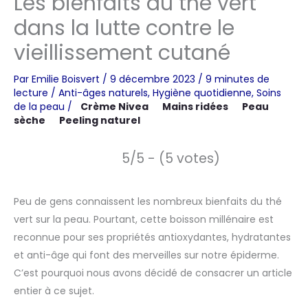
Les bienfaits du thé vert
dans la lutte contre le
vieillissement cutané
Par
Emilie Boisvert
/
9 décembre 2023
/
9 minutes de
lecture
/
Anti-âges naturels
,
Hygiène quotidienne
,
Soins
de la peau
/
Crème Nivea
Mains ridées
Peau
sèche
Peeling naturel
5/5 - (5 votes)
Peu de gens connaissent les nombreux bienfaits du thé
vert sur la peau. Pourtant, cette boisson millénaire est
reconnue pour ses propriétés antioxydantes, hydratantes
et anti-âge qui font des merveilles sur notre épiderme.
C’est pourquoi nous avons décidé de consacrer un article
entier à ce sujet.