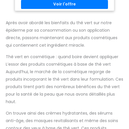
: formule fabriquée en Corée,
hydratée tout au long de la journée sans avoir l'air grasse.
sans ingrédients d'origine
Ingrédients naturels : le bâton de masque contient des
animale, sans parfum ni
ingrédients naturels tels que le thé vert, connu pour ses
parabènes, testée sous
propriétés antioxydantes, aidant à combattre les
supervision experte. Une
imperfections cutanées et à apaiser la peau. Pour tous les
Après avoir abordé les bienfaits du thé vert sur notre
essence hydratante adaptée à
types de peaux: ce masque est idéal pour tous les types de
toutes les peaux
épiderme par sa consommation ou son application
peau, y compris les peaux sensibles. Idéal pour les soins
quotidiens de la peau ou comme solution rapide aux
directe, passons maintenant aux produits cosmétiques
problèmes de peau. Recommandé pour les peaux normales
: 1 fois par semaine; Pour les peaux grasses 2-3 fois par
qui contiennent cet ingrédient miracle.
semaine; Pour les peaux sèches 1-2 fois par semaine; Un
cadeau attentionné pour les amis, les proches et la famille.
Thé vert en cosmétique : quand boire devient appliquer
L’essor des produits cosmétiques à base de thé vert
Aujourd’hui, le marché de la cosmétique regorge de
produits incorporant le thé vert dans leur formulation. Ces
produits tirent parti des nombreux bénéfices du thé vert
pour la santé de la peau que nous avons détaillés plus
haut.
On trouve ainsi des crèmes hydratantes, des sérums
anti-âge, des masques revitalisants et même des soins
contour des yeux à base de thé vert. Ces produits