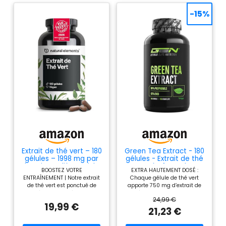
-15%
Extrait de thé vert – 180
Green Tea Extract - 180
gélules – 1998 mg par
gélules - Extrait de thé
dose journalière – riche
vert très forte dose
BOOSTEZ VOTRE
EXTRA HAUTEMENT DOSÉ :
en EGCG et
avec 750mg d'extrait
ENTRAÎNEMENT | Notre extrait
Chaque gélule de thé vert
polyphénols – végane,
de thé vert par gélule -
de thé vert est ponctué de
apporte 750 mg d’extrait de
hautement dosé, sans
95% polyphénols & 45%
caféine et de précieuses
thé vert avec 735 mg de
additifs – fabriqué et
EGCG - Thé vert sans
24,99 €
substances végétales
polyphénols et 338 mg
contrôlé en laboratoire
additifs indésirables -
19,99 €
secondaires. Pour un soutien
d’EGCG. Nous utilisons un
21,23 €
en Allemagne
Vegan
intérieur et une concentration
extrait 25:1 hautement
maximale, quel que soit le défi
concentré (25 parts de feuilles