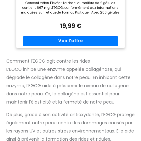
Concentration Élevée : La dose journalière de 2 gélules
moyens ! C’est pourquoi
confiance et durabilité – un
contient 667 mg d’EGCG, conformément aux informations
CHACUN de nos lots de
soutien fiable au quotidien.
indiquées sur l’étiquette Format Pratique : Avec 200 gélules
production est contrôlé par
FORMULE CLAIRE : Nos gélules
vegan et une prise recommandée de 2 gélules par jour, le
des laboratoires indépendants
de thé vert sont véganes et
produit offre 100 jours d’utilisation, soit environ 3 mois
en Allemagne. Consultez le
sans arômes, colorants,
19,99 €
Extrait de Thé Vert : Chaque dose journalière contient 1 333
certificat d’analyse sous «
stabilisants ni conservateurs.
mg d’extrait de feuilles de thé vert, dont 1 306 mg de
Guides des produits et
Sans OGM, lactose ni gluten.
polyphénols et 1 066 mg de catéchines Avec Poivre Noir : La
documents ».
Idéales pour celles et ceux qui
formule contient 2,1 mg d’extrait de poivre noir par dose
privilégient des ingrédients
journalière, dont 2 mg de pipérine Produit en Allemagne :
purs et de haute qualité.
Les gélules sont vegan, sans gluten et sans génie
Chaque fois que possible
génétique. Le produit est fabriqué en Allemagne
techniquement, nous
Comment l’EGCG agit contre les rides
renonçons aux excipients pour
conserver une formule aussi
L’EGCG inhibe une enzyme appelée collagénase, qui
pure et naturelle que possible.
PAR DES SPORTIFS, POUR DES
dégrade le collagène dans notre peau. En inhibant cette
SPORTIFS : Depuis 2016,
German Elite Nutrition produit
enzyme, l’EGCG aide à préserver le niveau de collagène
des compléments
dans notre peau. Or, le collagène est essentiel pour
alimentaires de haute qualité
portant le label « Qualité
maintenir l’élasticité et la fermeté de notre peau.
allemande ». Nos produits
sont élaborés à partir de
matières premières
De plus, grâce à son activité antioxydante, l’EGCG protège
sélectionnées selon des
normes de qualité strictes,
également notre peau contre les dommages causés par
avec un accent particulier sur
les rayons UV et autres stress environnementaux. Elle aide
la fiabilité et la pureté.
ainsi à prévenir la formation des rides et ridules.