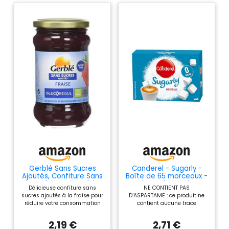
Gerblé Sans Sucres
Canderel - Sugarly -
Ajoutés, Confiture Sans
Boîte de 65 morceaux -
Sucre à la Fraise, Riche
Zéro Calorie, Zéro
Délicieuse confiture sans
NE CONTIENT PAS
en Fibres, Au Maltitol,
Sucre - Édulcorant |130g
sucres ajoutés à la fraise pour
D’ASPARTAME : ce produit ne
320 g, 185448
réduire votre consommation
contient aucune trace
de sucre tout en vous faisant
d’aspartame, et demeure sans
plaisir -89% de sucres par
danger pour la santé. Sa
2,19 €
2,71 €
rapport à une confiture
consommation a été