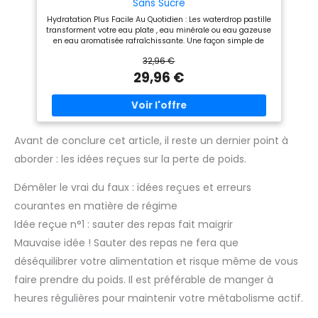
Sans Sucre
Hydratation Plus Facile Au Quotidien : Les waterdrop pastille
transforment votre eau plate , eau minérale ou eau gazeuse
en eau aromatisée rafraîchissante. Une façon simple de
mieux boire chaque jour. Coffret Fruité & Rafraîchissant :
32,96 €
Selon le set, découvrez des saveurs comme citron, orange,
fruits, framboise, pêche, pamplemousse, fruit de la passion,
29,96 €
limonade rose ou cerise acidulée. Boisson Sans Sucre :
Préparez une boisson sans sucre en quelques secondes.
Une alternative légère au sirop, au sirop sans sucre, au
soda ou aux jus, idéale à la maison, au bureau ou en
déplacement. Avec Des Vitamines : Plus qu'un simple cube
rafraîchissant, chaque cube contient des vitamines et
Avant de conclure cet article, il reste un dernier point à
apporte une touche fruitée à votre routine d'hydratation. De
aborder : les idées reçues sur la perte de poids.
l'eau... un cube... c'est prêt !: Ajoutez un cube dans de l'eau
minérale, plate ou pétillante, laissez dissoudre et profitez
d'une boisson fraîche, pratique et facile à emporter. Une
Démêler le vrai du faux : idées reçues et erreurs
alternative pratique aux sirops, pastilles ou boissons
gazeuses sucrées.
courantes en matière de régime
Idée reçue n°1 : sauter des repas fait maigrir
Mauvaise idée ! Sauter des repas ne fera que
déséquilibrer votre alimentation et risque même de vous
faire prendre du poids. Il est préférable de manger à
heures régulières pour maintenir votre métabolisme actif.