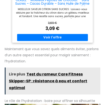
GERBLÉ – Moelleux Pépites de Chocolat – Sans
Sucres – Cacao Durable – Sans Huile de Palme
– Nutri-Score B – 7 Sachets Individuels – 196 g
MOELLEUX SAVEUR CITRON SANS SUCRES : Laissez-vous
séduire par la fraîcheur du citron dans un gâteau moelleux
et fondant. Une recette sans sucres, parfaite pour une
pause légère et fruitée UNE RECETTE ÉLABORÉE AVEC SOIN :
3,69 €
Sans sucres, sans huile de palme, avec des ingrédients
rigoureusement sélectionnés pour offrir un équilibre parfait
3,09 €
entre plaisir et qualité. UNE PAUSE GOURMANDE SANS
SUCRES : Savourez des encas moelleux ou croustillants
sans sucres, parfaits pour se faire plaisir tout en maîtrisant
sa consommation au quotidien. À EMPORTER PARTOUT,
FACILEMENT : Grâce à leur format pratique, ces biscuits sont
idéaux pour une pause gourmande à emporter : au bureau,
Maintenant que vous savez quels aliments éviter, parlons
en balade ou dans votre sac. L’ENGAGEMENT GERBLÉ POUR
d’un autre aspect essentiel pour maigrir sainement :
LE BIEN-ÊTRE : Depuis plus de 90 ans, Gerblé s’engage pour
une alimentation saine, durable et gourmande, avec des
l’hydratation.
produits fabriqués en France.
Lire plus
Test du rameur Care Fitness
Skipper-SP : résistance à eau et confort
optimal
Le rôle de l’hydratation : boire pour affiner sa silhouette