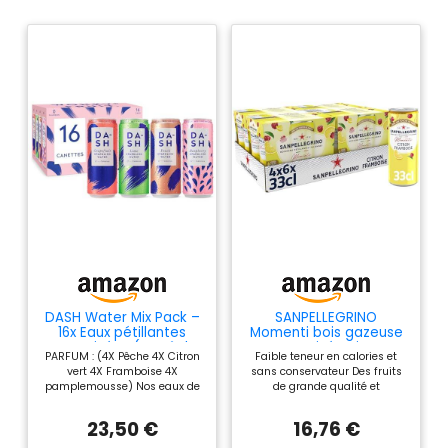
DASH Water Mix Pack –
SANPELLEGRINO
16x Eaux pétillantes
Momenti bois gazeuse
aromatisées (4X Pêche
aromatisée citron
PARFUM : (4X Pêche 4X Citron
Faible teneur en calories et
4X Citron vert 4X
framboise - 4 packs de
vert 4X Framboise 4X
sans conservateur Des fruits
Framboise 4X
6x33cl
pamplemousse) Nos eaux de
de grande qualité et
Pamplemousse) SANS
source sont infusées avec de
sélectionnés avec soin Un
Sucre, SANS Édulcorant,
vrais fruits wonky, Par wonky,
procédé de fabrication expert,
SANS calories –
23,50 €
16,76 €
nous englobons tous les fruits
permettant une conservation
Infusées avec des
moches auxquels les autres
optimale sans ajout de