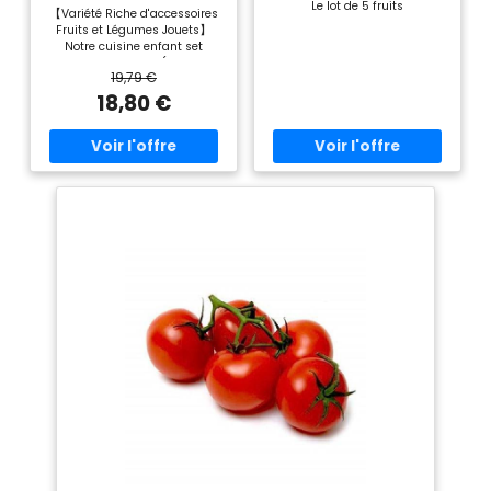
Découper Cuisine
Le lot de 5 fruits
【Variété Riche d'accessoires
Enfant 18 Mois+
Fruits et Légumes Jouets】
Notre cuisine enfant set
comprend 4 fruits (pomme,
19,79 €
poire, banane, citron) et 4
légumes (carotte, maïs,
18,80 €
poivron vert, oignon), 1 couteau
et 1 boîte de rangement (18 x
4,3 x 12,5cm). 【Enfants Jeu
d'imitation Jeux Amusants】
Les jouets en bois en forme de
fruits et légumes sont reliés
par un ruban adhésif solide, le
petit chef fera un bruit de «
croque » lorsqu'il coupera les
fruits et légumes, le ruban
adhésif peut être collé
plusieurs fois, il est très solide
et durable, profitez du plaisir
des jeux de cuisine pour les
enfants. 【Haute Qualité
Éducatif Jouet Enfant】Bonne
fabrication, grande variété,
sans bavure, ne blesse pas les
mains des enfants. Nos sets
en bois peuvent être utilisés
en complément des jouets de
cuisine pour enrichir
l'expérience de jeu de la
pensée de votre bébé.