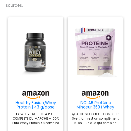
sources.
Healthy Fusion Whey
INOLAB Protéine
Protein | 43 g/dose
Minceur 360 I Whey
Protéine Whey Pure
Morosil Magnesium B6
LA WHEY PROTEIN LA PLUS
🍃 ALLIÉ SILHOUETTE COMPLET :
avec Collagène,
Chrome Acérola
COMPLÈTE DU MARCHÉ – 100%
Sveltiform est un complément
Magnésium et Vitamine
Pure Whey Protein X3 combine
5-en-1 unique qui combine
B6 | Augmente la
une protéine ultra pure avec
des protéines savoureuses
masse musculaire,