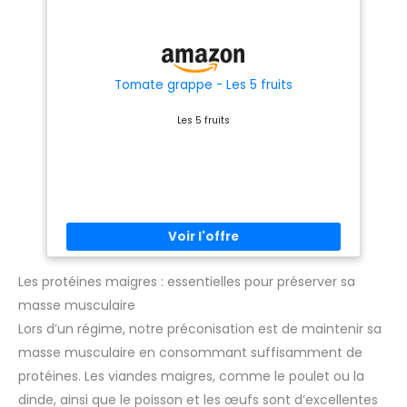
【Amusant et Éducatif】En
coupant les jouets réalistes en
fruits et de légumes à l'aide
d'un couteau, les enfants
peuvent observer de près
l'apparence et la couleur des
Tomate grappe - Les 5 fruits
fruits et des légumes. Le jouet
est également livré avec un
Les 5 fruits
plateau de rangement qui
permet aux enfants de
développer leurs capacités de
stockage. 【Parfait Cadeau
Enfant 18 Mois+】Cuisine
enfant set en bois est parfait
comme cadeau pour les fêtes
d'anniversaire, Pâques,
Halloween, Noël, Journée des
enfants pour les bébé de plus
de 18 mois. Ajoutez du plaisir
et des rires aux jeux de cuisine
Les protéines maigres : essentielles pour préserver sa
de votre garçon fille.
masse musculaire
Lors d’un régime, notre préconisation est de maintenir sa
masse musculaire en consommant suffisamment de
protéines. Les viandes maigres, comme le poulet ou la
dinde, ainsi que le poisson et les œufs sont d’excellentes