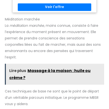
différentes marques.
différentes marques.
Elégante et stylée, la gamme de coussins de yoga ANADEO
se caractérise par ses couleurs uniqu ECO-RESPONSABLE:
Coussin rembourré de Kapok fibre 100% naturelle et
recyclable. Matière résistante à un usage quotidien. Fibre
légère, imperméable et imputrescible. TESTE ET APPROUVE :
Méditation marchée
Produit recommandé par de nombreuses associations et
La
méditation marchée
, moins connue, consiste à faire
enseignants de yoga, notamment par l'Ecole Française de
Yoga de Paris (EFY). ENTRETIEN: Après usage, tapotez les
l’expérience du moment présent en mouvement. Elle
côtés du coussin pour replacer la fibre naturelle. Nettoyage
facile à l’aide d’une éponge humide et un peu de savon.
permet de prendre conscience des sensations
Laisser sécher. Ne pas laver en machine. Ne pas immerger.
Les dimensions peuvent légèrement varier d'un modèle ou
corporelles liées au fait de marcher, mais aussi des sons
d'une couleur à l'autre en raison des métiers à tisser
environnants ou encore des pensées qui traversent
utilisés.
l’esprit.
Lire plus
Massage à la maison : huile ou
crème ?
Ces techniques de base ne sont que le point de départ
d’un véritable parcours initiatique. Le programme MBSR
vous y aidera.