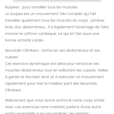
poches pour les mains, vous pouvez facilement transporter
votre portefeuille, smartphone et d'autres petits accessoires
Burpees : pour travailler tous les muscles
lorsque vous faites de l'exercice ou voyagez. Ce short
Le burpee
est un mouvement très complet qui fait
homme peut être associé à d'autres vêtements pour créer
votre propre look Respirant et séchage rapide : notre short
travailler quasiment tous les muscles du corps : jambes,
running homme évacue l'humidité de la peau tout en étant
doux et à séchage rapide afin que vous puissiez vous
bras, dos, abdominaux… Il a également l’avantage de faire
entraîner, vous entraîner et repousser vos limites tout en
restant confortable et au sec Obtenez le bon ajustement :
monter le rythme cardiaque, ce qui en fait aussi une
notre short d'entraînement pour homme dispose d'une taille
bonne activité cardio.
élastique intégrée qui couplée au cordon de serrage
intérieur vous assure un ajustement parfait à chaque fois.
Nos shorts restent confortablement en place, que ce soit
Mountain Climbers : renforcer ses abdominaux et ses
pour courir ou s'entraîner, sans glisser vers le haut ou vers
le bas
cuisses
Cet exercice dynamique est idéal pour renforcer ses
muscles abdominaux tout en sollicitant les cuisses. Veillez
à garder le dos bien droit et à exécuter ce mouvement
rapidement pour tirer le meilleur parti des Mountain
Climbers.
Maintenant que nous avons renforcé notre corps entier
avec ces exercices sans matériel, parlons d’une autre
partie essentielle à ne pas négliger : les jambes.