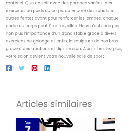
livré avec un guidon en coton
matériel. Que ce soit avec des pompes variées, des
antidérapant ultra long
intégré qui soutient une prise
exercices au poids du corps, ou encore des squats et
en main flexible. Il est
autres fentes avant pour renforcer les jambes, chaque
résistant à la transpiration,
inodore et résistant à l'usure. Il
partie du corps peut être travaillée. Nous n’oublions pas
suffit de tourner la barre pour
l'ajuster à n'importe quelle
non plus l’importance d’un tronc stable grâce à divers
taille de 74,9 cm ~ 94 cm pour
obtenir la dimension idéale
exercices de gainage et enfin, la sculpture de nos bras
pour votre entraînement
grâce à des tractions et dips maison. Alors n’hésitez plus,
comme les tractions, les
abdominaux, les pompes, les
votre salon devient votre nouvelle salle de sport !
étirements et plus encore
Système de verrouillage
mécanique amélioré : la
sécurité est un gros problème
chez Sportneer, c'est pourquoi
nous garantissons l'utilisation
sûre de cette barre de pompes
pour les utilisateurs de tous
âges, des adolescents aux
personnes âgées. Il est livré
Articles similaires
avec un verrou exclusif rotatif
à 360° à double engrenage
aux deux extrémités pour
empêcher la barre de se
desserrer. Cette barre
Déc
d'exercice de porte Sportneer a
7
passé une série de tests de