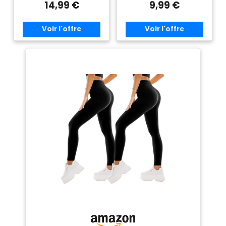
14,99 €
9,99 €
comme du beurre, extensibles
inquiétez pas pour les
et opaques. POCHES
leggings taille unique, même
VERTICALES : Ne vous souciez
si vous avez de grandes
plus de vos essentiels comme
cuisses ou une petite
votre téléphone, votre
silhouette, ces corsaire
portefeuille, votre serviette de
leggings s'adapteront
sudation pendant chaque
certainement et vous rendront
entraînement grâce à deux
attrayant. MATÉRIAU SUPER
grandes poches des deux
DOUX ET OPAQUE - Tissu
côtés TAILLE HAUTE CONTRÔLE
Écorce de la pêche doux au
DU VENTRE : La taille haute
beurre, ne rétrécit pas dans la
avec une large ceinture
sécheuse.Ce court legging est
épousant parfaitement vos
super doux, ne se décolore
courbes et affinant votre
pas, ne peluche pas et est
silhouette offre un ajustement
entièrement respirant et
parfait pour mieux rester en
évacue l'humidité, presque
place lorsque vous courez,
comme une seconde peau.
sautez ou faites de l'exercice
Des court leggings basiques
Couleur : Lot de 2 Noir
tout-puissants pour femmes
suivent tous vos trottoirs sans
aucune restriction, un tissu
pas trop mince ou épais pour
ne pas être transparent tout
en s'accroupissant, se pliant
et se tordant. CONTROLTUMMY
CONTROL & SQUAT-PROOF -
Ces court leggings sont
conçus avec une bande de
compression douce à taille
haute qui aplatit votre ventre