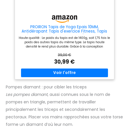
allié ! 👌 SELON VOS ENVIES : Le
tapis de porte est disponible
en différentes couleurs. Du
plus classique au plus
extraordinaire - Vous
trouverez forcément la couleur
PROIRON Tapis de Yoga Epais 10MM,
idéale pour votre domicile ou
Antidérapant Tapis d'exercice Fitness, Tapis
votre entreprise 📫 Tous les
de Gymnastique pour Yoga Pilates Gym
Haute qualité : Le poids du tapis est de 1400g, soit 1,75 fois le
paillassons de format
Exercices Sport Camping Voyage, en Mousse
poids des autres tapis du même type. Le tapis haute
40x60cm sont livrés pliés pour
NBR/respecte la Peau, Gris
densité le rend plus durable. Grâce à la conception
pouvoir être déposés en boite
Hemming créative, qui confère au bord et à la couche
à lettres. Tous les paillassons
39,00 €
intermédiaire une grille anti-déchirure, nos tapis de yoga
de format 60x80cm,
sont plus durables, durables et faciles à nettoyer.
30,99 €
80x120cm, 90x150cm et
MATÉRIEL：- Avec son matériau NBR en mousse haute
120x180cm sont livrés roulés.
densité, le matelas de yoga et de fitness PROIRON soutient
la colonne vertébrale, les hanches, les genoux et les coudes
sur les sols durs. Taille ： 183 x 66 cm, épaisseur de 10 mm -
Le matelas garantit un confort pour les personnes de toutes
formes et tailles. Idéal pour le yoga, le pilates, les exercices,
Pompes diamant : pour cibler les triceps
le camping, le sommeil, la méditation, les parcs. Le tapis de
Les pompes diamant
, aussi connues sous le nom de
yoga extra épais est facile à nettoyer avec un détergent.
pompes en triangle, permettent de travailler
principalement les triceps et secondairement les
pectoraux. Placer vos mains rapprochées sous votre torse
forme un diamant d’où leur nom.