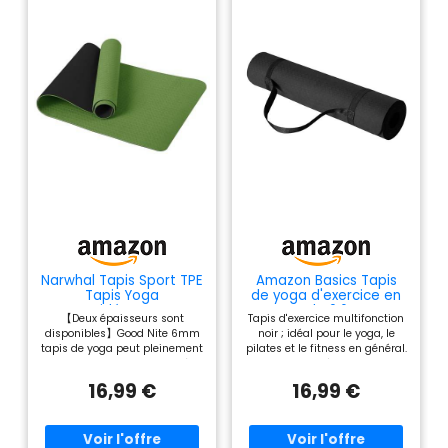
Narwhal Tapis Sport TPE
Amazon Basics Tapis
Tapis Yoga
de yoga d'exercice en
Antidérapant
TPE de 0.6 cm
【Deux épaisseurs sont
Tapis d'exercice multifonction
183x61x0,6cm
d'épaisseur avec
disponibles】Good Nite 6mm
noir ; idéal pour le yoga, le
sangle de transport,
tapis de yoga peut pleinement
pilates et le fitness en général.
Noir
sentir la force du corps et pèse
Surface antidérapante pour
750g. 10mm tapis de yoga
une prise en main sûre ;
16,99 €
16,99 €
plus épais vit dans la zone
épaisseur de 6,35 mm offrant
des articulations et pèse
un soutien confortable et
1200g. Les deux couches
rembourré et une absorption
conviennent pour le Pilates, le
des chocs. Matériau TPE