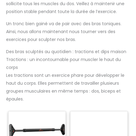
pour le frotter et il sera comme neuf;nos tapis de sport
sollicite tous les muscles du dos. Veillez à maintenir une
peuvent être enroulés facilement et sont assez compacts
position stable pendant toute la durée de l’exercice.
pour économiser de l'espace pour le stockage. UTILISATION
MULTIFONCTIONNELLE:Nous espérons que ce tapis de yoga
peut répondre à vos besoins multiples,en plus du tapis
Un tronc bien gainé va de pair avec des bras toniques.
yoga,il peut également être un tapis de pilates, un tapis de
gym,un coussin de méditation,un tapis d'échauffement,un
Ainsi, nous allons maintenant nous tourner vers des
tapis de sol camping,un tapis de physiothérapie,un tapis
exercices pour sculpter nos bras.
home trainer,un coussin de voyage et ainsi de suite.Nos
tapis de sport peuvent répondre à la plupart des besoins en
matière d'exercices assis ou allongés, et sont encore plus
Des bras sculptés au quotidien : tractions et dips maison
efficaces lorsqu'ils sont combinés à d'autres équipements
de fitness tels que les rouleaux d'entraînement.
Tractions : un incontournable pour muscler le haut du
corps
Les tractions sont un exercice phare pour développer le
haut du corps. Elles permettent de travailler plusieurs
groupes musculaires en même temps : dos, biceps et
épaules.