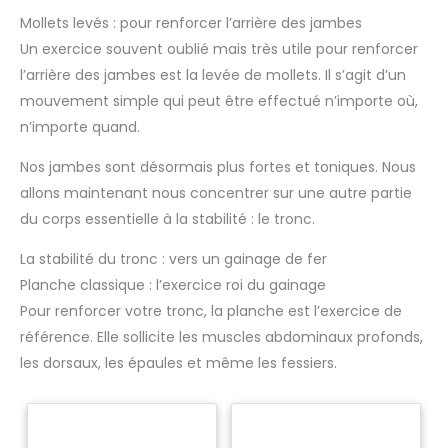
le gymnase. ACHAT SANS
RISQUE - Les court leggings
Mollets levés : pour renforcer l’arrière des jambes
pour femmes SINOPHANT
recherchent la qualité de
Un exercice souvent oublié mais très utile pour renforcer
classe à un prix abordable! Si
l’arrière des jambes est la levée de mollets. Il s’agit d’un
vous n'aimez pas absolument
vos court leggings, veuillez
mouvement simple qui peut être effectué n’importe où,
nous contacter et vous
obtiendrez une réponse
n’importe quand.
satisfaisante.
Nos jambes sont désormais plus fortes et toniques. Nous
allons maintenant nous concentrer sur une autre partie
du corps essentielle à la stabilité : le tronc.
La stabilité du tronc : vers un gainage de fer
Planche classique : l’exercice roi du gainage
Pour renforcer votre tronc, la planche est l’exercice de
référence. Elle sollicite les muscles abdominaux profonds,
les dorsaux, les épaules et même les fessiers.