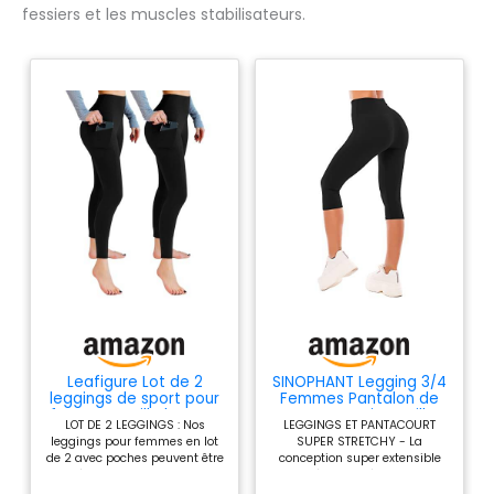
fessiers et les muscles stabilisateurs.
Leafigure Lot de 2
SINOPHANT Legging 3/4
leggings de sport pour
Femmes Pantalon de
femme - Taille haute -
Sport, Jegging Taille
LOT DE 2 LEGGINGS : Nos
LEGGINGS ET PANTACOURT
Avec poches -
Haute Femme Yoga
leggings pour femmes en lot
SUPER STRETCHY - La
Opaques - Pour le
Opaque Doux Corsaire
de 2 avec poches peuvent être
conception super extensible
sport, le yoga, Lot de 2
Pantacourt#1 pièces
utilisés au quotidien pendant
peut s'adapter à la plupart
- Noir, XXL
Noir S-M
une semaine. Ils sont doux
des formes de corps.Ne vous