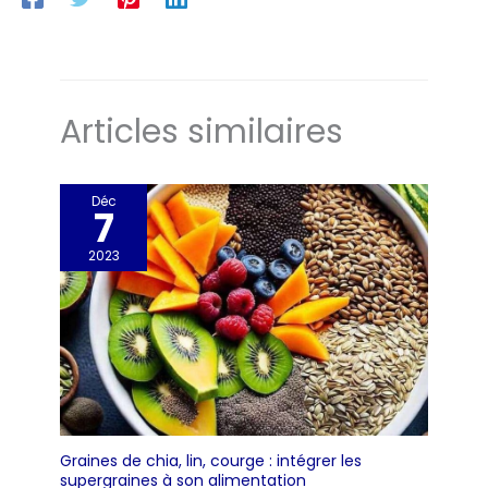
fabrication les plus élevées au
monde (GMP, BRC). Nous
avons une équipe dédiée de
chimistes et de chercheurs
qui travaillent pour trouver les
ingrédients les plus
bénéfiques.
Articles similaires
Déc
7
2023
Graines de chia, lin, courge : intégrer les
supergraines à son alimentation