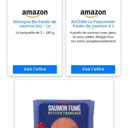
Monoprix Bio Pavés de
AUCHAN Le Poissonnier
saumon bio - La
Pavés de saumon 4 x
barquette de 2 - 240 g
125 g
La barquette de 2 - 240 g
4 pavés de saumon avec peau
et sans arêtes. Malgré tous
nos soins, exceptionnellement
quelques arrêtes peuvent
subsister. ALLERGÈNES:
POISSON DÉSIGNATION LÉGALE
DU PRODUIT: Saumon ecosse