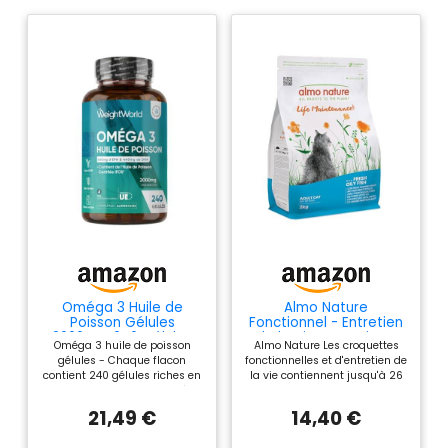
Oméga 3 Huile de
Almo Nature
Poisson Gélules
Fonctionnel - Entretien
2000mg, 240 Gélules
de la Vie - Nourriture
Oméga 3 huile de poisson
Almo Nature Les croquettes
Fish Oil Omega 3
sèche pour Chats
gélules - Chaque flacon
fonctionnelles et d'entretien de
Adultes et matures -
contient 240 gélules riches en
la vie contiennent jusqu'à 26
Croquettes avec
acides gras essentiels oméga
% de viande ou de poisson
Poisson Gras Frais -
3, conçues à base de 2000mg
frais et sont exemptes de
Alimentation
21,49 €
14,40 €
d'huile de poisson par portion.
colorants et de conservateurs
Quotidienne, équilibrée
Ces gélules sans goût ni
chimiques. Life Maintenance
sur Le Plan nutritionnel -