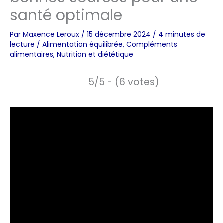
santé optimale
Par
Maxence Leroux
/
15 décembre 2024
/
4 minutes de
lecture
/
Alimentation équilibrée
,
Compléments
alimentaires
,
Nutrition et diététique
5/5 - (6 votes)