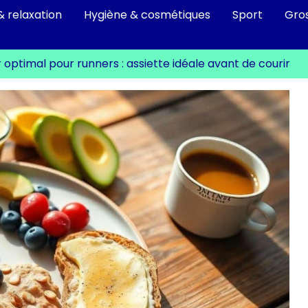
& relaxation
Hygiène & cosmétiques
Sport
Gro
 optimal pour runners : assiette idéale avant de courir