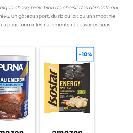
e important dans
elque chose, mais bien de choisir des aliments qui
s les fonctions
ques Favorise le
révu.
Un gâteau sport, du riz au lait ou un smoothie
ppement sain de
oules - Made in
ns pour fournir les nutriments nécessaires sans
Germany
-10%