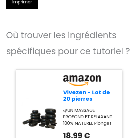
Imprimer
Où trouver les ingrédients
spécifiques pour ce tutoriel ?
Vivezen - Lot de
20 pierres
chaudes pour
🌿UN MASSAGE
massage en
PROFOND ET RELAXANT
basalte naturel
100% NATUREL Plongez
poli + Sac de
dans une expérience
rangement
18,99 €
de détente absolue