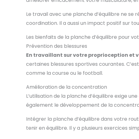
améliorer efficacement votre musculature, en 
dans le
à 
Le travail avec une planche d’équilibre ne se
gymnase
ou 
coordination. Il a aussi un impact positif sur to
l'emme
util
Les bienfaits de la planche d’équilibre pour vo
d'éq
bu
Prévention des blessures
En travaillant sur votre proprioception et v
certaines blessures sportives courantes. C’est
comme la course ou le football.
Amélioration de la concentration
L’utilisation de la planche d’équilibre exige une 
également le développement de la concentrat
Intégrer la planche d’équilibre dans votre rou
tenir en équilibre. Il y a plusieurs exercices 