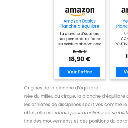
Amazon Basics
Ye
Planche d’équilibre
Planc
en bois, Noir
en bo
La planche d’équilibre
U
d'éq
noir permet de renforcer
COM
stabi
sa ceinture abdominale
ROUTIN
et d’améliorer la
REMISE
19,85 €
coordination, la
BU
18,90 €
posture et l’équilibre
CONSTR
Convient pour une
La pla
grande variété
en bois
d’exercices : pompes,
bois de
planche, positions
peut s
d’équilibre debout et
136 kg 
Origines de la planche d’équilibre
entraînements ciblés
une 
pour renforcer des
pendant
Née du milieu du cirque, la planche d’équili
muscles, ligaments,
le di
les athlètes de disciplines sportives comme le
tendons et articulations
est a
spécifiques Dessus en
le
effet, elle est
idéale pour améliorer sa stabili
bois massif supportant
ROT
fine des mouvements et des positions du corp
jusqu’à 120 kg Pour les
DE
particuliers et les
D'IN