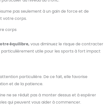
particulier au niveau du tronc.
s salles de sport
de haut pour entraîner
domicile, les
vos muscles du tronc et
 résume pas seulement à un gain de force et de
s, à l'extérieur,
soutenir le mouvement
vous pouvez
naturel. Elle est
ut votre corps.
ner au bureau et
également facile à
iser la planche
transporter et à ranger
tre corps
uilibre pour le
pour l'utiliser à la
reau debout
maison, à la salle de
sport ou au bureau
otre équilibre,
vous diminuez le risque de contracter
Entraînement
multifonctionnel : le
 particulièrement utile pour les sports à fort impact
tapis de planche est
idéal pour les exercices
d’équilibre avancés tels
que les pompes, les
squats et les exercices
plats, ainsi que pour la
attention particulière. De ce fait, elle favorise
physiothérapie et le
ion et de la patience.
traitement des
blessures, qui
améliorent la force de
tine ne se réduit pas à monter dessus et à espérer
tout le corps, la posture
et les douleurs dorsales,
simples qui peuvent vous aider à commencer.
vous permettant de
vous sentir mieux et de