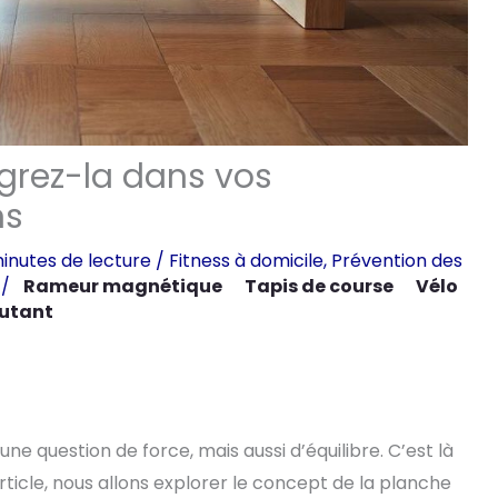
égrez-la dans vos
ns
inutes de lecture
/
Fitness à domicile
,
Prévention des
/
Rameur magnétique
Tapis de course
Vélo
utant
e question de force, mais aussi d’équilibre. C’est là
article, nous allons explorer le concept de la planche