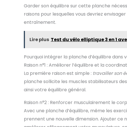
athlètes ; idéal pour un
DEGR
Garder son équilibre sur cette planche nécessi
centre de rééducation,
m
raisons pour lesquelles vous devriez envisager 
une salle de sport ou
dyna
une salle
jambes 
entraînement.
d’entraînement à
idéal p
domicile Dimensions :
exer
40 x 40 x 8 cm (L x l x h)
avant
Lire plus
Test du vélo elliptique 3 en 1 a
Avertissement - Veuillez
éti
utiliser ce produit sur
exerci
des surfaces sèches et
lors
antidérapantes, et non
oscill
Pourquoi intégrer la planche d’équilibre dans
sur une surface humide
consta
Raison n°1 : Améliorer l’équilibre et la coordina
ou lisse.
al
réajust
La première raison est simple :
travailler son 
pour 
droit
planche sollicite les muscles stabilisateurs de
équi
ainsi votre équilibre général.
D'ÉQUIL
COMP
son 
Raison n°2 : Renforcer musculairement le cor
portab
Avec une planche d’équilibre, même les exer
transp
d'éq
prennent une nouvelle dimension. Ajouter ce ni
n'impor
entra