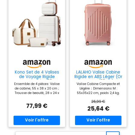
Kono Set de 4 Valises
LALAHO Valise Cabine
de Voyage Rigide
Rigide en ABS Léger (Or
Bagage Cabine 55cm,
Rose, M/55cm)
Ensemble de 4 pièces: Valise
Valise Cabine Compacte et
Blanc Crème
de cabine, 55 x 38 x 20 cm ;
Légère：Dimensions M :
Trousse de beauté, 28 x 24 x
55x35x22 cm, poids 2,4 kg.
15,4 cm ; Trousse de toilette, 22
Conforme aux normes des
26,99 €
x 12 x 9 cm. Parfait pour les
compagnies aériennes pour le
77,99 €
voyageurs de loisirs et à la
bagage cabine. Idéale pour les
25,64 €
mode, les escapades du
voyages courts ou comme
week-end, les voyageurs
valise soute complémentaire.
d'affaires courts. Valise rigide
Matériaux de qualité
et sac de voyage étanche: Nos
supérieure: Ces valises
valises sont fabriquées à
LALAHO en ABS sont légères,
partir de coques rigides en
résistantes aux rayures et