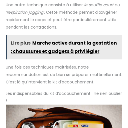
2 à 3 secondes tout en respirant calmement, et de répéter
entraîneur pulmonaire à 3
exercices de respiration à tout
Une autre technique consiste à utiliser
le souffle court ou
la série 10 à 15 fois pour des résultats efficaces. 【Couleurs
chambres pour exercices
moment
vives pour un entraînement ludique】 : Le design
respiratoires convient aux
‘respiration jogging’
. Cette méthode permet d’oxygéner
dynamique à 3 billes ajoute une touche ludique à votre
patients ayant une fonction
routine d'entraînement, stimulant la motivation grâce à la
pulmonaire limitée due à des
rapidement le corps et peut être particulièrement utile
psychologie des couleurs et faisant des exercices
maladies thoraciques et
respiratoires une expérience agréable. 【Propre et
pendant les contractions.
pulmonaires, à des opérations,
hygiénique】 : Construit avec des matériaux solides et
à l'anesthésie et à la
faciles à nettoyer, le spiromètre assure durabilité et hygiène,
ventilation mécanique. Cet
aidant à prévenir les infections croisées tout en offrant un
entraîneur respiratoire pour
Lire plus
Marche active durant la gestation
soutien durable à votre santé respiratoire.
les poumons est conçu pour
une inhalation lente, profonde
: chaussures et gadgets à privilégier
et maximale.
Une fois ces techniques maîtrisées, notre
recommandation est de bien se préparer matériellement.
C’est là qu’intervient le kit d’accouchement.
Les indispensables du kit d’accouchement : ne rien oublier
!