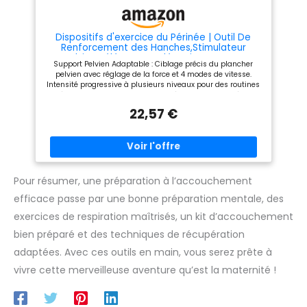
un look uniforme avec un
éclat et un confort durables
Design convivial : doté d'une
activation étape par étape et
Dispositifs d'exercice du Périnée | Outil De
d'un contrôle à bouton unique,
Renforcement des Hanches,Stimulateur
cet appareil garantit une
Pelvien Télécommandé 4 Niveaux pour
Support Pelvien Adaptable : Ciblage précis du plancher
manipulation intuitive avec
Rééducation Fitness Maison Post-
pelvien avec réglage de la force et 4 modes de vitesse.
un mouvement d'irradiation
Accouchement Yoga Pilates
Intensité progressive à plusieurs niveaux pour des routines
ciblé pour une application
débutantes confortables. Stabilité et prise optimisées :
précise, le tout alimenté par
Support antidérapant le maintien, design ergonomique et
un design fiable à piles
22,57 €
matière hypoallergénique pour des séances d'exercices
pelviens efficaces et sans risque Facile à transporter : Grâce
à son design compact et son poids léger, ce dispositif
portatif est idéal pour l'entraînement en extérieur et d'une
commodité pour les séances à domicile ou en studio.
Technologie de stimulation : Favorise la récupération
musculaire post-accouchement via un ciblage précis des
Pour résumer, une préparation à l’accouchement
zones pelviennes. Application inclusive unisexe. Utilisation
efficace passe par une bonne préparation mentale, des
pratique : Optimisez votre routine grâce à une
télécommande sans fil pour une transition fluide entre les
exercices de respiration maîtrisés, un kit d’accouchement
modes et un réglage facile des intensités, permettant des
exercices du plancher pelvien continus et une prise en main
bien préparé et des techniques de récupération
immédiate sans étapes complexes.
adaptées. Avec ces outils en main, vous serez prête à
vivre cette merveilleuse aventure qu’est la maternité !