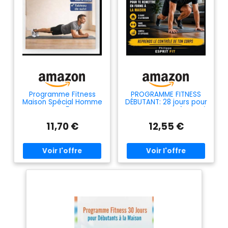
Programme Fitness
PROGRAMME FITNESS
Maison Spécial Homme
DÉBUTANT: 28 jours pour
Après 45 Ans:
te remettre en forme à
programme complet
la maison sans matériel
11,70 €
12,55 €
de remise en forme à
et reprendre le
la maison pour
contrôle de ton corps
renforcer tout le corps
et retrouver énergie et
tonicité en 8 semaines