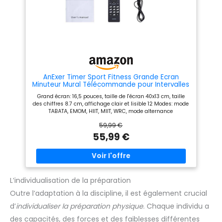
AnExer Timer Sport Fitness Grande Ecran
Minuteur Mural Télécommande pour Intervalles
Boxe Tabata EMOM HIIT
Grand écran: 16,5 pouces, taille de l'écran 40x13 cm, taille
des chiffres 8.7 cm, affichage clair et lisible 12 Modes: mode
TABATA, EMOM, HIIT, MIIT, WRC, mode alternance
personnalisé, mode horloge, mode count up, mode compte à
59,99 €
rebours, mode chronomètre, il y a assez de fonctions pour
s'entrainer correctement En dehors des fonctions standard,
55,99 €
vous pouvez définir des alternances différentes du Crossfit
en mode personnalisé. La télécommande étant assez
intuitive, avec manuel utilisation en français Alimentation:
système d'alimentation sur secteur ou USB permet de
l'utiliser de façon fixe ou nomade, idéal pour tous les
entraînements avec notion de séries Réglable: luminosité et
L’individualisation de la préparation
volume sont réglables, convient pour les gymnases, les
Outre l’adaptation à la discipline, il est également crucial
salles de réunion, la cuisine, les garages et l'utilisation
personnelle à l'intérieur ou à l'extérieur
d’
individualiser la préparation physique
. Chaque individu a
des capacités, des forces et des faiblesses différentes