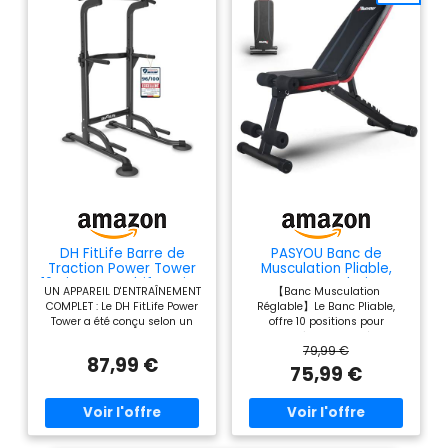
DH FitLife Barre de
PASYOU Banc de
Traction Power Tower
Musculation Pliable,
10 Niveaux, Multifonction
Banc Musculation
UN APPAREIL D'ENTRAÎNEMENT
【Banc Musculation
Complet Inclinable
COMPLET : Le DH FitLife Power
Réglable】Le Banc Pliable,
Réglable, Multifonction
Tower a été conçu selon un
offre 10 positions pour
10 in 1 Banc Abdominaux
concept multifonctionnel. Que
satisfaire à tous vos séances
Entrainement Complet
79,99 €
ce soit pour les tractions, les
de musculation. Vous pouvez
du Corps Fitness，
87,99 €
pompes, les dips,
effectuer la plupart de
75,99 €
230Kg capacité de
l'entraînement des bras, du
développé assis et développé
poids
dos, des abdominaux ou des
couché tout en incorporant
jambes, notre station de
l'utilisation d'haltères pour
musculation répond à tous
atteindre vos objectifs
vos objectifs d'entraînement.
d’exercice et développer/