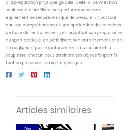
à la préparation physique globale. Celle-ci permet non
unique avec vous en vacances à la salle de gym, au parc,
au salon et bien plus encore. C'est aussi le cadeau parfait
seulement d’améliorer ses performances mais
pour tous les amateurs de fitness
également de réduire le risque de blessure. En passant
par une compréhension et une application des principes
de base de l’entraînement, en adaptant son programme
au sport pratiqué, en périodisant son entraînement et en
ne négligeant pas le renforcement musculaire et la
souplesse, chacun peut atteindre ses objectifs sportifs
tout en préservant sa santé physique.
Articles similaires
Déc