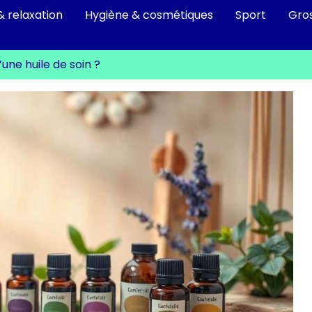
& relaxation
Hygiène & cosmétiques
Sport
Gro
une huile de soin ?