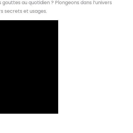
gouttes au quotidien ? Plongeons dans l’univers
rs secrets et usages.