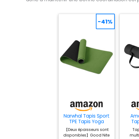
-41%
Narwhal Tapis Sport
Ama
TPE Tapis Yoga
Tap
Antidérapant
d'ex
【Deux épaisseurs sont
Tap
183x61x0,6cm
disponibles】Good Nite
multi
d'ép