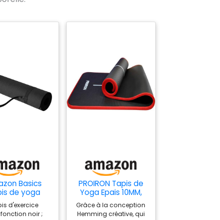
zon Basics
PROIRON Tapis de
is de yoga
Yoga Epais 10MM,
ercice en TPE
Antidérapant Tapis
is d'exercice
Grâce à la conception
de 0.6 cm
d'exercice Fitness,
fonction noir ;
Hemming créative, qui
aisseur avec
Tapis de