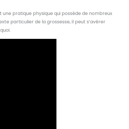
 est une pratique physique qui possède de nombreux
te particulier de la grossesse, il peut s’avérer
quoi.