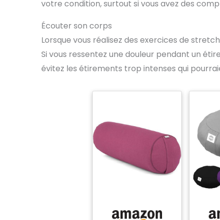
votre condition, surtout si vous avez des compl
emporter votre tapis de
yoga à la salle de sport,
à l'extérieur, au parc et
Écouter son corps
au-delà. Le tapis de
Lorsque vous réalisez des exercices de stretchin
yoga peut être utilisé
pour les séances
Si vous ressentez une douleur pendant un éti
d'entraînement, les
pique-niques, le
évitez les étirements trop intenses qui pourra
camping, les voyages
et plus encore 【14
Couleurs】Couleurs
colorées pour vous de
choisir, correspondre à
différents scénarios
d'exercice, changer
votre bonne humeur
tous les jours