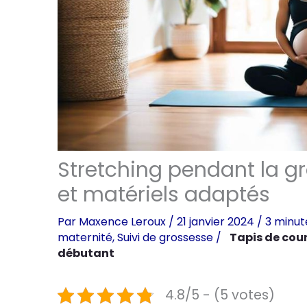
Stretching pendant la 
et matériels adaptés
Par
Maxence Leroux
/
21 janvier 2024
/
3 minut
maternité
,
Suivi de grossesse
/
Tapis de cou
débutant
4.8/5 - (5 votes)