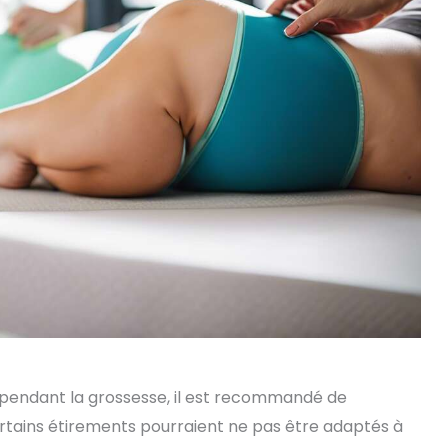
épaisseur de 10mm - Le
matelas garantit un
confort pour les
personnes de toutes
formes et tailles. Idéal
pour le yoga, le pilates,
les exercices, le
camping, le sommeil, la
méditation, les parcs. Le
tapis de yoga extra
épais est facile à
nettoyer avec un
détergent.
pendant la grossesse, il est recommandé de
tains étirements pourraient ne pas être adaptés à