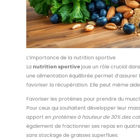
biologique par des
alimen
organismes de contrôle
d'
agréés par le Ministère
cont
des politiques
bonne 
agricoles. FREEZE-DRIED,
U
LYOPHILISÉ: Utilisant une
NUTRIT
technologie avancée,
vou
nous broyons la baie
super
d'açaï congelé à basse
nos
température pour
bio
L’importance de la nutrition sportive
conserver tous les
permet
La
nutrition sportive
joue un rôle crucial dan
nutriments
plein
caractéristiques de
minér
une alimentation équilibrée permet d’assurer l
l’açaï en poudre.
glucid
DISPONIBILITÉ: L’entière
su
favoriser la récupération. Elle peut même aid
satisfaction du client
maxi
est notre priorité. Nous
Bon 
Favoriser les protéines pour prendre du musc
sommes disponibles
Oméga
pour toute question ou
prés
Pour ceux qui souhaitent développer leur mass
observation. EMBALLAGE
cardio
apport en
protéines à hauteur de 30% des cal
: L'emballage et les
de pro
étiquettes des produits
pour u
également de fractionner ses repas en quatre 
peuvent varier dans le
et app
temps, tandis que le
fer et
sans stockage de graisses superflues.
contenu reste le même
lutter 