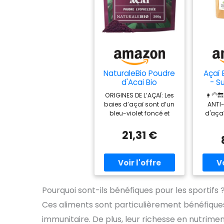
NaturaleBio Poudre
Açaï 
d'Acai Bio
- S
Lyophilisée
Riche
ORIGINES DE L’AÇAÏ: Les
👩‍🦳
Superfood
Omega
baies d’açaï sont d’un
ANTI-
Antio
bleu-violet foncé et
d'aça
Lyo
proviennent des forêts
fruits 
Qual
amazoniennes. La
pl
21,31 €
100% 
poudre de baies d’açaï
anti
bio est considérée
indice
Con
comme le meilleur
000 
Fran
moyen pour intégrer ce
curcum
Ec
fruit précieux dans
à la 
l’alimentation. L’açaï a
signif
Pourquoi sont-ils bénéfiques pour les sportifs 
un bon goût, semblable
es
à la myrtille et au
comb
Ces aliments sont particulièrement bénéfiques
chocolat, il peut donc
oxydat
immunitaire. De plus, leur richesse en nutrime
doit être dissoute dans
viei