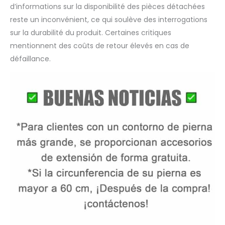
l'airbag 1.2.3.4.5.6. Les
d’informations sur la disponibilité des pièces détachées
masseurs de jambes
reste un inconvénient, ce qui soulève des interrogations
de compression de l'air
sur la durabilité du produit. Certaines critiques
électrique changent en
continu les points de
mentionnent des coûts de retour élevés en cas de
force du membre.
défaillance.
Méthodes de
traitement pour
prévenir la thrombose
veineuse.
【Compresseur Ultra-
Quiet】 Le bruit est un
cauchemar pour la
plupart des patients. Le
système de
récupération de
compression d'air est
conçu avec un
compresseur ultra-
indie. Cela signifie qu'il
libère plus d'énergie
mais fait moins de