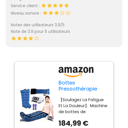
Service client :
Niveau sonore :
Notes des utilisateurs 3.9/5
Note de 3.9 pour 5 utilisateurs
Bottes
Pressothérapie
Jambes et ventre
【Soulagez La Fatigue
et bras, Appareil
Et La Douleur】 Machine
De Massage
de bottes de
Drainage
compression d'air
Lymphatique
184,99 €
Miuxe Machine Machine
Masseurs