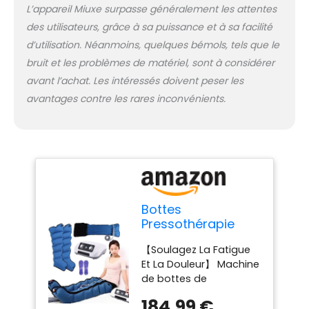
L’appareil Miuxe surpasse généralement les attentes
minutes, les
des utilisateurs, grâce à sa puissance et à sa facilité
programmes de
massage simulent les
d’utilisation. Néanmoins, quelques bémols, tels que le
mains humaines
bruit et les problèmes de matériel, sont à considérer
pressant le massage
avant l’achat. Les intéressés doivent peser les
pour répondre à
avantages contre les rares inconvénients.
différents besoins
comme la récupération
sportive
professionnelle, le
soulagement de la
douleur aux jambes et
la relaxation
quotidienne. 【6-
Bottes
Chambres Bottes De
Pressothérapie
Compression】 Les
Jambes et ventre
masseurs de jambes
【Soulagez La Fatigue
et bras, Appareil
pneumatiques se
Et La Douleur】 Machine
De Massage
gonflent et dégonflent
de bottes de
Drainage
en fonction du cycle
compression d'air
Lymphatique
184,99 €
chronométré de
Miuxe Machine Machine