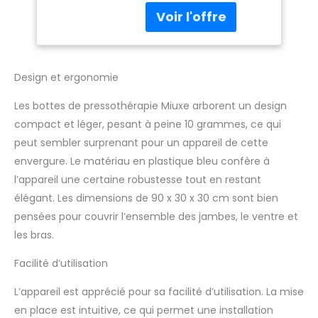
Électriques
un excellent outil pour
Appareil
ceux qui recherchent
Circulation
un produit de
Sanguine Jambes
soulagement de la
douleur des jambes ou
Design et ergonomie
un masseur pour
soulager la douleur,
Les bottes de pressothérapie Miuxe arborent un design
améliorer la circulation
compact et léger, pesant à peine 10 grammes, ce qui
sanguine, récupérer
peut sembler surprenant pour un appareil de cette
rapidement et libérer
envergure. Le matériau en plastique bleu confère à
les muscles tendus
après l'exercice. 【8
l’appareil une certaine robustesse tout en restant
Niveaux De
élégant. Les dimensions de 90 x 30 x 30 cm sont bien
Compression】 Les
pensées pour couvrir l’ensemble des jambes, le ventre et
bottes de compression
les bras.
de jambes
polyvalentes offrent 8
Facilité d’utilisation
niveaux d'intensité
(pression réglable 0 -
L’appareil est apprécié pour sa facilité d’utilisation. La mise
235 mmHg) et le temps
en place est intuitive, ce qui permet une installation
réglable de 10 à 30