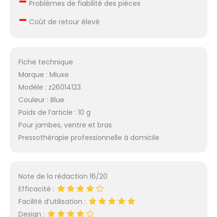
–
Problèmes de fiabilité des pièces
Machine de
compression de
–
Coût de retour élevé
l'équilibreur corporel
bon pour les athlètes,
les coureurs, les
gymnases.
Fiche technique
Marque : Miuxe
Modèle : z26014123
Couleur : Blue
Poids de l’article : 10 g
Pour jambes, ventre et bras
Pressothérapie professionnelle à domicile
Note de la rédaction 16/20
Efficacité :
Facilité d’utilisation :
Design :