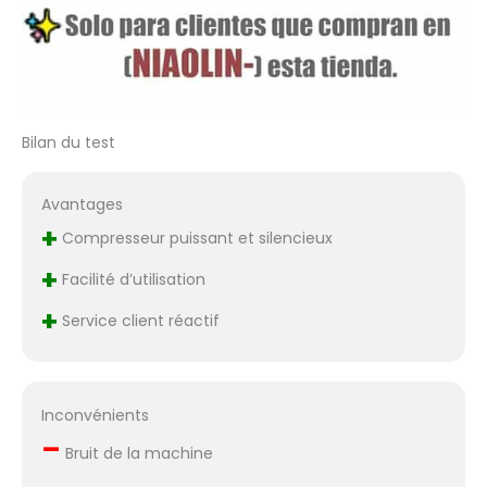
bruit. Le corps humain
se sent plus détendu et
confortable. Fonction
de réglage du temps et
pression réglable: peut
être ajusté en fonction
Bilan du test
des souhaits de
l'utilisateur.
【Raccourcissement Du
Avantages
Processus De
+
Compresseur puissant et silencieux
Récupération】 En
utilisant les bottes de
+
Facilité d’utilisation
compression du
+
masseur du corps des
Service client réactif
jambes, après une
session de 30 minutes,
vous pouvez ressentir
une douleur musculaire
Inconvénients
et une raideur
–
Bruit de la machine
musculaires
sensiblement réduites.