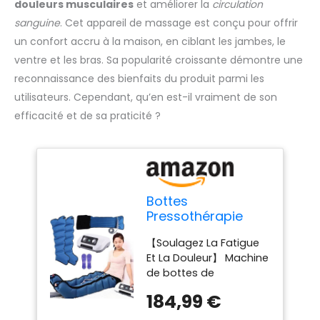
douleurs musculaires
et améliorer la
circulation
sanguine
. Cet appareil de massage est conçu pour offrir
un confort accru à la maison, en ciblant les jambes, le
ventre et les bras. Sa popularité croissante démontre une
reconnaissance des bienfaits du produit parmi les
utilisateurs. Cependant, qu’en est-il vraiment de son
efficacité et de sa praticité ?
Bottes
Pressothérapie
Jambes et ventre
【Soulagez La Fatigue
et bras, Appareil
Et La Douleur】 Machine
De Massage
de bottes de
Drainage
compression d'air
Lymphatique
184,99 €
Miuxe Machine Machine
Masseurs
Machine Machine est