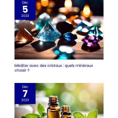
Déc
sensiblement réduites.
5
Machine de
compression de
2023
l'équilibreur corporel
bon pour les athlètes,
les coureurs, les
gymnases.
Méditer avec des cristaux : quels minéraux
choisir ?
Déc
7
2023