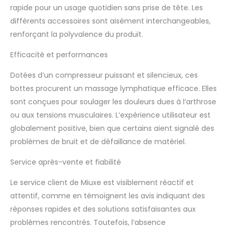
minutes, les
rapide pour un usage quotidien sans prise de tête. Les
programmes de
différents accessoires sont aisément interchangeables,
massage simulent les
renforçant la polyvalence du produit.
mains humaines
pressant le massage
Efficacité et performances
pour répondre à
différents besoins
Dotées d’un compresseur puissant et silencieux, ces
comme la récupération
bottes procurent un massage lymphatique efficace. Elles
sportive
sont conçues pour soulager les douleurs dues à l’arthrose
professionnelle, le
soulagement de la
ou aux tensions musculaires. L’expérience utilisateur est
douleur aux jambes et
globalement positive, bien que certains aient signalé des
la relaxation
problèmes de bruit et de défaillance de matériel.
quotidienne. 【6-
Chambres Bottes De
Service après-vente et fiabilité
Compression】 Les
masseurs de jambes
Le service client de Miuxe est visiblement réactif et
pneumatiques se
attentif, comme en témoignent les avis indiquant des
gonflent et dégonflent
réponses rapides et des solutions satisfaisantes aux
en fonction du cycle
chronométré de
problèmes rencontrés. Toutefois, l’absence