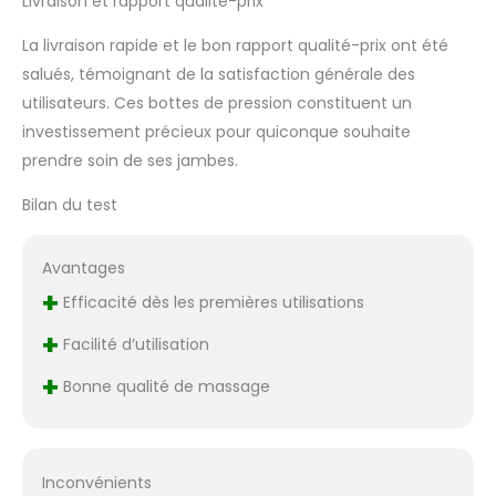
Livraison et rapport qualité-prix
jambes gonflées ou
lourdes en raison de
La livraison rapide et le bon rapport qualité-prix ont été
problèmes
salués, témoignant de la satisfaction générale des
circulatoires. En outre, il
dispose de 3 modes de
utilisateurs. Ces bottes de pression constituent un
massage de 4
investissement précieux pour quiconque souhaite
intensités de gonflage
prendre soin de ses jambes.
/ pression (faible -
moyen - fort - plus
Bilan du test
fort) / (180 ~ 375
mmHg) + 2 niveaux de
chaleur (bas 43 °C - 48
Avantages
°C) / (haut 54 °C - 60
+
Efficacité dès les premières utilisations
°C) ce qui permet de
personnaliser la
+
Facilité d’utilisation
pression et la chaleur
selon les besoins et la
+
Bonne qualité de massage
tolérance de chaque
utilisateur.
Normalement utilisé
entre 15 et 20 minutes.
Inconvénients
Design ergonomique et