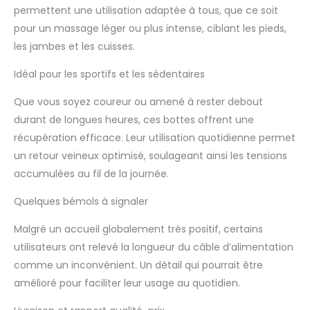
récupération
permettent une utilisation adaptée à tous, que ce soit
musculaire, offrant un
pour un massage léger ou plus intense, ciblant les pieds,
soulagement similaire
les jambes et les cuisses.
à celui d'un massage
professionnel à
Idéal pour les sportifs et les sédentaires
domicile. Technologie
avancée de
Que vous soyez coureur ou amené à rester debout
compression d'air : le
durant de longues heures, ces bottes offrent une
masseur de jambes
récupération efficace. Leur utilisation quotidienne permet
GreatDreams dispose
d'un système de
un retour veineux optimisé, soulageant ainsi les tensions
chambres à air qui
accumulées au fil de la journée.
gonflent et dégonflent
de manière contrôlée
Quelques bémols à signaler
pour offrir une
expérience de
Malgré un accueil globalement très positif, certains
massage immersive et
utilisateurs ont relevé la longueur du câble d’alimentation
efficace. Ce design de
comme un inconvénient. Un détail qui pourrait être
compression est
amélioré pour faciliter leur usage au quotidien.
bénéfique pour les
personnes souffrant de