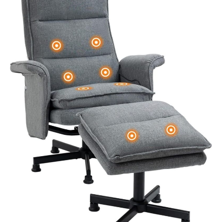
pour profiter d'un
massage relaxant là où
vous en avez besoin.
Ce masseur allie
technologie avancée
et confort, ce qui en
fait un choix pratique
et accessible pour
prendre soin de la
santé et du bien-être
des jambes à la
maison ou n'importe
où. Qualité supérieure :
nous travaillons dur
pour nous assurer que
chaque produit est
aussi beau, fonctionnel
et fiable que nous le
disons, la satisfaction
de nos clients est notre
priorité absolue. Si vous