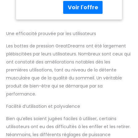
par Compression
compression d'air pour
Air - Soulagement
fournir un massage
Lourdes - Douleurs
profond qui soulage la
Musculaires et
fatigue, avec ses
Rétention d'Eau.
poches d'air à
Une efficacité prouvée par les utilisateurs
l'intérieur, réduit le
gonflement et aide à
Les bottes de pression GreatDreams ont été largement
détendre les muscles
plébiscitées par leurs utilisateurs. Nombreux sont ceux qui
après de longues
ont constaté des améliorations notables dès les
heures d'activité
premières utilisations, tant au niveau de la détente
physique ou debout.
Avec ses multiples
musculaire que de la qualité du sommeil. Un véritable
niveaux d'intensité et
produit de bien-être qui se démarque par sa
ses programmes de
performance.
massage, il est idéal
pour améliorer la
Facilité d’utilisation et polyvalence
circulation sanguine
dans les jambes,
Bien qu’elles soient jugées faciles à utiliser, certains
réduire l'accumulation
utilisateurs ont eu des difficultés à les enfiler et les retirer.
d'acide lactique et
Néanmoins, les différents réglages de puissance
accélérer la