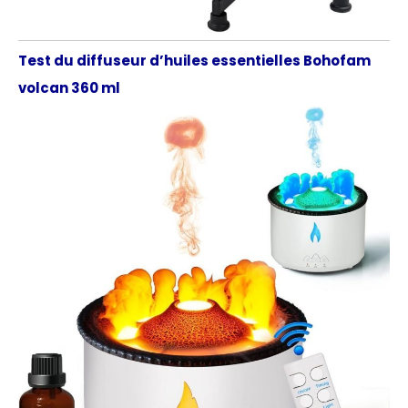
avez des questions ou
des préoccupations,
n'hésitez pas à nous
Test du diffuseur d’huiles essentielles Bohofam
contacter et nous
volcan 360 ml
serons heureux de vous
aider. Nous offrons à
nos clients un produit
et un service de haute
qualité.