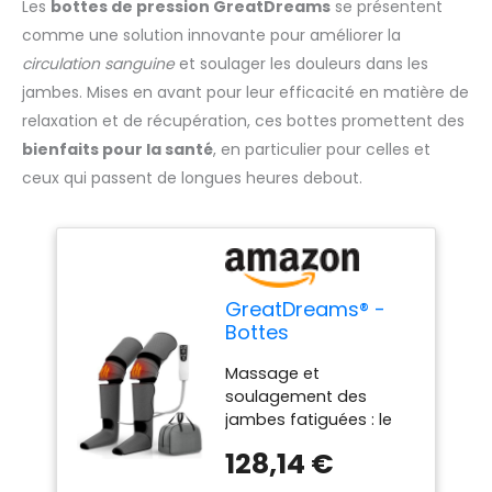
Les
bottes de pression GreatDreams
se présentent
comme une solution innovante pour améliorer la
circulation sanguine
et soulager les douleurs dans les
jambes. Mises en avant pour leur efficacité en matière de
relaxation et de récupération, ces bottes promettent des
bienfaits pour la santé
, en particulier pour celles et
ceux qui passent de longues heures debout.
GreatDreams® -
Bottes
Pressothérapie
Massage et
Jambes - Appareil
soulagement des
de Massage
jambes fatiguées : le
Complet des
masseur de jambes
Jambes Avec
128,14 €
GreatDreams utilise la
Chaleur - Massage
technologie de