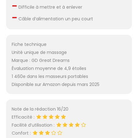
–
facile à utiliser : le
Difficile à mettre et à enlever
masseur de jambes
–
GreatDreams est
Câble d’alimentation un peu court
conçu pour s'adapter
confortablement aux
jambes de différentes
Fiche technique
tailles, avec son design
à 360° couvre les zones
Unité unique de massage
des pieds, des mollets
Marque : GD Great Dreams
et des cuisses. Son
Évaluation moyenne de 4,9 étoiles
système de fermeture
1 460e dans les masseurs portables
Velcro permet un
ajustement rapide,
Disponible sur Amazon depuis mars 2025
assurant une
expérience d'utilisation
confortable et stable.
Note de la rédaction 16/20
En outre, sa
télécommande facile à
Efficacité :
utiliser permet de
Facilité d’utilisation :
choisir entre plusieurs
Confort :
modes de niveaux