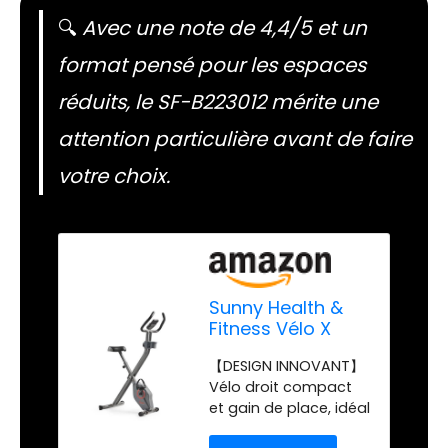
🔍
Avec une note de 4,4/5 et un
format pensé pour les espaces
réduits, le SF-B223012 mérite une
attention particulière avant de faire
votre choix.
Sunny Health &
Fitness Vélo X
Pliable Connecté
【DESIGN INNOVANT】
pour
Vélo droit compact
Entraînement
et gain de place, idéal
Doux
pour maisons,