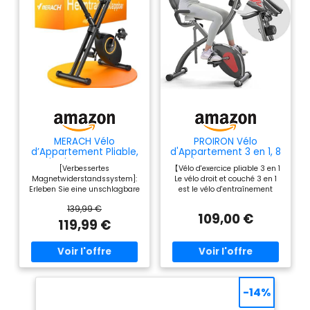
articulations.
【APPLICATION
CONNECTÉE
GRATUITE】Accès
gratuit à l’appli
SunnyFit : 1 000+
séances guidées, 10
000+ tours virtuels,
suivi des progrès,
MERACH Vélo
PROIRON Vélo
défis et plus, sans
d’Appartement Pliable,
d'Appartement 3 en 1, 8
abonnement. 【14
Velo d Appartement
Niveaux,LCD,pour
[Verbessertes
【Vélo d'exercice pliable 3 en 1
avec Écran LCD, Vélo de
Maison/Fitness
NIVEAUX DE
Magnetwiderstandssystem]:
Le vélo droit et couché 3 en 1
Fitness Magnétique à
RÉSISTANCE
Erleben Sie eine unschlagbare
est le vélo d'entraînement
Domicile avec Coussin
Kombination aus
idéal pour la maison. en
MAGNÉTIQUE】14
Confortable, Gain de
139,99 €
ultraweichem und
position couchée.La capacité
Place, Pour
109,00 €
niveaux, du plus
geräuschlosem Betrieb mit
de poids est de 120 kg. 【Siège
119,99 €
l’Entraînement Cardio,
facile au plus
dem hometrainer fahrrad
et pédales ergonomiques
Capacité Max 136KG
klappbar, das über 16 Stufen
réglables】 Le siège
exigeant, avec
des Magnetwiderstands
rembourré et réglable à 6
transmission à
verfügt. Passen Sie die
niveaux offre une conduite
Intensität Ihres Trainings
confortable avec une position
courroie
mühelos an, sodass Sie sich
assise optimale. Conception
magnétique fluide
-14%
ohne Unterbrechungen auf
de dossier ergonomique et
et silencieuse.
Ihre Fitnessreise konzentrieren
confortable, protège