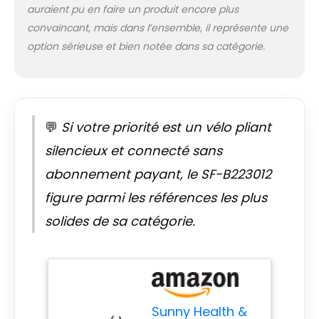
et silencieuse.
auraient pu en faire un produit encore plus
【DURABILITÉ
convaincant, mais dans l’ensemble, il représente une
ROBUSTE 135 KG】
option sérieuse et bien notée dans sa catégorie.
Conçu pour
supporter jusqu’à
135 kg, garantissant
performance,
stabilité et sécurité
💬
Si votre priorité est un vélo pliant
pour différents
gabarits.
silencieux et connecté sans
【MONITEUR LCD
NUMÉRIQUE】Affiche
abonnement payant, le SF-B223012
temps, vitesse,
figure parmi les références les plus
distance, calories,
odomètre, pouls et
solides de sa catégorie.
RPM. Restez informé
et motivé pour
optimiser vos
séances.
【CONFORT
OPTIMAL】Siège
Sunny Health &