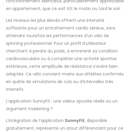
fonctionnement silencieux, particulièrement appréciable
Affiche temps,
en appartement, que ce soit tôt le matin ou tard le soir.
vitesse, distance,
calories, odomètre,
Les niveaux les plus élevés offrent une intensité
pouls et RPM. Restez
informé et motivé
suffisante pour un entraînement cardio sérieux, sans
pour optimiser vos
atteindre toutefois les performances d’un vélo de
séances. 【CONFORT
spinning professionnel. Pour un profil d’utilisateur
OPTIMAL】Siège
cherchant à perdre du poids, à entretenir sa condition
ergonomique
assurant confort et
cardiovasculaire ou à compléter une activité sportive
soutien, même sur de
extérieure, cette amplitude de résistance s’avère bien
longues séances,
adaptée. Ce vélo convient moins aux athlètes confirmés
pour se concentrer
en quête de simulations de cols ou d’intervalles très
sur vos objectifs.
intensifs.
【DESIGN PRATIQUE】
Support intégré pour
L’application SunnyFit : une valeur ajoutée réelle ou un
appareil, roulettes
pour déplacer et
argument marketing ?
ranger facilement le
vélo. 【ENGAGEMENT
L’intégration de l’application
SunnyFit
, disponible
SUNNY HEALTH &
gratuitement, représente un atout différenciant pour ce