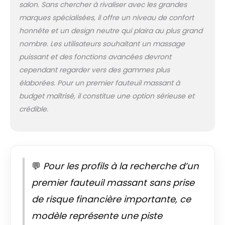
salon. Sans chercher à rivaliser avec les grandes
vous permettent de
marques spécialisées, il offre un niveau de confort
faire l'expérience
d'un massage
honnête et un design neutre qui plaira au plus grand
mieux ciblé. De plus,
nombre. Les utilisateurs souhaitant un massage
la télécommande
puissant et des fonctions avancées devront
incluse vous permet
cependant regarder vers des gammes plus
de choisir différents
élaborées. Pour un premier fauteuil massant à
programmes de
massage. La
budget maîtrisé, il constitue une option sérieuse et
fonction de
crédible.
massage est
alimentée par le
connecteur USB qui
nécessite une
source
💬
Pour les profils à la recherche d’un
d'alimentation USB
certifiée de 5 V
premier fauteuil massant sans prise
(non fournie).
de risque financière importante, ce
【Expérience
d'assise
modèle représente une piste
confortable :】 le