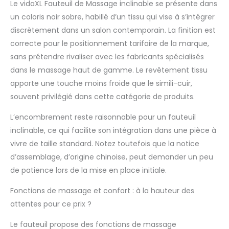
confort en tirant
Le vidaXL Fauteuil de Massage inclinable se présente dans
simplement sur la
un coloris noir sobre, habillé d’un tissu qui vise à s’intégrer
poignée. Cette
discrètement dans un salon contemporain. La finition est
fonction permet une
correcte pour le positionnement tarifaire de la marque,
inclinaison maximale
sans prétendre rivaliser avec les fabricants spécialisés
de 135 degrés. De
plus, le dossier peut
dans le massage haut de gamme. Le revêtement tissu
revenir rapidement à
apporte une touche moins froide que le simili-cuir,
sa position d'origine
souvent privilégié dans cette catégorie de produits.
en tirant simplement
sur la poignée.
L’encombrement reste raisonnable pour un fauteuil
【Fonction de
inclinable, ce qui facilite son intégration dans une pièce à
vibration :】 les 6
points de massage
vivre de taille standard. Notez toutefois que la notice
vous permettent de
d’assemblage, d’origine chinoise, peut demander un peu
faire l'expérience d'un
de patience lors de la mise en place initiale.
massage mieux ciblé.
De plus, la
Fonctions de massage et confort : à la hauteur des
télécommande
attentes pour ce prix ?
incluse vous permet
de choisir différents
Le fauteuil propose des fonctions de massage
programmes de