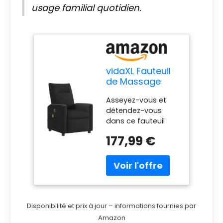
usage familial quotidien.
vidaXL Fauteuil
de Massage
inclinable Noir
Asseyez-vous et
Tissu
détendez-vous
dans ce fauteuil
inclinable de
177,99 €
massage très
confortable !
【Fonction
d'inclinaison
manuelle :】 ce
fauteuil inclinable
est doté d'une
Disponibilité et prix à jour – informations fournies par
poignée du côté
Amazon