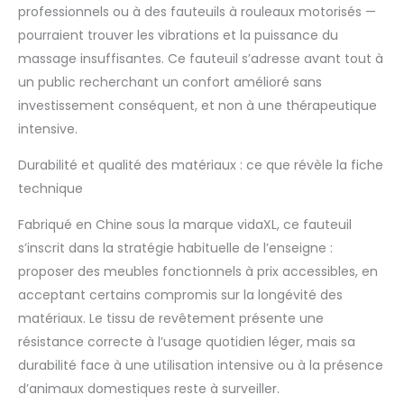
professionnels ou à des fauteuils à rouleaux motorisés —
assis. Le tissu
présente un aspect
pourraient trouver les vibrations et la puissance du
simple et épuré et est
massage insuffisantes. Ce fauteuil s’adresse avant tout à
respirant et durable.
un public recherchant un confort amélioré sans
【Poche latérale
investissement conséquent, et non à une thérapeutique
pratique :】 ce
fauteuil est doté
intensive.
d'une poche latérale
pour ranger votre
Durabilité et qualité des matériaux : ce que révèle la fiche
télécommande ou
technique
garder vos objets
essentiels à portée
Fabriqué en Chine sous la marque vidaXL, ce fauteuil
de main.
s’inscrit dans la stratégie habituelle de l’enseigne :
proposer des meubles fonctionnels à prix accessibles, en
acceptant certains compromis sur la longévité des
matériaux. Le tissu de revêtement présente une
résistance correcte à l’usage quotidien léger, mais sa
durabilité face à une utilisation intensive ou à la présence
d’animaux domestiques reste à surveiller.