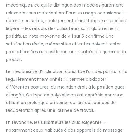
mécaniques, ce qui le distingue des modèles purement
massage. La fonction
de massage est
relaxants sans motorisation. Pour un usage occasionnel —
alimentée par le
détente en soirée, soulagement d’une fatigue musculaire
connecteur USB qui
légère — les retours des utilisateurs sont globalement
nécessite une source
positifs. La note moyenne de 4,1 sur 5 confirme une
d'alimentation USB
certifiée de 5 V (non
satisfaction réelle, même si les attentes doivent rester
fournie). 【Expérience
proportionnées au positionnement entrée de gamme du
d'assise confortable
produit.
:】 le siège, le dossier
et les larges
Le mécanisme d’inclinaison constitue l’un des points forts
accoudoirs bien
régulièrement mentionnés : il permet d’adopter
rembourrés
différentes postures, du maintien droit à la position quasi
recouverts de tissu
procurent une
allongée. Ce type de polyvalence est apprécié pour une
sensation
utilisation prolongée en soirée ou lors de séances de
confortable et
récupération après une journée de travail.
chaleureuse, vous
permettant de vous
En revanche, les utilisateurs les plus exigeants —
sentir enveloppé
notamment ceux habitués à des appareils de massage
lorsque vous êtes