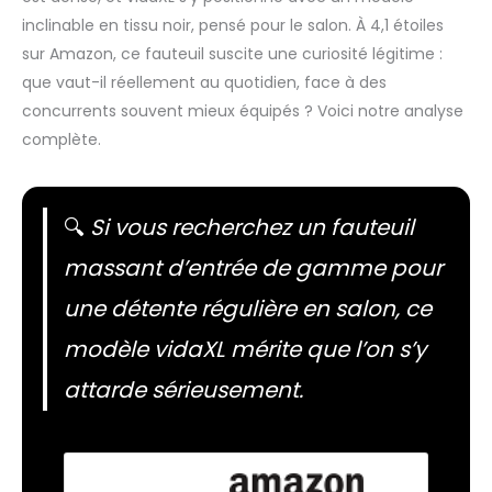
inclinable en tissu noir, pensé pour le salon. À 4,1 étoiles
sur Amazon, ce fauteuil suscite une curiosité légitime :
que vaut-il réellement au quotidien, face à des
concurrents souvent mieux équipés ? Voici notre analyse
complète.
🔍
Si vous recherchez un fauteuil
massant d’entrée de gamme pour
une détente régulière en salon, ce
modèle vidaXL mérite que l’on s’y
attarde sérieusement.