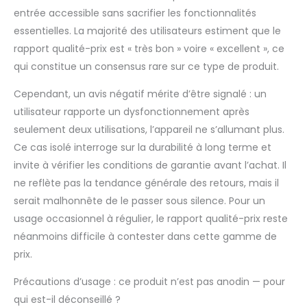
masseur de pieds et
entrée accessible sans sacrifier les fonctionnalités
de jambes RENPHO
essentielles. La majorité des utilisateurs estiment que le
est un investissement
rapport qualité-prix est « très bon » voire « excellent », ce
dans le bien-être
qui constitue un consensus rare sur ce type de produit.
personnel, idéal
comme cadeau fête
Cependant, un avis négatif mérite d’être signalé : un
des mères, les
anniversaires, les
utilisateur rapporte un dysfonctionnement après
fêtes d'anniversaire
seulement deux utilisations, l’appareil ne s’allumant plus.
de couple ou d'autres
Ce cas isolé interroge sur la durabilité à long terme et
occasions spéciales,
invite à vérifier les conditions de garantie avant l’achat. Il
afin de favoriser la
ne reflète pas la tendance générale des retours, mais il
détente et le bien-
être de vos proches
serait malhonnête de le passer sous silence. Pour un
usage occasionnel à régulier, le rapport qualité-prix reste
néanmoins difficile à contester dans cette gamme de
prix.
Précautions d’usage : ce produit n’est pas anodin — pour
qui est-il déconseillé ?