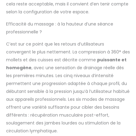
– le masseur de
cela reste acceptable, mais il convient d’en tenir compte
jambes à
selon la configuration de votre espace.
compression offre
une chaleur
Efficacité du massage : à la hauteur d’une séance
apaisante et une
professionnelle ?
pression réglable,
s’adaptant à tous les
C’est sur ce point que les retours d’utilisateurs
besoins de relaxation,
convergent le plus nettement. La compression à 360° des
de la fatigue
mollets et des cuisses est décrite comme
puissante et
quotidienne à la
récupération après
homogène
, avec une sensation de drainage réelle dès
l’entraînement
les premières minutes. Les cinq niveaux d’intensité
Contrôle simplifié : Le
permettent une progression adaptée à chaque profil, du
grand écran LED sur la
débutant sensible à la pression jusqu’à l’utilisateur habitué
télécommande de ce
masseur de jambes à
aux appareils professionnels. Les six modes de massage
compression permet
offrent une variété suffisante pour cibler des besoins
de surveiller et
différents : récupération musculaire post-effort,
d’ajuster facilement
soulagement des jambes lourdes ou stimulation de la
vos paramètres de
massage (mode,
circulation lymphatique.