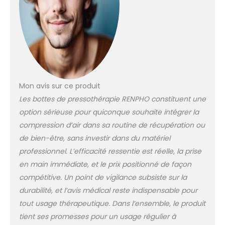
zones sujettes à la
fatigue et offre un
soulagement
professionnel, allant
d’une pression
dynamique à un
massage en
profondeur
éliminant les
Mon avis sur ce produit
tensions, d’une
Les bottes de pressothérapie RENPHO constituent une
simple pression sur
option sérieuse pour quiconque souhaite intégrer la
un bouton Confort
compression d’air dans sa routine de récupération ou
personnalisable :
de bien-être, sans investir dans du matériel
Personnalisez votre
séance avec 2
professionnel. L’efficacité ressentie est réelle, la prise
niveaux de chaleur
en main immédiate, et le prix positionné de façon
et 5 niveaux
compétitive. Un point de vigilance subsiste sur la
d’intensité – le
durabilité, et l’avis médical reste indispensable pour
masseur de jambes
à compression
tout usage thérapeutique. Dans l’ensemble, le produit
offre une chaleur
tient ses promesses pour un usage régulier à
apaisante et une