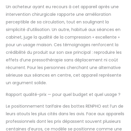
intensité, chaleur et
minuterie) depuis le
Un acheteur ayant eu recours à cet appareil après une
confort de votre
intervention chirurgicale rapporte une amélioration
canapé ou de votre lit
perceptible de sa circulation, tout en soulignant la
Ajustement familial :
simplicité d’utilisation. Un autre, habitué aux séances en
Doté d’un système de
cabinet, juge la qualité de la compression « excellente »
double fermeture
éclair, le masseur de
pour un usage maison. Ces témoignages renforcent la
jambes chauffant
crédibilité du produit sur son axe principal : reproduire les
convient à des tours
effets d’une pressothérapie sans déplacement ni coût
de mollets allant
récurrent. Pour les personnes cherchant une alternative
jusqu’à 48 cm,
garantissant un
sérieuse aux séances en centre, cet appareil représente
ajustement parfait
un argument solide.
pour tous les
membres de la
Rapport qualité-prix — pour quel budget et quel usage ?
famille, pour un
enveloppement
Le positionnement tarifaire des bottes RENPHO est l’un de
précis et une
leurs atouts les plus cités dans les avis. Face aux appareils
compression en
professionnels dont les prix dépassent souvent plusieurs
profondeur Un choix
centaines d’euros, ce modèle se positionne comme une
de bien-être : Le