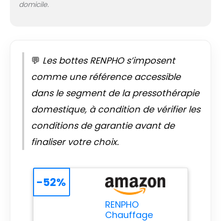
domicile.
pression réglable,
s’adaptant à tous
les besoins de
relaxation, de la
fatigue quotidienne
💬
Les bottes RENPHO s’imposent
à la récupération
après
comme une référence accessible
l’entraînement
Contrôle simplifié :
dans le segment de la pressothérapie
Le grand écran LED
domestique, à condition de vérifier les
sur la
télécommande de
conditions de garantie avant de
ce masseur de
finaliser votre choix.
jambes à
compression
permet de surveiller
et d’ajuster
-52%
facilement vos
paramètres de
RENPHO
massage (mode,
Chauffage
intensité, chaleur et