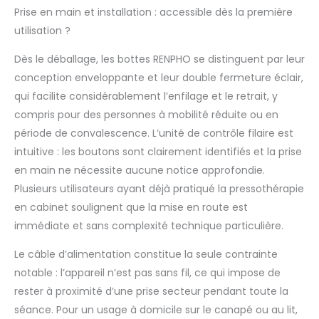
Choisissez parmi 3
Prise en main et installation : accessible dès la première
modes combinés et 2
utilisation ?
modes de section. Ce
masseur de jambes
Dès le déballage, les bottes RENPHO se distinguent par leur
cible les zones
conception enveloppante et leur double fermeture éclair,
sujettes à la fatigue
qui facilite considérablement l’enfilage et le retrait, y
et offre un
compris pour des personnes à mobilité réduite ou en
soulagement
professionnel, allant
période de convalescence. L’unité de contrôle filaire est
d’une pression
intuitive : les boutons sont clairement identifiés et la prise
dynamique à un
en main ne nécessite aucune notice approfondie.
massage en
Plusieurs utilisateurs ayant déjà pratiqué la pressothérapie
profondeur éliminant
les tensions, d’une
en cabinet soulignent que la mise en route est
simple pression sur
immédiate et sans complexité technique particulière.
un bouton Confort
personnalisable :
Le câble d’alimentation constitue la seule contrainte
Personnalisez votre
notable : l’appareil n’est pas sans fil, ce qui impose de
séance avec 2
rester à proximité d’une prise secteur pendant toute la
niveaux de chaleur et
séance. Pour un usage à domicile sur le canapé ou au lit,
5 niveaux d’intensité