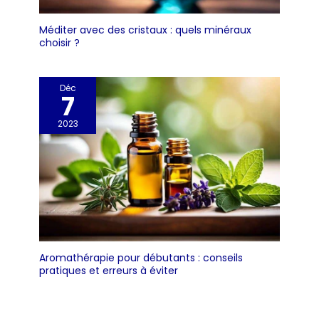
recouverte de
silicone pour une
Méditer avec des cristaux : quels minéraux
prise en main
choisir ?
optimale et une
absorption efficace
des vibrations. Son
Déc
7
ergonomie permet
d'atteindre
2023
confortablement
jusqu'à 80 % du
corps. Un cadeau
idéal et attentionné
pour maman, papa,
pour Noël, un
anniversaire ou le
Nouvel An.
Aromathérapie pour débutants : conseils
pratiques et erreurs à éviter