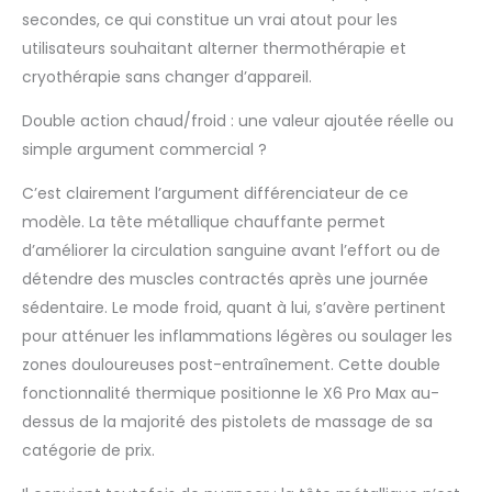
réglables (2000-3200
secondes, ce qui constitue un vrai atout pour les
tr/min), il s'adapte à
vos besoins
utilisateurs souhaitant alterner thermothérapie et
d'intensité, que ce
cryothérapie sans changer d’appareil.
soit pour une simple
relaxation ou après
Double action chaud/froid : une valeur ajoutée réelle ou
une séance sportive
simple argument commercial ?
intense, agissant
comme un parfait
C’est clairement l’argument différenciateur de ce
pistolet de massage
modèle. La tête métallique chauffante permet
sportif. Batterie
d’améliorer la circulation sanguine avant l’effort ou de
Longue Durée et
Charge USB-C :
détendre des muscles contractés après une journée
Intégrant une batterie
sédentaire. Le mode froid, quant à lui, s’avère pertinent
haute capacité de
pour atténuer les inflammations légères ou soulager les
2600 mAh (4 cellules),
zones douloureuses post-entraînement. Cette double
ce pistolet masseur
fonctionnalité thermique positionne le X6 Pro Max au-
offre une autonomie
prolongée et une
dessus de la majorité des pistolets de massage de sa
sécurité accrue par
catégorie de prix.
rapport aux modèles
standards. Le port