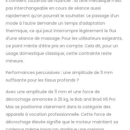
Il convient toutefois de nuancer : la tête métallique n’est
USB-C pratique
pas interchangeable en cours de séance aussi
permet de recharger
rapidement qu’on pourrait le souhaiter. Le passage d’un
facilement l'appareil
via un adaptateur
mode à l’autre demande un temps d’adaptation
5V/2A (non inclus),
thermique, ce qui peut interrompre légèrement le flux
garantissant que
d’une séance de massage. Pour les utilisateurs exigeants,
votre massage gun
ce point mérite d’être pris en compte. Cela dit, pour un
est toujours prêt à
l'emploi. Conception
usage domestique classique, cette contrainte reste
Silencieuse et
mineure.
Portable : Grâce à sa
technologie de
Performances percussives : une amplitude de 11 mm
réduction de bruit de
suffisante pour les tissus profonds ?
nouvelle génération,
ce pistolet massage
Avec une amplitude de 11 mm et une force de
fonctionne
décrochage annoncée à 25 kg, le Bob and Brad X6 Pro
discrètement entre 30
Max se positionne clairement dans la catégorie des
et 50 dB. Pesant
seulement 0,86 kg et
appareils à vocation professionnelle. Cette force de
fourni avec une
décrochage élevée signifie que le moteur maintient sa
mallette de transport
cadence même lorsqu’on applique une pression