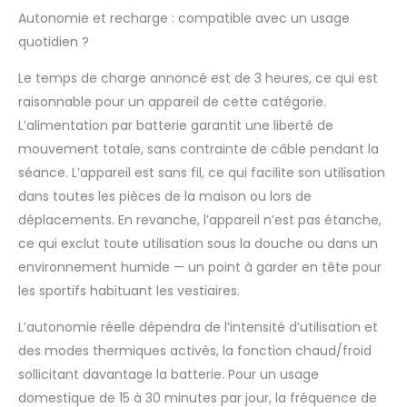
corps. Un cadeau
Autonomie et recharge : compatible avec un usage
idéal et attentionné
pour maman, papa,
quotidien ?
pour Noël, un
anniversaire ou le
Le temps de charge annoncé est de 3 heures, ce qui est
Nouvel An.
raisonnable pour un appareil de cette catégorie.
L’alimentation par batterie garantit une liberté de
mouvement totale, sans contrainte de câble pendant la
séance. L’appareil est sans fil, ce qui facilite son utilisation
dans toutes les pièces de la maison ou lors de
déplacements. En revanche, l’appareil n’est pas étanche,
ce qui exclut toute utilisation sous la douche ou dans un
environnement humide — un point à garder en tête pour
les sportifs habituant les vestiaires.
L’autonomie réelle dépendra de l’intensité d’utilisation et
des modes thermiques activés, la fonction chaud/froid
sollicitant davantage la batterie. Pour un usage
domestique de 15 à 30 minutes par jour, la fréquence de