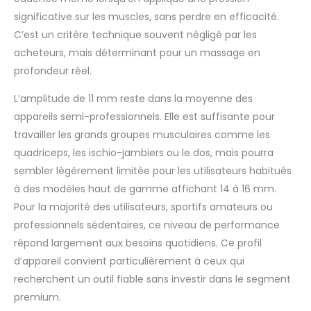
élégante en toile, il
significative sur les muscles, sans perdre en efficacité.
s'utilise sans gêner
C’est un critère technique souvent négligé par les
votre entourage au
bureau, à la salle de
acheteurs, mais déterminant pour un massage en
sport ou à la maison.
profondeur réel.
Design Ergonomique
et Matériaux Premium
L’amplitude de 11 mm reste dans la moyenne des
: Fabriqué en ABS de
appareils semi-professionnels. Elle est suffisante pour
haute qualité, ce
travailler les grands groupes musculaires comme les
masseur pistolet
dispose d'une
quadriceps, les ischio-jambiers ou le dos, mais pourra
poignée allongée
sembler légèrement limitée pour les utilisateurs habitués
recouverte de silicone
à des modèles haut de gamme affichant 14 à 16 mm.
pour une prise en
Pour la majorité des utilisateurs, sportifs amateurs ou
main optimale et une
absorption efficace
professionnels sédentaires, ce niveau de performance
des vibrations. Son
répond largement aux besoins quotidiens. Ce profil
ergonomie permet
d’appareil convient particulièrement à ceux qui
d'atteindre
recherchent un outil fiable sans investir dans le segment
confortablement
premium.
jusqu'à 80 % du