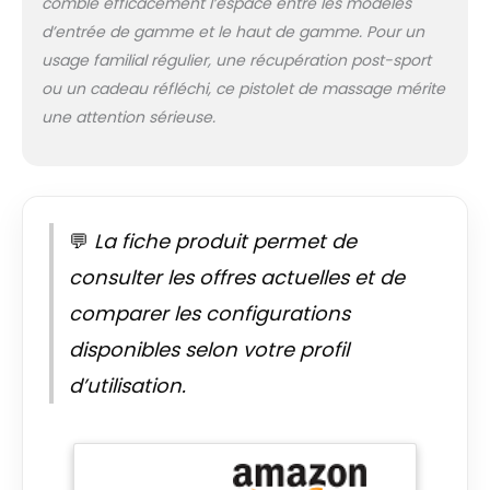
comble efficacement l’espace entre les modèles
s'adapte à vos
besoins d'intensité,
d’entrée de gamme et le haut de gamme. Pour un
que ce soit pour
usage familial régulier, une récupération post-sport
une simple
ou un cadeau réfléchi, ce pistolet de massage mérite
relaxation ou après
une attention sérieuse.
une séance sportive
intense, agissant
comme un parfait
pistolet de
massage sportif.
Batterie Longue
💬
La fiche produit permet de
Durée et Charge
consulter les offres actuelles et de
USB-C : Intégrant
une batterie haute
comparer les configurations
capacité de 2600
disponibles selon votre profil
mAh (4 cellules), ce
pistolet masseur
d’utilisation.
offre une
autonomie
prolongée et une
sécurité accrue par
rapport aux