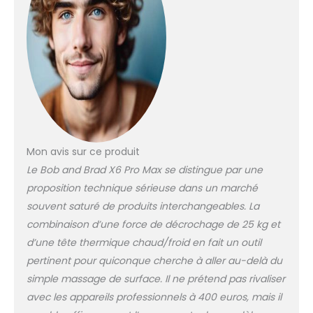
une tête en métal
de qualité
aérospatiale pour
une pénétration
plus précise et
profonde.
Puissance et
Précision Inégalées :
Doté d'une
amplitude de 11 mm
Mon avis sur ce produit
et d'un moteur sans
balais de 120 W, ce
Le Bob and Brad X6 Pro Max se distingue par une
pistolet de
proposition technique sérieuse dans un marché
massage
souvent saturé de produits interchangeables. La
musculaire délivre
combinaison d’une force de décrochage de 25 kg et
une force de
décrochage de 55
d’une tête thermique chaud/froid en fait un outil
lb (environ 25 kg).
pertinent pour quiconque cherche à aller au-delà du
Avec ses 5 vitesses
simple massage de surface. Il ne prétend pas rivaliser
réglables (2000-
avec les appareils professionnels à 400 euros, mais il
3200 tr/min), il