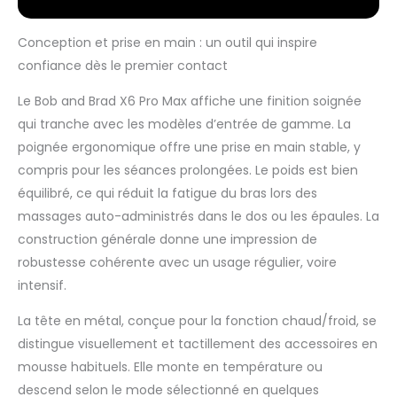
l'autre en quelques
secondes pour une
Conception et prise en main : un outil qui inspire
expérience de pistolet
de massage
confiance dès le premier contact
professionnel. Il inclut
également une tête
Le Bob and Brad X6 Pro Max affiche une finition soignée
en métal de qualité
qui tranche avec les modèles d’entrée de gamme. La
aérospatiale pour
poignée ergonomique offre une prise en main stable, y
une pénétration plus
compris pour les séances prolongées. Le poids est bien
précise et profonde.
équilibré, ce qui réduit la fatigue du bras lors des
Puissance et Précision
Inégalées : Doté d'une
massages auto-administrés dans le dos ou les épaules. La
amplitude de 11 mm
construction générale donne une impression de
et d'un moteur sans
robustesse cohérente avec un usage régulier, voire
balais de 120 W, ce
intensif.
pistolet de massage
musculaire délivre
La tête en métal, conçue pour la fonction chaud/froid, se
une force de
décrochage de 55 lb
distingue visuellement et tactillement des accessoires en
(environ 25 kg). Avec
mousse habituels. Elle monte en température ou
ses 5 vitesses
descend selon le mode sélectionné en quelques