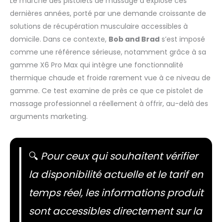
Le marché des pistolets de massage a explosé ces
dernières années, porté par une demande croissante de
solutions de récupération musculaire accessibles à
domicile. Dans ce contexte,
Bob and Brad
s’est imposé
comme une référence sérieuse, notamment grâce à sa
gamme X6 Pro Max qui intègre une fonctionnalité
thermique chaude et froide rarement vue à ce niveau de
gamme. Ce test examine de près ce que ce pistolet de
massage professionnel a réellement à offrir, au-delà des
arguments marketing.
🔍
Pour ceux qui souhaitent vérifier
la disponibilité actuelle et le tarif en
temps réel, les informations produit
sont accessibles directement sur la