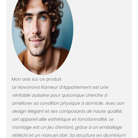
meilleur résultat d'entraînement. ✮Écran
LCD multifonction: L'écran LCD affiche vos
données sportives telles que
temps/vitesse/compte/calories/distance
. Grâce à ces données, vous pouvez
pleinement comprendre et développer
votre routine de remise en forme
personnalisée. L'entraînement au rameurs
d'appartement est un exercice aérobique
idéal qui permet d'exercer pleinement
toutes les parties du corps, en particulier
les bras, les épaules, les jambes et les
Mon avis sur ce produit
fesses. Taille de l'écran LCD du rameur
Le Novonova Rameur d’Appartement est une
pliable appartement: 80 x 40 mm.
véritable aubaine pour quiconque cherche à
✮Détails parfaits: La selle ergonomique, la
poignée souple, la pédale large et la
améliorer sa condition physique à domicile. Avec son
conception de la sangle de pédale
design élégant et ses composants de haute qualité,
garantissent la meilleure posture assise
cet appareil allie esthétique et fonctionnalité. Le
et un exercice confortable et sûr en
montage est un jeu d’enfant, grâce à un emballage
utilisant ce rameur d'appartement. La
conception de commande magnétique
réfléchi et un manuel clair. Sa structure en aluminium