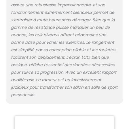
silencieuse du rameur musculation
assure une robustesse impressionnante, et son
garantit un environnement silencieux et
fonctionnement extrêmement silencieux permet de
un faible bruit. Conception des pieds
s’entraîner à toute heure sans déranger. Bien que la
antidérapants rend le rameur plus stable,
ferme et sans balancement au cours de
gamme de résistance puisse manquer un peu de
votre cardio-training. ✮Gain de place:
nuance, les huit niveaux offrent néanmoins une
Grâce aux rouleaux mobiles, il peut être
bonne base pour varier les exercices. Le rangement
déplacé n'importe où rapidement et
est simplifié par sa conception pliable et les roulettes
facilement, facile à ranger, design peu
facilitent son déplacement. L’écran LCD, bien que
encombrant, adapté aux petit
appartement, petite maison et bureau. La
basique, affiche l’essentiel des données nécessaires
conception du support de téléphone
pour suivre sa progression. Avec un excellent rapport
portable permet de se divertir pendant
qualité-prix, ce rameur est un investissement
l'exercice, ajoutant du plaisir et évitant
judicieux pour transformer son salon en salle de sport
l'ennui. Conception de boîte de
rangement, peut stocker des
personnelle.
mouchoirs/tasses d'eau, etc. Taille du
rameur : 172x51x84CM, taille de stockage :
171x51x61CM. Poids net 20,5KG. ✮Service de
qualité: Novonova a été créée en France,
fournissant un service client professionnel