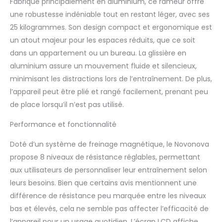
Fabriqué principalement en aluminium, ce rameur offre
LCD multifonction: L'écran LCD affiche vos
une robustesse indéniable tout en restant léger, avec ses
données sportives telles que
temps/vitesse/compte/calories/distance
25 kilogrammes. Son design compact et ergonomique est
. Grâce à ces données, vous pouvez
un atout majeur pour les espaces réduits, que ce soit
pleinement comprendre et développer
dans un appartement ou un bureau. La glissière en
votre routine de remise en forme
aluminium assure un mouvement fluide et silencieux,
personnalisée. L'entraînement au rameurs
d'appartement est un exercice aérobique
minimisant les distractions lors de l’entraînement. De plus,
idéal qui permet d'exercer pleinement
l’appareil peut être plié et rangé facilement, prenant peu
toutes les parties du corps, en particulier
de place lorsqu’il n’est pas utilisé.
les bras, les épaules, les jambes et les
fesses. Taille de l'écran LCD du rameur
Performance et fonctionnalité
pliable appartement: 80 x 40 mm.
✮Détails parfaits: La selle ergonomique, la
Doté d’un système de freinage magnétique, le Novonova
poignée souple, la pédale large et la
propose 8 niveaux de résistance réglables, permettant
conception de la sangle de pédale
aux utilisateurs de personnaliser leur entraînement selon
garantissent la meilleure posture assise
et un exercice confortable et sûr en
leurs besoins. Bien que certains avis mentionnent une
utilisant ce rameur d'appartement. La
différence de résistance peu marquée entre les niveaux
conception de commande magnétique
bas et élevés, cela ne semble pas affecter l’efficacité de
silencieuse du rameur musculation
l’appareil pour un usage quotidien. L’écran LCD affiche