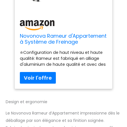
Novonova Rameur d'Appartement
à Système de Freinage
Magnétique - 8 Niveaux de
✮Configuration de haut niveau et haute
Résistance, Glissière en
qualité: Rameur est fabriqué en alliage
Aluminium, Ecran LCD, Silencieux,
d'aluminium de haute qualité et avec des
Pliable pour Maison & Bureau
glissières rétractables de haute qualité
pour garantir un réglage télescopique
facile et fluide et aucun décalage de
l’opérationt. Haute qualité garantie.
Profitez du meilleur entraînement au
rameur pliable. 8 niveaux de résistance
Design et ergonomie
réglables et d'un réglage avancé du frein
magnétique, vous pouvez choisir en
Le Novonova Rameur d’Appartement impressionne dès le
fonction de vos besoins et obtenir le
déballage par son élégance et sa finition soignée.
meilleur résultat d'entraînement. ✮Écran