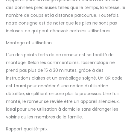
garantit un environnement silencieux et
un faible bruit. Conception des pieds
des données précieuses telles que le temps, la vitesse, le
antidérapants rend le rameur plus stable,
nombre de coups et la distance parcourue. Toutefois,
ferme et sans balancement au cours de
notre consigne est de noter que les piles ne sont pas
votre cardio-training. ✮Gain de place:
incluses, ce qui peut décevoir certains utilisateurs.
Grâce aux rouleaux mobiles, il peut être
déplacé n'importe où rapidement et
Montage et utilisation
facilement, facile à ranger, design peu
encombrant, adapté aux petit
L’un des points forts de ce rameur est sa facilité de
appartement, petite maison et bureau. La
montage. Selon les commentaires, l’assemblage ne
conception du support de téléphone
portable permet de se divertir pendant
prend pas plus de 15 à 30 minutes, grâce à des
l'exercice, ajoutant du plaisir et évitant
instructions claires et un emballage soigné. Un QR code
l'ennui. Conception de boîte de
est fourni pour accéder à une notice d’utilisation
rangement, peut stocker des
détaillée, simplifiant encore plus le processus. Une fois
mouchoirs/tasses d'eau, etc. Taille du
monté, le rameur se révèle être un appareil silencieux,
rameur : 172x51x84CM, taille de stockage :
171x51x61CM. Poids net 20,5KG. ✮Service de
idéal pour une utilisation à domicile sans déranger les
qualité: Novonova a été créée en France,
voisins ou les membres de la famille.
fournissant un service client professionnel
et de haute qualité et disposant d'une
Rapport qualité-prix
équipe technique professionnelle. Veuillez