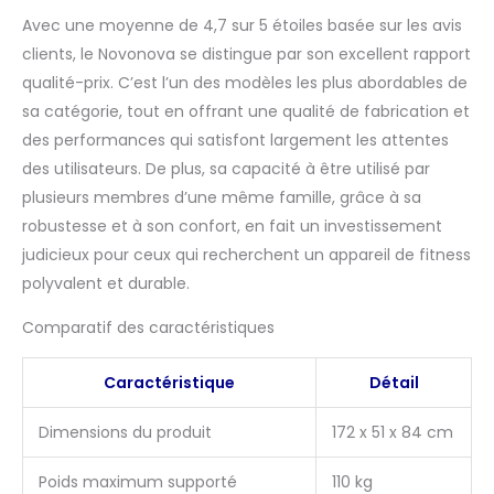
magasiner en toute confiance. Nous
Avec une moyenne de 4,7 sur 5 étoiles basée sur les avis
garantissons votre achat chez
clients, le Novonova se distingue par son excellent rapport
NOVONOVA. NOVONOVA s'engage dans le
qualité-prix. C’est l’un des modèles les plus abordables de
développement de la marque. N'hésitez
sa catégorie, tout en offrant une qualité de fabrication et
pas à nous contacter si vous avez des
questions. De plus, veuillez noter que le
des performances qui satisfont largement les attentes
produit est soumis au produit réel reçu.
des utilisateurs. De plus, sa capacité à être utilisé par
Merci de votre compréhension et de votre
plusieurs membres d’une même famille, grâce à sa
attention.
robustesse et à son confort, en fait un investissement
judicieux pour ceux qui recherchent un appareil de fitness
polyvalent et durable.
Comparatif des caractéristiques
Caractéristique
Détail
Dimensions du produit
172 x 51 x 84 cm
Poids maximum supporté
110 kg