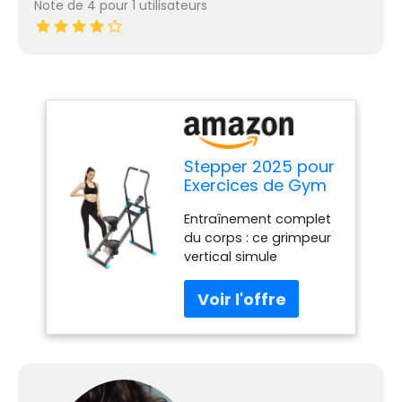
Note de 4 pour 1 utilisateurs
Stepper 2025 pour
Exercices de Gym
à Domicile,
Entraînement complet
Machine
du corps : ce grimpeur
d'escalade
vertical simule
Verticale avec
l'escalade naturelle et
résistance réglable
vous aide à développer
à 3 Niveaux,
vos muscles
entraînement
abdominaux.
croisé avec écran
Combinez
LCD, pédale
l'entraînement cardio
Portable Pliable,
avec le renforcement
Guidon réglable