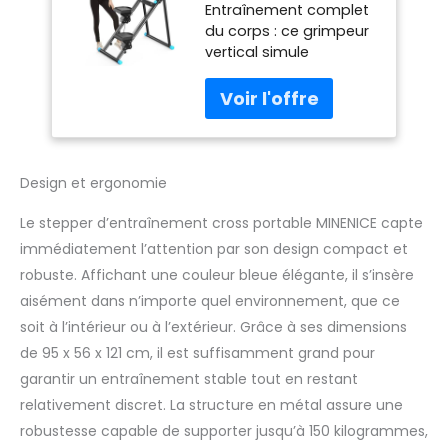
Entraînement complet
Machine
du corps : ce grimpeur
d'escalade
vertical simule
Verticale avec
l'escalade naturelle et
résistance réglable
vous aide à développer
à 3 Niveaux,
vos muscles
entraînement
abdominaux.
croisé avec écran
Combinez
LCD, pédale
l'entraînement cardio
Portable Pliable,
Design et ergonomie
avec le renforcement
Guidon réglable
musculaire pour un
Le stepper d’entraînement cross portable MINENICE capte
entraînement de
immédiatement l’attention par son design compact et
fitness gainant qui
robuste. Affichant une couleur bleue élégante, il s’insère
tonifie vos hanches,
aisément dans n’importe quel environnement, que ce
votre taille, vos jambes,
vos abdominaux et
soit à l’intérieur ou à l’extérieur. Grâce à ses dimensions
votre dos. Cet
de 95 x 56 x 121 cm, il est suffisamment grand pour
entraînement ménage
garantir un entraînement stable tout en restant
les articulations
relativement discret. La structure en métal assure une
entraîne plusieurs
groupes musculaires
robustesse capable de supporter jusqu’à 150 kilogrammes,