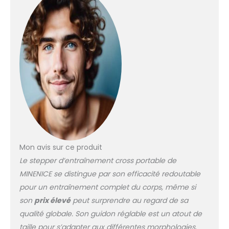
musculaire pour un
entraînement de
fitness gainant qui
tonifie vos hanches,
votre taille, vos jambes,
vos abdominaux et
votre dos. Cet
entraînement ménage
les articulations
entraîne plusieurs
groupes musculaires
en même temps et
offre un entraînement
complet du corps qui
Mon avis sur ce produit
vous permet de brûler
Le stepper d’entraînement cross portable de
plus de calories en
MINENICE se distingue par son efficacité redoutable
moins de temps.
Hauteur réglable : les
pour un entraînement complet du corps, même si
accoudoirs du stepper
son
prix élevé
peut surprendre au regard de sa
peuvent être réglés sur
qualité globale. Son guidon réglable est un atout de
trois niveaux de
taille pour s’adapter aux différentes morphologies.
hauteur et permettent