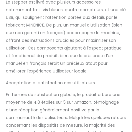
Le stepper est livré avec plusieurs accessoires,
équilibre stable et
notamment trois vis bleues, quatre compteurs, et une clé
supporte un poids
maximum de 150 kg.
USB, qui soulignent l’attention portée aux détails par le
Design pliable et peu
fabricant MINENICE. De plus, un manuel d’utilisation (bien
encombrant : grâce
que non garanti en français) accompagne la machine,
aux dimensions pliées
offrant des instructions cruciales pour maximiser son
de 135,5 x 56,5 x 25,4
utilisation. Ces composants ajoutent à l’aspect pratique
cm, le stepper peut
être rangé sous le lit ou
et fonctionnel du produit, bien que la présence d’un
dans un coin. Parfait
manuel en français serait un précieux atout pour
pour la salle de sport à
améliorer l’expérience utilisateur locale.
domicile ou les petits
espaces.
Acceptation et satisfaction des utilisateurs
En termes de satisfaction globale, le produit arbore une
moyenne de 4,0 étoiles sur 5 sur Amazon, témoignage
d’une réception généralement positive par la
communauté des utilisateurs. Malgré les quelques retours
concernant les dispositifs de mesure, la majorité des