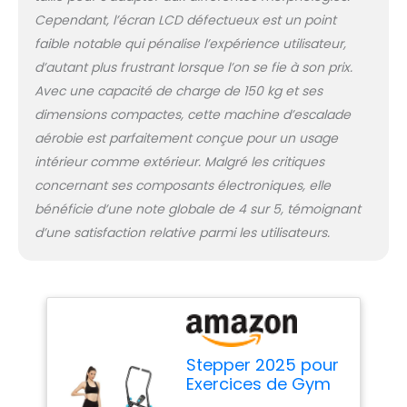
ainsi un ajustement
Cependant, l’écran LCD défectueux est un point
individuel à votre taille
faible notable qui pénalise l’expérience utilisateur,
et à vos préférences
d’autant plus frustrant lorsque l’on se fie à son prix.
d'entraînement.
Avec une capacité de charge de 150 kg et ses
Construction
triangulaire stable : ce
dimensions compactes, cette machine d’escalade
stepper pliable est
aérobie est parfaitement conçue pour un usage
fabriqué en acier
intérieur comme extérieur. Malgré les critiques
robuste et résistant à
concernant ses composants électroniques, elle
la corrosion. Le cadre
bénéficie d’une note globale de 4 sur 5, témoignant
triangulaire assure un
équilibre stable et
d’une satisfaction relative parmi les utilisateurs.
supporte un poids
maximum de 150 kg.
Design pliable et peu
encombrant : grâce
aux dimensions pliées
de 135,5 x 56,5 x 25,4
cm, le stepper peut
Stepper 2025 pour
être rangé sous le lit ou
Exercices de Gym
dans un coin. Parfait
à Domicile,