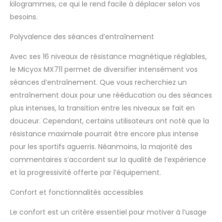
d'entraînement par
kilogrammes, ce qui le rend facile à déplacer selon vos
courroie qui maintient
besoins.
vos pédales d'intérieur
lisses et silencieuses
Polyvalence des séances d’entraînement
afin que vous n'ayez
pas à vous soucier de
Avec ses 16 niveaux de résistance magnétique réglables,
déranger les autres.
le Micyox MX711 permet de diversifier intensément vos
【Selle
séances d’entraînement. Que vous recherchiez un
Surdimensionnée
Améliorée】Conception
entraînement doux pour une rééducation ou des séances
de vélos d'exercice
plus intenses, la transition entre les niveaux se fait en
Micyox avec un grand
douceur. Cependant, certains utilisateurs ont noté que la
coussin de siège (taille
résistance maximale pourrait être encore plus intense
29 x 20 x 6 cm). Vous
ne vous sentirez pas
pour les sportifs aguerris. Néanmoins, la majorité des
mal à l'aise pendant la
commentaires s’accordent sur la qualité de l’expérience
longue période de
et la progressivité offerte par l’équipement.
pratique. 【Résistance
Réglable à 16 Niveaux】
Confort et fonctionnalités accessibles
La résistance
magnétique vous
Le confort est un critère essentiel pour motiver à l’usage
permet d'ajuster le