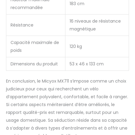
domestique convient
183 cm
parfaitement au petit
recommandée
salon. Il peut être
entièrement replié pour
16 niveaux de résistance
Résistance
occuper un minimum
magnétique
d'espace de stockage
lorsqu'il n'est pas utilisé.
Capacité maximale de
Livré avec des roues de
120 kg
poids
transport pour vous
déplacer facilement
d'une pièce à l'autre.
Dimensions du produit
53 x 46 x 133 cm
【Stable & Adapté à
Différents Utilisateurs】
En conclusion, le Micyox MX711 s’impose comme un choix
Ce vélo stationnaire de
judicieux pour ceux qui recherchent un vélo
fitness est fabriqué en
acier robuste et
d’appartement polyvalent, confortable, et facile à ranger.
dispose d'une
Si certains aspects mériteraient d’être améliorés, le
construction stable qui
rapport qualité-prix est remarquable, surtout pour un
peut supporter jusqu'à
usage domestique. Sa séduction réside dans sa capacité
120 kg. Avec une
hauteur de siège
à s’adapter à divers types d’entraînements et à offrir une
réglable sur 7 niveaux, il