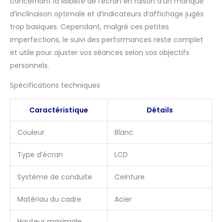
concernant la lisibilité de l’écran en raison d’un manque
temps et vitesse; Le
d’inclinaison optimale et d’indicateurs d’affichage jugés
vélo est également livré
avec des capteurs de
trop basiques. Cependant, malgré ces petites
pouls afin que vous
imperfections, le suivi des performances reste complet
puissiez surveiller en
et utile pour ajuster vos séances selon vos objectifs
permanence votre
personnels.
fréquence cardiaque
pour vous assurer que
Spécifications techniques
vous atteignez vos
objectifs
d'entraînement. Placez
Caractéristique
Détails
votre téléphone/iPad
sur le support et
Couleur
Blanc
regardez vos émissions
préférées en même
Type d’écran
LCD
temps. 【Conception
Compacte & Facile à
Système de conduite
Ceinture
déplacer】Grâce à sa
conception pliante peu
Matériau du cadre
Acier
encombrante, ce vélo
d'exercice à usage
Hauteur maximale