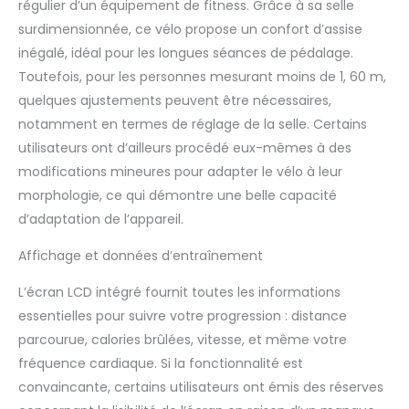
régulier d’un équipement de fitness. Grâce à sa selle
niveau de résistance
surdimensionnée, ce vélo propose un confort d’assise
rapidement et
facilement avec juste
inégalé, idéal pour les longues séances de pédalage.
un bouton de
Toutefois, pour les personnes mesurant moins de 1, 60 m,
résistance micro-
quelques ajustements peuvent être nécessaires,
réglable; Cela signifie
notamment en termes de réglage de la selle. Certains
que vous pouvez
utilisateurs ont d’ailleurs procédé eux-mêmes à des
modifier votre
résistance pendant
modifications mineures pour adapter le vélo à leur
votre entraînement et
morphologie, ce qui démontre une belle capacité
sélectionner la
d’adaptation de l’appareil.
résistance qui vous
convient le mieux.
Affichage et données d’entraînement
【Moniteur d'affichage
Multifonctionnel &
L’écran LCD intégré fournit toutes les informations
Support pour iPad】
essentielles pour suivre votre progression : distance
Suivez la progression
parcourue, calories brûlées, vitesse, et même votre
de votre entraînement
avec l'écran
fréquence cardiaque. Si la fonctionnalité est
d'affichage qui affiche
convaincante, certains utilisateurs ont émis des réserves
la distance, calories,