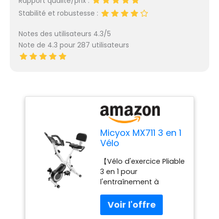
Rapport qualité/prix :
Stabilité et robustesse :
Notes des utilisateurs 4.3/5
Note de 4.3 pour 287 utilisateurs
Micyox MX711 3 en 1
Vélo
D'appartement
【Vélo d'exercice Pliable
Pliable avec 16
3 en 1 pour
Niveaux de
l'entraînement à
Résistance
Domicile】Micyox Vélo
Magnétique
D'appartement
réglable, Selle
dispose de 3 modes
Surdimensionnée,