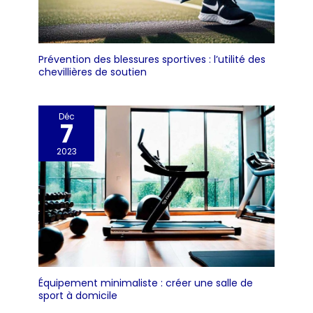
déplacer facilement
d'une pièce à l'autre.
【Stable & Adapté à
Différents Utilisateurs】
Ce vélo stationnaire de
Prévention des blessures sportives : l’utilité des
chevillières de soutien
fitness est fabriqué en
acier robuste et
dispose d'une
Déc
construction stable qui
7
peut supporter jusqu'à
120 kg. Avec une
2023
hauteur de siège
réglable sur 7 niveaux, il
convient aux
utilisateurs de 155cm à
183cm.
Équipement minimaliste : créer une salle de
sport à domicile