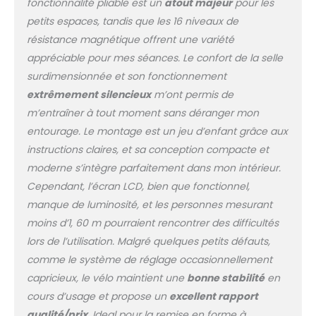
déranger les autres.
fonctionnalité pliable est un
atout majeur
pour les
【Selle
petits espaces, tandis que les 16 niveaux de
Surdimensionnée
résistance magnétique offrent une variété
Améliorée】Conception
appréciable pour mes séances. Le confort de la selle
de vélos d'exercice
Micyox avec un grand
surdimensionnée et son fonctionnement
coussin de siège (taille
extrêmement silencieux
m’ont permis de
29 x 20 x 6 cm). Vous
m’entraîner à tout moment sans déranger mon
ne vous sentirez pas
entourage. Le montage est un jeu d’enfant grâce aux
mal à l'aise pendant la
longue période de
instructions claires, et sa conception compacte et
pratique. 【Résistance
moderne s’intègre parfaitement dans mon intérieur.
Réglable à 16 Niveaux】
Cependant, l’écran LCD, bien que fonctionnel,
La résistance
manque de luminosité, et les personnes mesurant
magnétique vous
moins d’1, 60 m pourraient rencontrer des difficultés
permet d'ajuster le
niveau de résistance
lors de l’utilisation. Malgré quelques petits défauts,
rapidement et
comme le système de réglage occasionnellement
facilement avec juste
capricieux, le vélo maintient une
bonne stabilité
en
un bouton de
cours d’usage et propose un
excellent rapport
résistance micro-
réglable; Cela signifie
qualité/prix
. Ideal pour la remise en forme à