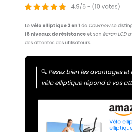
4.9/5 - (10 votes)
Le
vélo elliptique 3 en 1
de
Cowmew
se disti
16 niveaux de résistance
et son
écran LCD a
des attentes des utilisateurs.
🔍
Pesez bien les avantages et 
vélo elliptique répond à vos att
Vélo ell
elliptiq