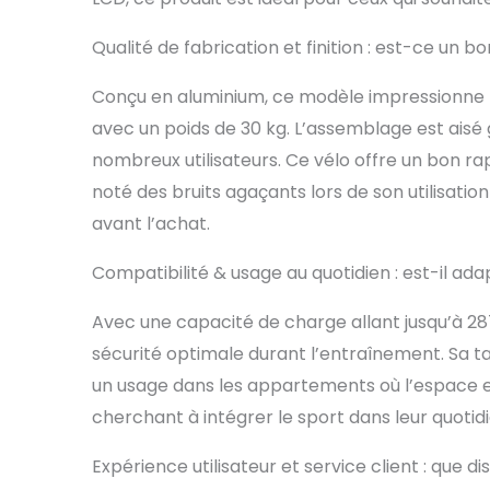
endroit de
sans prend
Qualité de fabrication et finition : est-ce un b
les pédale
assurent u
Conçu en aluminium, ce modèle impressionne p
agréable. 
avec un poids de 30 kg. L’assemblage est aisé
velo ellip
est livrée 
nombreux utilisateurs. Ce vélo offre un bon rap
facile d'a
noté des bruits agaçants lors de son utilisat
vidéo d'ins
avant l’achat.
à nous en
l'aide pour
du vendeur
Compatibilité & usage au quotidien : est-il ada
par le bi
Avec une capacité de charge allant jusqu’à 287
sécurité optimale durant l’entraînement. Sa ta
un usage dans les appartements où l’espace es
cherchant à intégrer le sport dans leur quotid
Expérience utilisateur et service client : que d