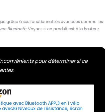
ngue grâce à ses fonctionnalités avancées comme les
vec Bluetooth
. Voyons si ce produit est à la hauteur
inconvénients pour déterminer si ce
entes.
iptique avec Bluetooth APP,3 en 1 vélo
ue avec16 Niveaux de résistance, écran