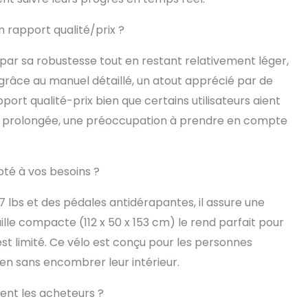
 votre salon, chambre à coucher ou autres coins
re de place dans votre salle de sport. En outre,
on rapport qualité/prix ?
s antidérapantes de 38 cm (L) x 12 cm (l) vous
ne expérience d'entraînement stable et
ar sa robustesse tout en restant relativement léger,
Service fiable : Ne vous inquiétez pas, chaque
 grâce au manuel détaillé, un atout apprécié par de
tique est testé avant d'être expédié, et la machine
avec des instructions détaillées et des outils. il est
port qualité-prix bien que certains utilisateurs aient
ssembler la machine. si vous avez besoin de la
ion prolongée, une préoccupation à prendre en compte
tallation, ou toute autre question, n'hésitez pas
voyer un message à tout moment. (Obtenir de
 la commande : 1. Cliquez sur le nom d'utilisateur
 pour poser une question, 2. contactez-nous
pté à vos besoins ?
ais des commandes précédentes).
 lbs et des pédales antidérapantes, il assure une
ille compacte (112 x 50 x 153 cm) le rend parfait pour
t limité. Ce vélo est conçu pour les personnes
ien sans encombrer leur intérieur.
isent les acheteurs ?