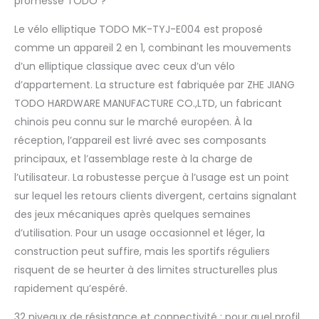
promesse TODO ?
Les différents niveaux
Le vélo elliptique TODO MK-TYJ-E004 est proposé
de résistance
simulent divers
comme un appareil 2 en 1, combinant les mouvements
scénarios
d’un elliptique classique avec ceux d’un vélo
d'entraînement,
d’appartement. La structure est fabriquée par ZHE JIANG
enrichissant ainsi la
TODO HARDWARE MANUFACTURE CO.,LTD, un fabricant
variété de vos
exercices. 2.[App Prise
chinois peu connu sur le marché européen. À la
en Charge] Prend en
réception, l’appareil est livré avec ses composants
charge la connexion
principaux, et l’assemblage reste à la charge de
à l'application de
l’utilisateur. La robustesse perçue à l’usage est un point
fitness 'KINOMAP',
vous offrant ainsi des
sur lequel les retours clients divergent, certains signalant
conseils d'exercice
des jeux mécaniques après quelques semaines
professionnels. 3.
d’utilisation. Pour un usage occasionnel et léger, la
[Ransmission
construction peut suffire, mais les sportifs réguliers
Magnétique Ultra-
silencieuse] Le
risquent de se heurter à des limites structurelles plus
système
rapidement qu’espéré.
d'entraînement par
courroie transmet la
32 niveaux de résistance et connectivité : pour quel profil