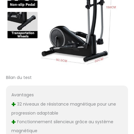
l'assemblage final ne
prend qu'environ 20
minutes. Commencez
rapidement votre
parcours de remise
en forme!
Bilan du test
Avantages
+
32 niveaux de résistance magnétique pour une
progression adaptable
+
Fonctionnement silencieux grâce au système
magnétique