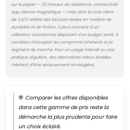
d'exercice
sur le papier — 32 niveaux de résistance, connectivité
professionnels. 3.
app, silence magnétique — mais dont la note client
[Ransmission
de 2,9/5 reflète des lacunes réelles en matière de
Magnétique Ultra-
silencieuse] Le
durabilité et de finition. Il peut convenir à un
système
utilisateur occasionnel disposant d’un budget serré, à
d'entraînement par
condition d’accepter les compromis inhérents à ce
courroie transmet
segment de marché. Pour un usage intensif ou une
la puissance du
moteur de manière
pratique régulière, des alternatives mieux établies
fluide aux pédales
méritent d’être sérieusement envisagées.
et au volant
d'inertie,
garantissant un
fonctionnement
stable de l'elliptique
💬
Comparer les offres disponibles
tout en réduisant
les vibrations et les
dans cette gamme de prix reste la
oscillations. Cela
démarche la plus prudente pour faire
améliore non
seulement le
un choix éclairé.
confort d'utilisation,