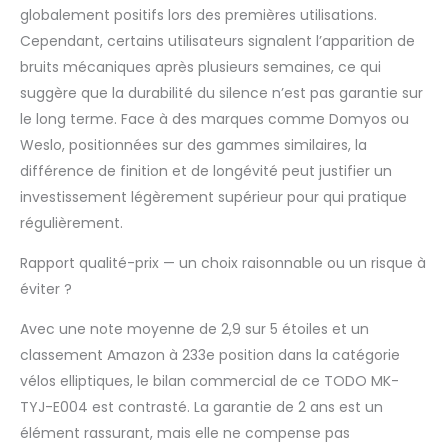
globalement positifs lors des premières utilisations.
telles que le temps, la
Cependant, certains utilisateurs signalent l’apparition de
vitesse, la distance,
les calories et la
bruits mécaniques après plusieurs semaines, ce qui
fréquence cardiaque.
suggère que la durabilité du silence n’est pas garantie sur
Le support pour
le long terme. Face à des marques comme Domyos ou
téléphone portable
Weslo, positionnées sur des gammes similaires, la
vous permet de fixer
facilement votre
différence de finition et de longévité peut justifier un
smartphone ou
investissement légèrement supérieur pour qui pratique
tablette pour suivre
régulièrement.
des cours en ligne ou
écouter de la
Rapport qualité-prix — un choix raisonnable ou un risque à
musique. Le porte-
éviter ?
gobelet est conçu
pour que vous
Avec une note moyenne de 2,9 sur 5 étoiles et un
puissiez accéder à
classement Amazon à 233e position dans la catégorie
votre bouteille d'eau
à tout moment
vélos elliptiques, le bilan commercial de ce TODO MK-
pendant
TYJ-E004 est contrasté. La garantie de 2 ans est un
l'entraînement,
élément rassurant, mais elle ne compense pas
garantissant une