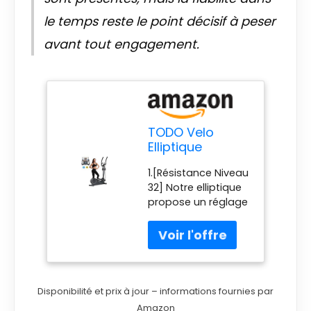
le temps reste le point décisif à peser
avant tout engagement.
TODO Velo
Elliptique
Magnétique 2
1.[Résistance Niveau
en 1 avec App,
32] Notre elliptique
32 Niveaux de
propose un réglage
Résistance
précis de la
Réglable, Vélo
résistance avec 32
Elliptique Ultra
niveaux, permettant
Silencieux pour
des ajustements
la Maison,
ultra-fins. Idéal
Capteur de
aussi bien pour les
Pouls et Écran
Disponibilité et prix à jour – informations fournies par
débutants que pour
LCD, Cross
Amazon