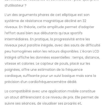
puissance du moteur
d’utilisateur ?
de manière fluide aux
pédales et au volant
L’un des arguments phares de cet elliptique est son
d'inertie, garantissant
système de résistance magnétique décliné en 32
un fonctionnement
niveaux. En théorie, cette amplitude permet d’adapter
stable de l'elliptique
tout en réduisant les
l’effort aussi bien aux débutants qu’aux sportifs
vibrations et les
intermédiaires. En pratique, la progressivité entre les
oscillations. Cela
niveaux peut paraître inégale, avec des sauts de difficulté
améliore non
peu homogènes selon les retours disponibles. L’écran LCD
seulement le confort
d'utilisation, mais
intégré affiche les données essentielles : temps, distance,
permet également à
vitesse et calories. Le capteur de pouls, placé sur les
l'utilisateur
poignées, offre une estimation de la fréquence
d'effectuer tous les
cardiaque, suffisante pour un suivi basique mais sans la
mouvements avec
précision d’un cardiofréquencemètre dédié.
une grande fluidité. 4.
[Entraînement
La compatibilité avec une application mobile constitue
Complet du Corps &
à Faible Impact] Cet
un atout différenciant à ce niveau de prix. Elle permet de
elliptique place votre
suivre ses séances, de visualiser ses progrès et,