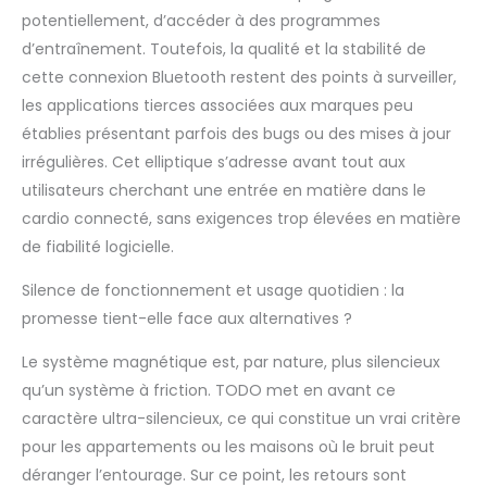
corps en état
potentiellement, d’accéder à des programmes
d’exercice aérobique,
d’entraînement. Toutefois, la qualité et la stabilité de
améliorant ainsi vos
capacités
cette connexion Bluetooth restent des points à surveiller,
cardiopulmonaires.
les applications tierces associées aux marques peu
Faisant travailler
établies présentant parfois des bugs ou des mises à jour
plusieurs groupes
irrégulières. Cet elliptique s’adresse avant tout aux
musculaires
simultanément, il
utilisateurs cherchant une entrée en matière dans le
constitue une
cardio connecté, sans exigences trop élevées en matière
méthode efficace
de fiabilité logicielle.
pour un entraînement
complet. Par ailleurs,
Silence de fonctionnement et usage quotidien : la
sa faible pression sur
promesse tient-elle face aux alternatives ?
les articulations le
rend également
Le système magnétique est, par nature, plus silencieux
adapté à la
qu’un système à friction. TODO met en avant ce
rééducation. 5.[Écran
Digital & Capteur de
caractère ultra-silencieux, ce qui constitue un vrai critère
Pouls] L'écran affiche
pour les appartements ou les maisons où le bruit peut
en temps réel les
déranger l’entourage. Sur ce point, les retours sont
données d'exercice