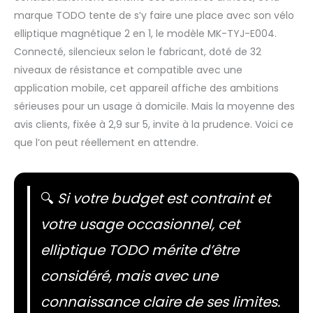
marque TODO tente de s’y faire une place avec son vélo
elliptique magnétique 2 en 1, le modèle MK-TYJ-E004.
Connecté, silencieux selon le fabricant, doté de 32
niveaux de résistance et compatible avec une
application mobile, cet appareil affiche des ambitions
sérieuses pour un usage à domicile. Mais la moyenne des
avis clients, fixée à 2,9 sur 5, invite à la prudence. Voici ce
que l’on peut réellement en attendre.
🔍
Si votre budget est contraint et
votre usage occasionnel, cet
elliptique TODO mérite d’être
considéré, mais avec une
connaissance claire de ses limites.