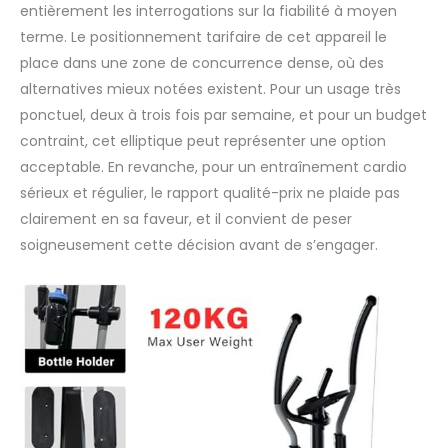
entièrement les interrogations sur la fiabilité à moyen
séance sans
interruption. Le
terme. Le positionnement tarifaire de cet appareil le
capteur de pouls
place dans une zone de concurrence dense, où des
intégré au guidon
alternatives mieux notées existent. Pour un usage très
fournit des données
ponctuel, deux à trois fois par semaine, et pour un budget
cardiaques en temps
réel, vous aidant à
contraint, cet elliptique peut représenter une option
contrôler l'intensité de
acceptable. En revanche, pour un entraînement cardio
l'exercice et à
sérieux et régulier, le rapport qualité-prix ne plaide pas
améliorer l'efficacité
clairement en sa faveur, et il convient de peser
de votre
entraînement. 6.
soigneusement cette décision avant de s’engager.
[Montage Facile] Le
vélo elliptique TODO
est pré-assemblé à
80% en usine. Grâce
aux instructions
détaillées fournies
dans le manuel et aux
outils inclus dans
l'emballage,