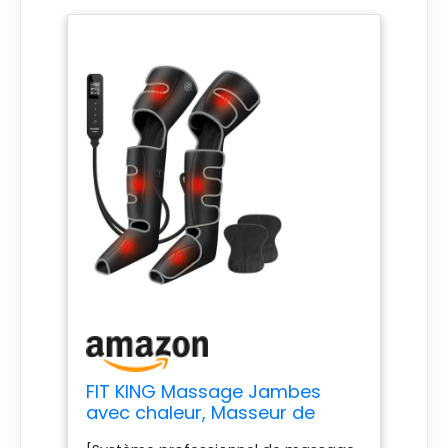
pour votre parent âgé qui a besoin
d'améliorer sa circulation dans les
jambes. C'est un masseur de jambes
pour la récupération musculaire
n'importe où, glissez votre masseur
de jambes dans votre sac à main et
emmenez-le entre le bureau et la
salle de sport avec facilité. [Marque
FIT KING fiable] -FIT KING est réputé
pour la qualité de ses produits et
offre une garantie de 24 mois. La
machine de compression des
jambes serait un excellent cadeau
pour les membres de votre famille,
vos amis, vos proches à l'occasion
de Noël, d'un anniversaire, de la fête
des mères ou d'un anniversaire de
mariage.
FIT KING Massage Jambes
avec chaleur, Masseur de
jambe pour la douleur et la