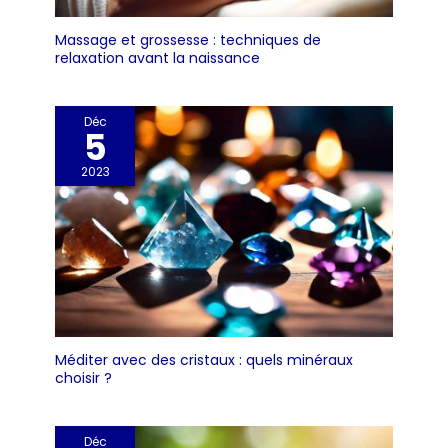
l'occasion de Noël, d'un
anniversaire, de la fête des
mères ou d'un anniversaire de
Massage et grossesse : techniques de
mariage.
relaxation avant la naissance
Déc
5
2023
Méditer avec des cristaux : quels minéraux
choisir ?
Déc