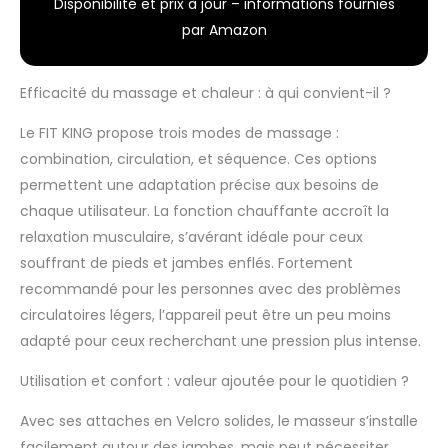
Disponibilité et prix à jour – informations fournies
vous offre 27 options pour une
par Amazon
expérience relaxante totalement
nouvelle, avec 3
modèles/intensités/niveaux de chaleur !
Efficacité du massage et chaleur : à qui convient-il ?
[Technique de massage thermique
améliorée] : 3 niveaux (Bas / Moyen /
Le FIT KING propose trois modes de massage :
Haut) de la fonction CHAUFFAGE pour
combination, circulation, et séquence. Ces options
fournir une chaleur appropriée à vos
jambes tout au long de l'année, en
permettent une adaptation précise aux besoins de
hiver, les jambes froides reçoivent le
chaque utilisateur. La fonction chauffante accroît la
traitement le plus chaud. La machine de
relaxation musculaire, s’avérant idéale pour ceux
compression des jambes FIT KING offre
souffrant de pieds et jambes enflés. Fortement
une expérience de massage de niveau
professionnel, soulageant la fatigue
recommandé pour les personnes avec des problèmes
musculaire et contribuant à une
circulatoires légers, l’appareil peut être un peu moins
récupération rapide. [Massage à 360°
adapté pour ceux recherchant une pression plus intense.
de toute la jambe] : Grâce à ses 4
puissantes chambres à air, ce masseur
Utilisation et confort : valeur ajoutée pour le quotidien ?
pour jambes entières peut couvrir et
comprimer complètement vos pieds et
Avec ses attaches en Velcro solides, le masseur s’installe
vos jambes sur 360°. Il fournit une
facilement autour des jambes, mais peut nécessiter