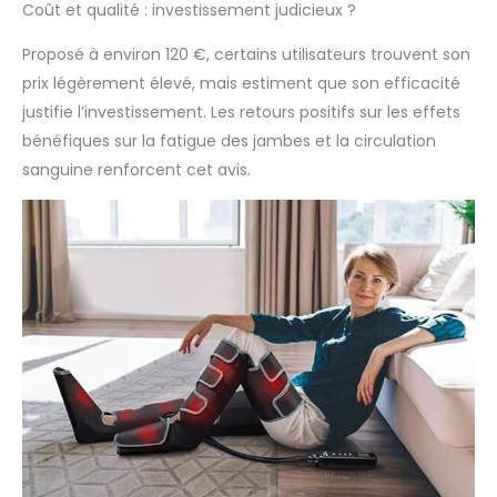
Coût et qualité : investissement judicieux ?
qualité de ses produits et offre une
garantie de 24 mois. La machine de
Proposé à environ 120 €, certains utilisateurs trouvent son
compression des jambes serait un
prix légèrement élevé, mais estiment que son efficacité
excellent cadeau pour les membres de
justifie l’investissement. Les retours positifs sur les effets
votre famille, vos amis, vos proches à
l'occasion de Noël, d'un anniversaire, de
bénéfiques sur la fatigue des jambes et la circulation
la fête des mères ou d'un anniversaire
sanguine renforcent cet avis.
de mariage.