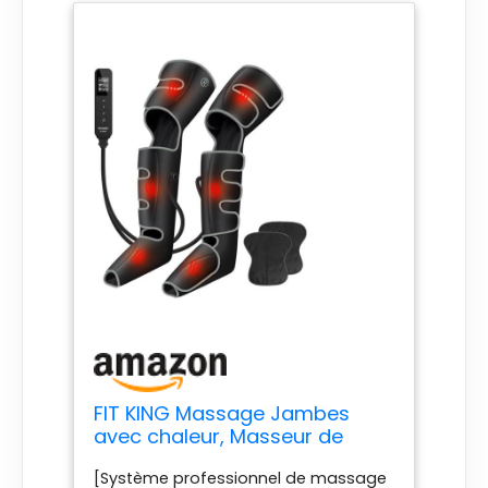
FIT KING Massage Jambes
avec chaleur, Masseur de
jambe pour la douleur et la
[Système professionnel de massage
circulation Bottes