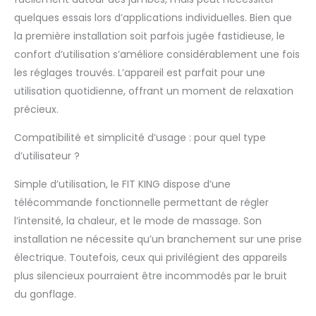
compression d'air dynamique, imite le
quelques essais lors d’applications individuelles. Bien que
massage de pétrissage et
d'écrasement des mains, stimule
la première installation soit parfois jugée fastidieuse, le
efficacement le flux sanguin, ravive les
confort d’utilisation s’améliore considérablement une fois
muscles, réduit la fatigue et la douleur,
les réglages trouvés. L’appareil est parfait pour une
et crée un massage réparateur à la
utilisation quotidienne, offrant un moment de relaxation
maison ou au bureau. [Simple
d'utilisation] : La télécommande est
précieux.
facile à attacher et à utiliser, le velcro
est très solide et vous pouvez l'ajuster
Compatibilité et simplicité d’usage : pour quel type
en fonction de vos besoins, même les
d’utilisateur ?
personnes âgées peuvent l'utiliser de
manière indépendante. Vous pouvez
Simple d’utilisation, le FIT KING dispose d’une
l'acheter pour votre parent âgé qui a
télécommande fonctionnelle permettant de régler
besoin d'améliorer sa circulation dans
l’intensité, la chaleur, et le mode de massage. Son
les jambes. C'est un masseur de
installation ne nécessite qu’un branchement sur une prise
jambes pour la récupération musculaire
n'importe où, glissez votre masseur de
électrique. Toutefois, ceux qui privilégient des appareils
jambes dans votre sac à main et
plus silencieux pourraient être incommodés par le bruit
emmenez-le entre le bureau et la salle
du gonflage.
de sport avec facilité. [Marque FIT KING
fiable] -FIT KING est réputé pour la