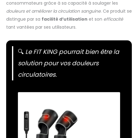
consommateurs grâce à sa capacité à soulager les
douleurs et améliorer la circulation sanguine
. Ce produit se
distingue par sa
facilité d’utilisation
et son
efficacité
tant vantées par ses utilisateurs.
🔍
Le FIT KING pourrait bien être la
solution pour vos douleurs
circulatoires.