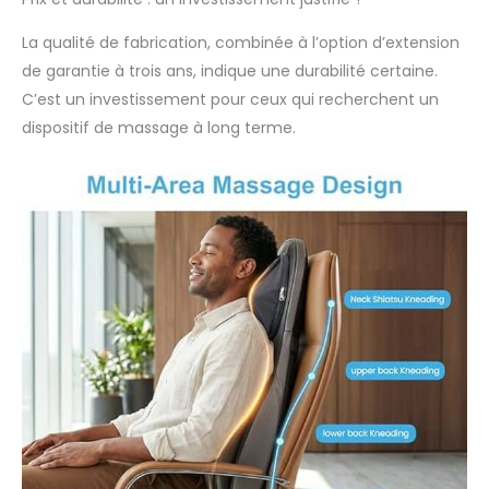
permet de concentrer le
massage sur une zone
La qualité de fabrication, combinée à l’option d’extension
pour une relaxation
de garantie à trois ans, indique une durabilité certaine.
précise. Vous pouvez
C’est un investissement pour ceux qui recherchent un
également choisir le dos
complet, le haut du dos
dispositif de massage à long terme.
ou le bas du dos pour
masser la zone comme
vous le souhaitez.
Chaleur en option et
massage réglable - Le
masseur complet du
dos dispose d'une
fonction de chaleur
infrarouge en option sur
les nœuds shiatsu qui
fournit une chaleur
douce pour détendre
davantage les muscles
sous tension. Le
massage à