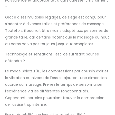
Polyvalence et adaptabilité : à qui s’adresse-t-il vraiment
se déplacent vers
?
l'intérieur et l'extérieur
pour créer un massage
Grâce à ses multiples réglages, ce siège est conçu pour
shiatsu par pression des
s’adapter à diverses tailles et préférences de massage.
doigts en 2D ou 3D avec
Toutefois, il pourrait être moins adapté aux personnes de
un double confort pour
votre dos. Roulement
grande taille, car certains notent que le massage du haut
réglable et Massage
du corps ne va pas toujours jusqu’aux omoplates.
ponctuel - Le siege
massant propose un
Technologie et sensations : est-ce suffisant pour se
massage par roulement
détendre ?
doux le long de la
colonne vertébrale du
Le mode Shiatsu 3D, les compressions par coussin d’air et
dos qui combat la
la vibration au niveau de l’assise ajoutent une dimension
tension musculaire sur
accrue au massage. Prenez le temps de personnaliser
tout le dos, et la largeur
entre deux têtes de
l’expérience via les différentes fonctionnalités.
massage peut être
Cependant, certains pourraient trouver la compression
ajustée pour s'adapter
de l’assise trop intense.
au corps. La fonction de
massage SPOT vous
Prix et durabilité : un investissement justifié ?