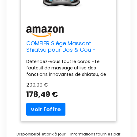
COMFIER Siège Massant
Shiatsu pour Dos & Cou -
Masseur de Dos Complet à
Détendez-vous tout le corps - Le
Pétrir 2D/3D avec Chaleur et
fauteuil de massage utilise des
Compresse réglable, Fauteuil
fonctions innovantes de shiatsu, de
Massant pour
roulement, de compression, de
hanche/nuque/dos, Masseur
209,99 €
vibration et de chaleur à pression des
Complet du Corps
178,49 €
doigts 2D / 3D pour vous fournir un
massage confortable pour apaiser
les muscles et soulager les tensions
comme un massage au spa.
Massage Shiatsu 2D / 3D - Le
masseur Shiastu pour le cou et le dos
avec chaleur, il dispose de 4 nœuds
Disponibilité et prix à jour – informations fournies par