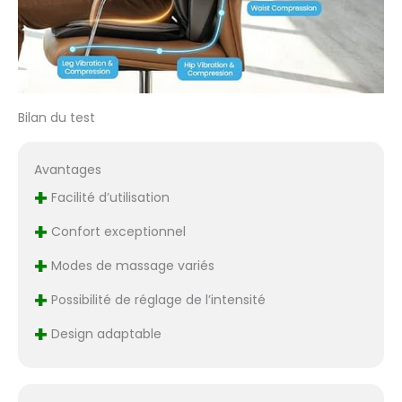
COMPRESSION RÉGLABLE
sur la taille et les
hanches aide à
soulager les tensions en
vous offrant une
couverture complète et
un massage des tissus
Bilan du test
profonds par le fauteuil
de massage. 3 réglages
Avantages
d'intensité réglables
sont disponibles.
+
Facilité d’utilisation
Confort ultime - Placez
+
ce masseur de siège sur
Confort exceptionnel
un canapé, un canapé,
+
Modes de massage variés
un fauteuil inclinable,
une chaise de bureau
+
Possibilité de réglage de l’intensité
ou une chaise de salle à
manger pour profiter
+
Design adaptable
d'un massage dans le
confort de votre
maison! Cadeau de
Noël parfait pour