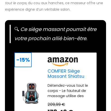
tout le corps
, du cou aux hanches, ce masseur offre une
expérience digne d’un véritable salon.
🔍
Ce siège massant pourrait être
votre prochain allié bien-être.
-15%
COMFIER Siège
Massant Shiatsu
pour Dos & Cou -
Détendez-vous tout le
Masseur de Dos
corps - Le fauteuil de
Complet à Pétrir
massage utilise des
2D/3D avec Chaleur
fonctions innovantes de
et Compresse
209,99 €
shiatsu, de roulement,
réglable, Fauteuil