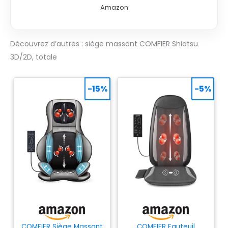
de rotation pour fournir des
Amazon
massages de pétrissage profond
pour le cou et les épaules. Ce
masseur intègre notre dernière
Découvrez d’autres : siège massant COMFIER Shiatsu
technologie innovante, les nœuds de
massage se déplacent vers l'intérieur
3D/2D, totale
et l'extérieur pour créer un massage
shiatsu par pression des doigts en 2D
ou 3D avec un double confort pour
-15%
-5%
votre dos. Roulement réglable et
Massage ponctuel - Le siege
massant propose un massage par
roulement doux le long de la colonne
vertébrale du dos qui combat la
tension musculaire sur tout le dos, et
la largeur entre deux têtes de
massage peut être ajustée pour
s'adapter au corps. La fonction de
massage SPOT vous permet de
concentrer le massage sur une zone
pour une relaxation précise. Vous
pouvez également choisir le dos
COMFIER Siège Massant
COMFIER Fauteuil