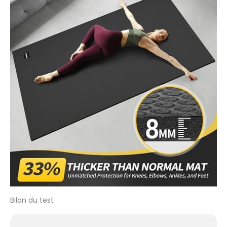
gym épais protège
également vos sols
et vos tapis contre
les dommages
pendant
l'entraînement.
Résistance à la
déchirure & Facile à
nettoyer - Investissez
dans un tapis de
gymnastique qui dure
longtemps. Nos tapis
yoga antidérapant
pour le fitness à
domicile sont
renforcés d'une
couche
supplémentaire de
fibres de nylon au
Bilan du test
milieu. Cela prolonge
la durée de vie du