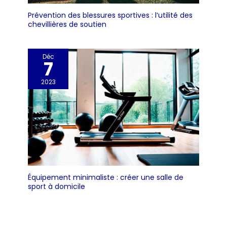
- Que ce soit à
Prévention des blessures sportives : l’utilité des
l'extérieur ou à
chevillières de soutien
l'intérieur, lors de
séances de yoga
ou de fitness, notre
Déc
tapis yoga xxl peut
7
répondre à vos
différents besoins
2023
d'entraînement lors
de différentes
occasions
d'entraînement.
Livré avec 1x tapis
de sport extra-
large, 1x chiffon en
microfibre, 1x sac de
rangement et 2x
Équipement minimaliste : créer une salle de
sport à domicile
sangles de
transport.