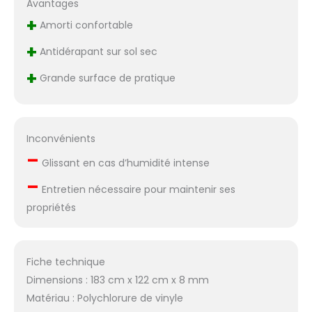
Avantages
yoga mat. Grâce à
+
son matériau
Amorti confortable
résistant à l'eau,
+
notre tapis pilates est
Antidérapant sur sol sec
facile à nettoyer.
+
Grande surface de pratique
Vous pouvez
simplement l'essuyer
avec un chiffon
humide ou le laver à
Inconvénients
l'eau et au savon.
Portable et léger -
–
Glissant en cas d’humidité intense
Notre tapis sport
–
fitness se roule
Entretien nécessaire pour maintenir ses
facilement et se
propriétés
range dans le sac
fourni. Vous pouvez
ainsi l'emmener
facilement à votre
Fiche technique
prochaine salle de
Dimensions : 183 cm x 122 cm x 8 mm
sport ou cours de
Matériau : Polychlorure de vinyle
yoga. Les sangles de