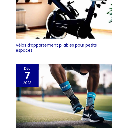
pouvez simplement
l'essuyer avec un
chiffon humide ou
le laver à l'eau et au
savon. Portable et
léger - Notre tapis
sport fitness se
Vélos d’appartement pliables pour petits
roule facilement et
espaces
se range dans le
sac fourni. Vous
pouvez ainsi
Déc
l'emmener
7
facilement à votre
2023
prochaine salle de
sport ou cours de
yoga. Les sangles
de transport
pratiques facilitent
également le
transport. Achetez
en toute confiance