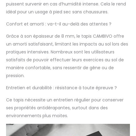
incomparable. Peu
puissent survenir en cas d’humidité intense. Cela le rend
importe le style de
idéal pour un usage à pied sec sans chaussures.
yoga que vous
préférez, la base
Confort et amorti : va-t-il au-delà des attentes ?
unique en forme de
nid d'abeille empêche
Grâce à son épaisseur de 8 mm, le tapis CAMBIVO offre
le glissement sur la
un amorti satisfaisant, limitant les impacts au sol lors des
plupart des surfaces
de sol. Rembourrage
pratiques intensives. Nombreux sont les utilisateurs
et confort
satisfaits de pouvoir effectuer leurs exercices au sol de
supplémentaires -
manière confortable, sans ressentir de gêne ou de
Avec une épaisseur
pression.
de 8 mm, notre tapis
yoga offre un amorti
Entretien et durabilité : résistance à toute épreuve ?
contre les chocs.
Parfait pour les sols
Ce tapis nécessite un entretien régulier pour conserver
durs, il soutient et
ses propriétés antidérapantes, surtout dans des
console votre
colonne vertébrale,
environnements plus moites.
vos hanches, vos
genoux et vos
coudes. Ce tapis de