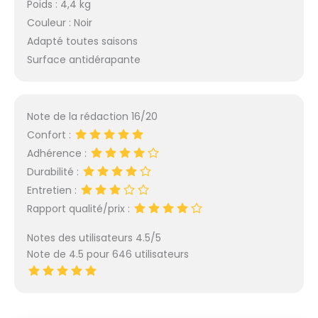
transport pratiques
Poids : 4,4 kg
facilitent également
Couleur : Noir
le transport. Achetez
Adapté toutes saisons
en toute confiance -
Surface antidérapante
Que ce soit à
l'extérieur ou à
l'intérieur, lors de
séances de yoga ou
Note de la rédaction 16/20
de fitness, notre tapis
Confort :
yoga xxl peut
répondre à vos
Adhérence :
différents besoins
Durabilité :
d'entraînement lors
Entretien :
de différentes
Rapport qualité/prix :
occasions
d'entraînement. Livré
Notes des utilisateurs 4.5/5
avec 1x tapis de sport
Note de 4.5 pour 646 utilisateurs
extra-large, 1x chiffon
en microfibre, 1x sac
de rangement et 2x
sangles de transport.