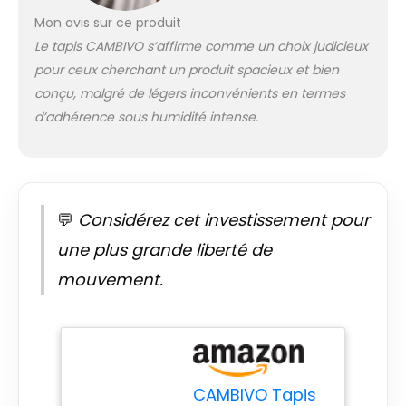
antidérapantes
Mon avis sur ce produit
pour une adhérence
incomparable. Peu
Le tapis CAMBIVO s’affirme comme un choix judicieux
importe le style de
pour ceux cherchant un produit spacieux et bien
yoga que vous
conçu, malgré de légers inconvénients en termes
préférez, la base
d’adhérence sous humidité intense.
unique en forme de
nid d'abeille
empêche le
glissement sur la
plupart des
surfaces de sol.
💬
Considérez cet investissement pour
Rembourrage et
une plus grande liberté de
confort
supplémentaires -
mouvement.
Avec une épaisseur
de 8 mm, notre
tapis yoga offre un
amorti contre les
chocs. Parfait pour
les sols durs, il
CAMBIVO Tapis