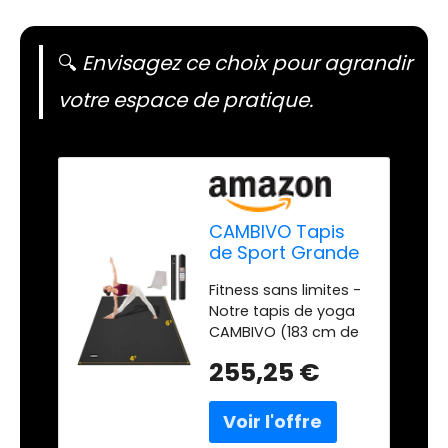
🔍
Envisagez ce choix pour agrandir
votre espace de pratique.
CAMBIVO Tapis
de Sport Grande
183x122cm
Fitness sans limites -
Épaisseur 8mm,
Notre tapis de yoga
Tapis Yoga xxl
CAMBIVO (183 cm de
Epais PVC
longueur, 122 cm de
Antidérapant Noir
255,25 €
largeur) est deux fois
avec Sac,
plus grand qu'un
Serviette, Sangle,
tapis de sport
Yoga,at pour
standard . Il offre
Pilates, Fitness,