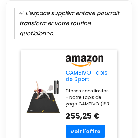
✅
L’espace supplémentaire pourrait
transformer votre routine
quotidienne.
CAMBIVO Tapis
de Sport
Grande
Fitness sans limites
183x122cm
- Notre tapis de
Épaisseur 8mm,
yoga CAMBIVO (183
Tapis Yoga xxl
cm de longueur, 122
Epais PVC
255,25 €
cm de largeur) est
Antidérapant
deux fois plus grand
Noir avec Sac,
qu'un tapis de sport
Serviette,
standard . Il offre
Sangle, Yoga,at