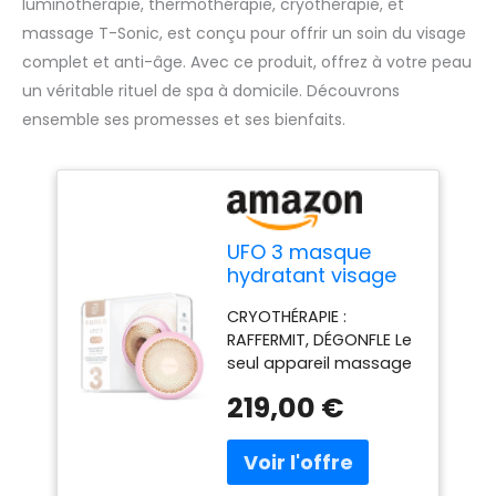
luminothérapie, thermothérapie, cryothérapie, et
massage T-Sonic, est conçu pour offrir un soin du visage
complet et anti-âge. Avec ce produit, offrez à votre peau
un véritable rituel de spa à domicile. Découvrons
ensemble ses promesses et ses bienfaits.
UFO 3 masque
hydratant visage
profond - Spa
CRYOTHÉRAPIE :
visage 5 en 1 -
RAFFERMIT, DÉGONFLE Le
Luminothérapie
seul appareil massage
lumière rouge,
visage LED UFO 3
thermothérapie,
219,00 €
refroidissant pour
cryothérapie,
réduire les pores, retenir
massage visage
humidité et actifs,
T-Sonic, anti-âge -
dégonfler, combattre
Masque visage