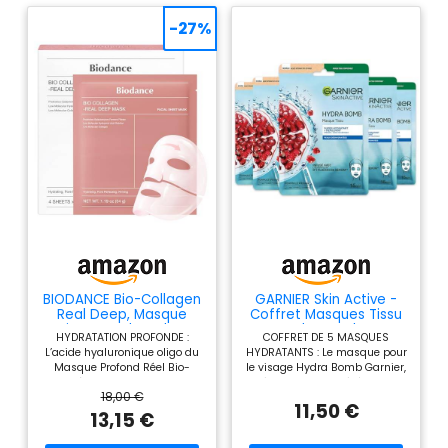
-27%
BIODANCE Bio-Collagen
GARNIER Skin Active -
Real Deep, Masque
Coffret Masques Tissu
Visage Hydrogel au
Hydra Bomb -
HYDRATATION PROFONDE :
COFFRET DE 5 MASQUES
Collagène, Masque de
Hydratant & Repulpant
L’acide hyaluronique oligo du
HYDRATANTS : Le masque pour
Nuit Hydratant, Soin des
- À Base De Grenade &
Masque Profond Réel Bio-
le visage Hydra Bomb Garnier,
Pores et de l’Élasticité,
Acide Hyaluronique -
Collagène Biodance offre des
à la grenade et à l'acide
K-Beauty Coréenne, 4
Vegan & Cruelty Free -
18,00 €
effets hydratants supérieurs à
hyaluronique, est imprégné
Masques
Tissu Compostable -
11,50 €
l’acide hyaluronique
d'une lotion hydratante et
13,15 €
Peaux Déshydratées -
classique. Il hydrate
repulpante pour un véritable
x5
rapidement la surface de la
moment de bien-être et de