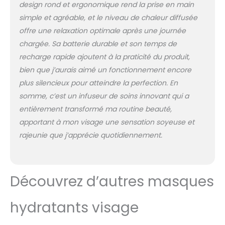
design rond et ergonomique rend la prise en main
préprogrammés : 14
simple et agréable, et le niveau de chaleur diffusée
routines via l'appli + 8
manuellement
offre une relaxation optimale après une journée
accessibles, préréglées
chargée. Sa batterie durable et son temps de
et faciles à utiliser.
recharge rapide ajoutent à la praticité du produit,
bien que j’aurais aimé un fonctionnement encore
plus silencieux pour atteindre la perfection. En
somme, c’est un infuseur de soins innovant qui a
entièrement transformé ma routine beauté,
apportant à mon visage une sensation soyeuse et
rajeunie que j’apprécie quotidiennement.
Découvrez d’autres masques
hydratants visage