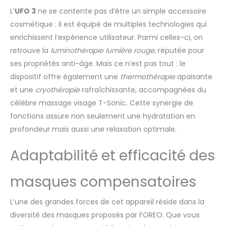
TRAITEMENTS
L’
UFO 3
ne se contente pas d’être un simple accessoire
PRÉPROGRAMMÉS ET
cosmétique : il est équipé de multiples technologies qui
MODE EASY Masque
enrichissent l’expérience utilisateur. Parmi celles-ci, on
visage femme activé
retrouve la
luminothérapie lumière rouge
, réputée pour
par UFO, 22 traitements
préprogrammés : 14
ses propriétés anti-âge. Mais ce n’est pas tout : le
routines via l'appli + 8
dispositif offre également une
thermothérapie
apaisante
manuellement
et une
cryothérapie
rafraîchissante, accompagnées du
accessibles, préréglées
célèbre massage visage T-Sonic. Cette synergie de
et faciles à utiliser.
fonctions assure non seulement une hydratation en
profondeur mais aussi une relaxation optimale.
Adaptabilité et efficacité des
masques compensatoires
L’une des grandes forces de cet appareil réside dans la
diversité des masques proposés par FOREO. Que vous