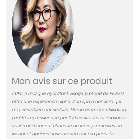
visage qui chauffe
agréablement pour
illuminer le teint,
adoucir, préparer,
faciliter l'absorption
profonde des soins et
réduire le gaspillage.
THÉRAPIE LED À SPECTRE
COMPLET Avec 8
couleurs de
luminothérapie y
compris le rouge, les
Mon avis sur ce produit
modes « Constant » et
« Pulse » affinent le
teint, comblent tous les
L’UFO 3 masque hydratant visage profond de FOREO
besoins pour une peau
offre une expérience digne d’un spa à domicile qui
jeune, revitalisée.
m’a véritablement séduite. Dès la première utilisation,
TRAITEMENTS
j’ai été impressionnée par l’efficacité de ses masques
PRÉPROGRAMMÉS ET
MODE EASY Masque
variés qui tiennent chacune de leurs promesses en
visage femme activé
lissant et apaisant instantanément ma peau. Le
par UFO, 22 traitements