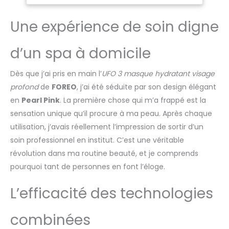
l'inflammation, lifter,
infuseur de soins -
raffermir.
Pearl Pink
Une expérience de soin digne
THERMOTHÉRAPIE :
ADOUCIT ET PRÉPARE Un
masque hydratant
d’un spa à domicile
visage qui chauffe
agréablement pour
Dès que j’ai pris en main l’
UFO 3 masque hydratant visage
illuminer le teint,
profond
de
FOREO
, j’ai été séduite par son design élégant
adoucir, préparer,
faciliter l'absorption
en
Pearl Pink
. La première chose qui m’a frappé est la
profonde des soins et
sensation unique qu’il procure à ma peau. Après chaque
réduire le gaspillage.
utilisation, j’avais réellement l’impression de sortir d’un
THÉRAPIE LED À SPECTRE
soin professionnel en institut. C’est une véritable
COMPLET Avec 8
couleurs de
révolution dans ma routine beauté, et je comprends
luminothérapie y
pourquoi tant de personnes en font l’éloge.
compris le rouge, les
modes « Constant » et
L’efficacité des technologies
« Pulse » affinent le
teint, comblent tous les
combinées
besoins pour une peau
jeune, revitalisée.