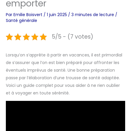
emporter
Par
Emilie Boisvert
/
1 juin 2025
/
3 minutes de lecture
/
Santé générale
5/5 - (7 votes)
Lorsqu’on s’apprête à partir en vacances, il est primordial
de s’assurer que l’on est bien préparé pour affronter les
éventuels imprévus de santé. Une bonne préparation
passe par l’élaboration d’une trousse de santé adaptée.
Voici un guide complet pour vous aider à ne rien oublier
et à voyager en toute sérénité.