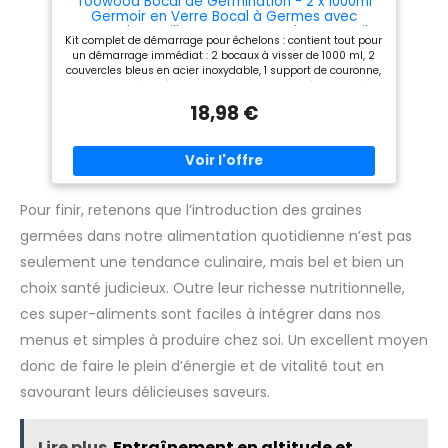
Toowood Bocal de Germination - 2 x 1000ml
Nombreuses utilisations :
Germoir en Verre Bocal à Germes avec
parfait pour les haricots
Couvercles Maille Inox, Support, Plateau, Toile
Kit complet de démarrage pour échelons : contient tout pour
mungo, les lentilles, la luzerne,
d'Ombrage et Brosse - Culture Facile de Tous
un démarrage immédiat : 2 bocaux à visser de 1000 ml, 2
les pousses de radis ou la
Types de Micro-Verts (bleu)
couvercles bleus en acier inoxydable, 1 support de couronne,
culture d'herbes. Peut
1 plateau de récupération blanc, 2 couvercles étanches à la
également être utilisé comme
lumière et 1 brosse de nettoyage. Aucun achat
récipient de stockage ou pour
18,98 €
supplémentaire nécessaire. Matériaux de qualité
la culture hydroponique.
alimentaire : récipient en verre borosilicate lavable au lave-
vaisselle (le cas échéant), couvercle en acier inoxydable
(304) et plastique sans BPA. Sans danger pour le contact
alimentaire quotidien. Technologie professionnelle de
protection contre la lumière : les couvercles spéciaux
bloquant la lumière et les couvercles ventilés créent des
Pour finir, retenons que l’introduction des graines
conditions de germination optimales. Empêche le goût
germées dans notre alimentation quotidienne n’est pas
amer causé par l'exposition à la lumière tout en apportant
de l'oxygène. Design pratique : le support de couronne stable
seulement une tendance culinaire, mais bel et bien un
empêche le basculement, le plateau étanche recueille
l'excès d'humidité. La brosse fournie facilite le nettoyage de
choix santé judicieux. Outre leur richesse nutritionnelle,
l'intérieur du verre. Nombreuses utilisations : parfait pour les
haricots mungo, les lentilles, la luzerne, les pousses de radis
ces super-aliments sont faciles à intégrer dans nos
ou la culture d'herbes. Peut également être utilisé comme
menus et simples à produire chez soi. Un excellent moyen
récipient de stockage ou pour la culture hydroponique.
donc de faire le plein d’énergie et de vitalité tout en
savourant leurs délicieuses saveurs.
Lire plus
Entraînement en altitude et