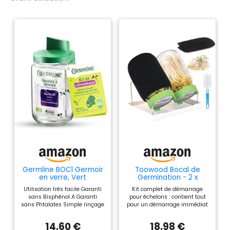
Germline BOC1 Germoir
Toowood Bocal de
en verre, Vert
Germination - 2 x
1000ml Germoir en
Utilisation très facile Garanti
Kit complet de démarrage
Verre Bocal à Germes
sans Bisphénol A Garanti
pour échelons : contient tout
avec Couvercles Maille
sans Phtalates Simple rinçage
pour un démarrage immédiat
Inox, Support, Plateau,
sous le robinet Fabrication
: 2 bocaux à visser de 1000 ml,
Toile d'Ombrage et
française Très peu
2 couvercles bleus en acier
Brosse (2, green)
14,60 €
18,98 €
encombrant 4 à 5 jours de
inoxydable, 1 support de