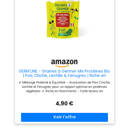
Fabrication Française –
Conditionné en sachet
doypack recyclable de 150 g
pour une conservation
optimale.
GERM'LINE - Graines à Germer Mix Protéines Bio
| Pois Chiche, Lentille & Fenugrec | Riche en
Protéines & Fibres | Facile à Cultiver | Sachet
✔ Mélange Protéiné & Équilibré – Association de Pois Chiche,
200g | Fabrication Française
Lentille et Fenugrec pour un apport optimal en protéines
végétales. ✔ Riche en Nutriments – Forte teneur en
protéines (7,9 g/100 g) et en fibres (5,7 g/100 g), idéal pour
une alimentation saine et sportive. ✔ Facile à Faire Germer
4,90 €
– Trempage d’une nuit, germination rapide en 3 à 4 jours
avec un germoir bocal ou à étages. ✔ Saveurs Gourmandes
& Texture Croquante – Pousses à la fois tendres et
croquantes, parfaites pour dynamiser vos plats. ✔
Fabrication Française & Bio – Graines issues de l’agriculture
biologique, certifiées Ecocert FR-BIO-01, sans OGM ni