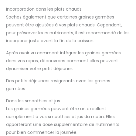
plaisir du jardinage avec votre famille tout en observant la
croissance des plantes. La mini-serre s'adapte aux balcons,
Incorporation dans les plats chauds
terrasses et rebords de fenêtre, ce qui en fait un ensemble
Sachez également que certaines graines germées
idéal pour les jardiniers et les amateurs. Elle vous permet de
créer un havre de paix pour vos semis dans n'importe quel
peuvent être ajoutées à vos plats chauds. Cependant,
environnement.
pour préserver leurs nutriments, il est recommandé de les
incorporer juste avant la fin de la cuisson.
Après avoir vu comment intégrer les graines germées
dans vos repas, découvrons comment elles peuvent
dynamiser votre petit déjeuner.
Des petits déjeuners revigorants avec les graines
germées
Dans les smoothies et jus
Les graines germées peuvent être un excellent
complément à vos smoothies et jus du matin. Elles
apporteront une dose supplémentaire de nutriments
pour bien commencer la journée.