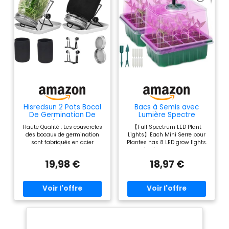
Hisredsun 2 Pots Bocal
Bacs à Semis avec
De Germination De
Lumière Spectre
Graines avec
Complet pour Serre
Haute Qualité : Les couvercles
【Full Spectrum LED Plant
Couvercles,1000ml
Jardin Maison Semis
des bocaux de germination
Lights】Each Mini Serre pour
sont fabriqués en acier
Plantes has 8 LED grow lights.
inoxydable 304 pour plus de
Lumière à spectre complet,
durabilité, de résistance à la
comme la lumière naturelle
19,98 €
18,97 €
rouille et à la corrosion, et la
du soleil. Idéale pour tous les
capacité de 1000 ml peut
stades de croissance et
également être utilisée pour le
différents types de plantes,
stockage Ensemble
elle favorise grandement la
Scientifique : équipé d'un
croissance en intérieur en
couvercle d'ombrage pour un
accélérant la photosynthèse.
meilleur contrôle de
【Superior Material】Le Bac à
l'environnement de
semis Pépinière 12 cellules est
germination, il empêche
fabriqué en PP de haute