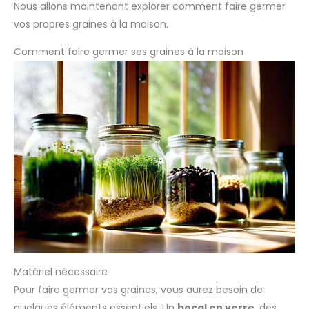
pesticides.
Nous allons maintenant explorer comment faire germer
vos propres graines à la maison.
Comment faire germer ses graines à la maison
Matériel nécessaire
Pour faire germer vos graines, vous aurez besoin de
quelques éléments essentiels. Un
bocal en verre
, des